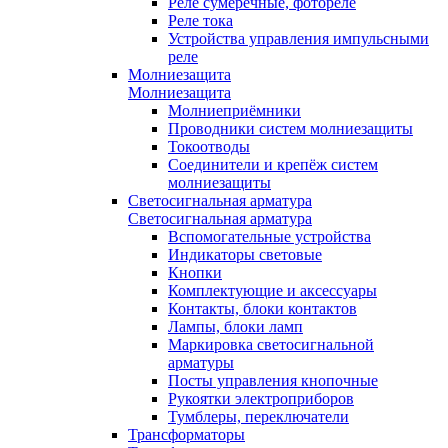
Реле сумеречные, фотореле
Реле тока
Устройства управления импульсными
реле
Молниезащита
Молниезащита
Молниеприёмники
Проводники систем молниезащиты
Токоотводы
Соединители и крепёж систем
молниезащиты
Светосигнальная арматура
Светосигнальная арматура
Вспомогательные устройства
Индикаторы световые
Кнопки
Комплектующие и аксессуары
Контакты, блоки контактов
Лампы, блоки ламп
Маркировка светосигнальной
арматуры
Посты управления кнопочные
Рукоятки электроприборов
Тумблеры, переключатели
Трансформаторы