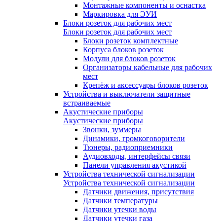
Монтажные компоненты и оснастка
Маркировка для ЭУИ
Блоки розеток для рабочих мест
Блоки розеток для рабочих мест
Блоки розеток комплектные
Корпуса блоков розеток
Модули для блоков розеток
Организаторы кабельные для рабочих
мест
Крепёж и аксессуары блоков розеток
Устройства и выключатели защитные
встраиваемые
Акустические приборы
Акустические приборы
Звонки, зуммеры
Динамики, громкоговорители
Тюнеры, радиоприемники
Аудиовходы, интерфейсы связи
Панели управления акустикой
Устройства технической сигнализации
Устройства технической сигнализации
Датчики движения, присутствия
Датчики температуры
Датчики утечки воды
Датчики утечки газа