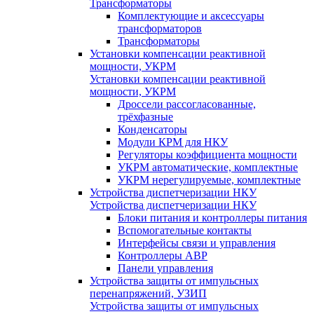
Трансформаторы
Комплектующие и аксессуары
трансформаторов
Трансформаторы
Установки компенсации реактивной
мощности, УКРМ
Установки компенсации реактивной
мощности, УКРМ
Дроссели рассогласованные,
трёхфазные
Конденсаторы
Модули КРМ для НКУ
Регуляторы коэффициента мощности
УКРМ автоматические, комплектные
УКРМ нерегулируемые, комплектные
Устройства диспетчеризации НКУ
Устройства диспетчеризации НКУ
Блоки питания и контроллеры питания
Вспомогательные контакты
Интерфейсы связи и управления
Контроллеры АВР
Панели управления
Устройства защиты от импульсных
перенапряжений, УЗИП
Устройства защиты от импульсных