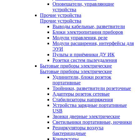
Оповещатели, управляющие
устройства
Прочие устройства
Прочие устройства
Выводы кабельные, разветвители
Блоки электропитания приборов
Модули управления, реле
Модули расширения, интерфейсы для
ЭУИ
Пульты и приёмники ДУ ИК
Розетки систем пылеудаления
Бытовые приборы электрические
Бытовые приборы электрические
Удлинители, блоки розеток
портативные
Тройники, разветвители розеточные
Адаптеры розеток сетевые
Стабилизаторы напряжения
Устройства зарядные портативные
USB
Звонки дверные электрические
Светильники портативные, ночники
Рециркуляторы воздуха
бактерицидные
Конвекторы