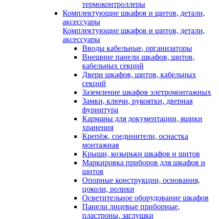
термоконтроллеры
Комплектующие шкафов и щитов, детали,
аксессуары
Комплектующие шкафов и щитов, детали,
аксессуары
Вводы кабельные, организаторы
Внешние панели шкафов, щитов,
кабельных секций
Двери шкафов, щитов, кабельных
секций
Заземление шкафов элетромонтажных
Замки, ключи, рукоятки, дверная
фурнитура
Карманы для документации, ящики
хранения
Крепёж, соединители, оснастка
монтажная
Крыши, козырьки шкафов и щитов
Маркировка приборов для шкафов и
щитов
Опорные конструкции, основания,
цоколи, ролики
Осветительное оборудование шкафов
Панели лицевые приборные,
пластроны, заглушки