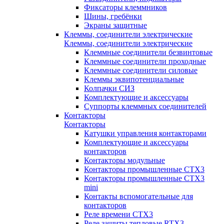
Фиксаторы клеммников
Шины, гребёнки
Экраны защитные
Клеммы, соединители электрические
Клеммы, соединители электрические
Клеммные соединители безвинтовые
Клеммные соединители проходные
Клеммные соединители силовые
Клеммы эквипотенциальные
Колпачки СИЗ
Комплектующие и аксессуары
Суппорты клеммных соединителей
Контакторы
Контакторы
Катушки управления контакторами
Комплектующие и аксессуары
контакторов
Контакторы модульные
Контакторы промышленные CTX3
Контакторы промышленные CTX3
mini
Контакты вспомогательные для
контакторов
Реле времени CTX3
Реле защиты тепловые RTX3