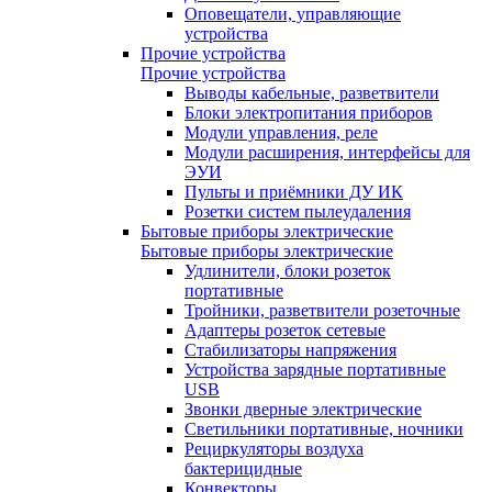
Оповещатели, управляющие
устройства
Прочие устройства
Прочие устройства
Выводы кабельные, разветвители
Блоки электропитания приборов
Модули управления, реле
Модули расширения, интерфейсы для
ЭУИ
Пульты и приёмники ДУ ИК
Розетки систем пылеудаления
Бытовые приборы электрические
Бытовые приборы электрические
Удлинители, блоки розеток
портативные
Тройники, разветвители розеточные
Адаптеры розеток сетевые
Стабилизаторы напряжения
Устройства зарядные портативные
USB
Звонки дверные электрические
Светильники портативные, ночники
Рециркуляторы воздуха
бактерицидные
Конвекторы