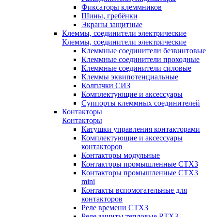
Фиксаторы клеммников
Шины, гребёнки
Экраны защитные
Клеммы, соединители электрические
Клеммы, соединители электрические
Клеммные соединители безвинтовые
Клеммные соединители проходные
Клеммные соединители силовые
Клеммы эквипотенциальные
Колпачки СИЗ
Комплектующие и аксессуары
Суппорты клеммных соединителей
Контакторы
Контакторы
Катушки управления контакторами
Комплектующие и аксессуары
контакторов
Контакторы модульные
Контакторы промышленные CTX3
Контакторы промышленные CTX3
mini
Контакты вспомогательные для
контакторов
Реле времени CTX3
Реле защиты тепловые RTX3