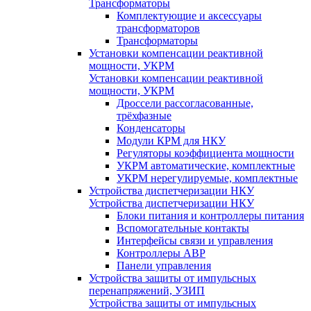
Трансформаторы
Комплектующие и аксессуары
трансформаторов
Трансформаторы
Установки компенсации реактивной
мощности, УКРМ
Установки компенсации реактивной
мощности, УКРМ
Дроссели рассогласованные,
трёхфазные
Конденсаторы
Модули КРМ для НКУ
Регуляторы коэффициента мощности
УКРМ автоматические, комплектные
УКРМ нерегулируемые, комплектные
Устройства диспетчеризации НКУ
Устройства диспетчеризации НКУ
Блоки питания и контроллеры питания
Вспомогательные контакты
Интерфейсы связи и управления
Контроллеры АВР
Панели управления
Устройства защиты от импульсных
перенапряжений, УЗИП
Устройства защиты от импульсных