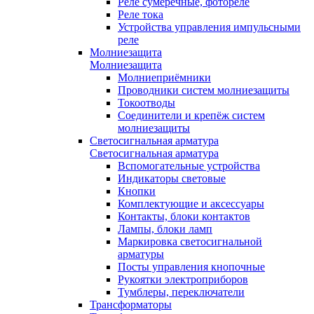
Реле сумеречные, фотореле
Реле тока
Устройства управления импульсными
реле
Молниезащита
Молниезащита
Молниеприёмники
Проводники систем молниезащиты
Токоотводы
Соединители и крепёж систем
молниезащиты
Светосигнальная арматура
Светосигнальная арматура
Вспомогательные устройства
Индикаторы световые
Кнопки
Комплектующие и аксессуары
Контакты, блоки контактов
Лампы, блоки ламп
Маркировка светосигнальной
арматуры
Посты управления кнопочные
Рукоятки электроприборов
Тумблеры, переключатели
Трансформаторы