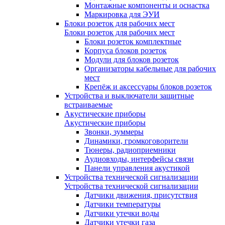
Монтажные компоненты и оснастка
Маркировка для ЭУИ
Блоки розеток для рабочих мест
Блоки розеток для рабочих мест
Блоки розеток комплектные
Корпуса блоков розеток
Модули для блоков розеток
Организаторы кабельные для рабочих
мест
Крепёж и аксессуары блоков розеток
Устройства и выключатели защитные
встраиваемые
Акустические приборы
Акустические приборы
Звонки, зуммеры
Динамики, громкоговорители
Тюнеры, радиоприемники
Аудиовходы, интерфейсы связи
Панели управления акустикой
Устройства технической сигнализации
Устройства технической сигнализации
Датчики движения, присутствия
Датчики температуры
Датчики утечки воды
Датчики утечки газа