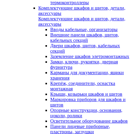
термоконтроллеры
Комплектующие шкафов и щитов, детали,
аксессуары
Комплектующие шкафов и щитов, детали,
аксессуары
Вводы кабельные, организаторы
Внешние панели шкафов, щитов,
кабельных секций
Двери шкафов, щитов, кабельных
секций
Заземление шкафов элетромонтажных
Замки, ключи, рукоятки, дверная
фурнитура
Карманы для документации, ящики
хранения
Крепёж, соединители, оснастка
монтажная
Крыши, козырьки шкафов и щитов
Маркировка приборов для шкафов и
щитов
Опорные конструкции, основания,
цоколи, ролики
Осветительное оборудование шкафов
Панели лицевые приборные,
пластроны, заглушки