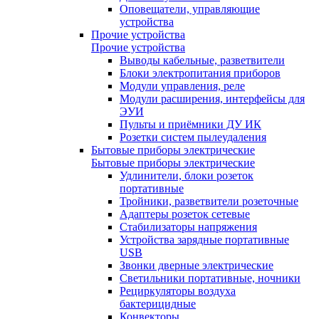
Оповещатели, управляющие
устройства
Прочие устройства
Прочие устройства
Выводы кабельные, разветвители
Блоки электропитания приборов
Модули управления, реле
Модули расширения, интерфейсы для
ЭУИ
Пульты и приёмники ДУ ИК
Розетки систем пылеудаления
Бытовые приборы электрические
Бытовые приборы электрические
Удлинители, блоки розеток
портативные
Тройники, разветвители розеточные
Адаптеры розеток сетевые
Стабилизаторы напряжения
Устройства зарядные портативные
USB
Звонки дверные электрические
Светильники портативные, ночники
Рециркуляторы воздуха
бактерицидные
Конвекторы