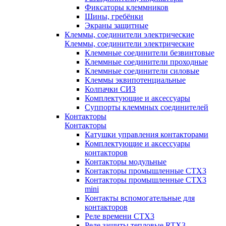
Фиксаторы клеммников
Шины, гребёнки
Экраны защитные
Клеммы, соединители электрические
Клеммы, соединители электрические
Клеммные соединители безвинтовые
Клеммные соединители проходные
Клеммные соединители силовые
Клеммы эквипотенциальные
Колпачки СИЗ
Комплектующие и аксессуары
Суппорты клеммных соединителей
Контакторы
Контакторы
Катушки управления контакторами
Комплектующие и аксессуары
контакторов
Контакторы модульные
Контакторы промышленные CTX3
Контакторы промышленные CTX3
mini
Контакты вспомогательные для
контакторов
Реле времени CTX3
Реле защиты тепловые RTX3