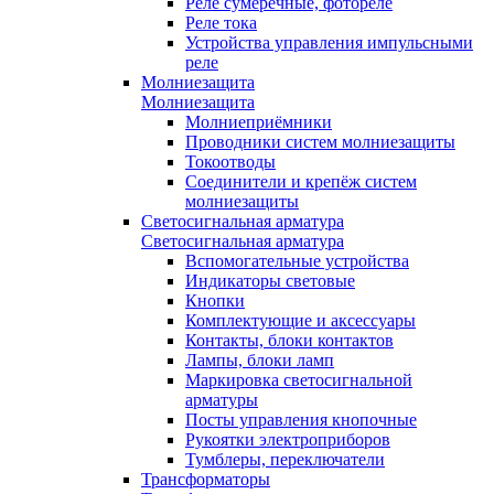
Реле сумеречные, фотореле
Реле тока
Устройства управления импульсными
реле
Молниезащита
Молниезащита
Молниеприёмники
Проводники систем молниезащиты
Токоотводы
Соединители и крепёж систем
молниезащиты
Светосигнальная арматура
Светосигнальная арматура
Вспомогательные устройства
Индикаторы световые
Кнопки
Комплектующие и аксессуары
Контакты, блоки контактов
Лампы, блоки ламп
Маркировка светосигнальной
арматуры
Посты управления кнопочные
Рукоятки электроприборов
Тумблеры, переключатели
Трансформаторы