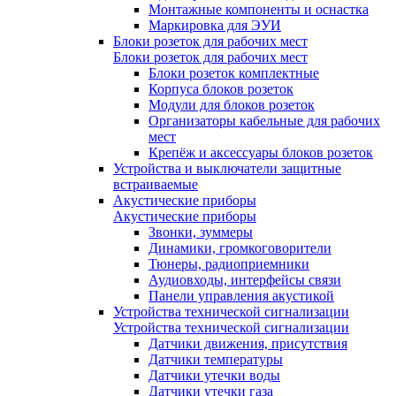
Монтажные компоненты и оснастка
Маркировка для ЭУИ
Блоки розеток для рабочих мест
Блоки розеток для рабочих мест
Блоки розеток комплектные
Корпуса блоков розеток
Модули для блоков розеток
Организаторы кабельные для рабочих
мест
Крепёж и аксессуары блоков розеток
Устройства и выключатели защитные
встраиваемые
Акустические приборы
Акустические приборы
Звонки, зуммеры
Динамики, громкоговорители
Тюнеры, радиоприемники
Аудиовходы, интерфейсы связи
Панели управления акустикой
Устройства технической сигнализации
Устройства технической сигнализации
Датчики движения, присутствия
Датчики температуры
Датчики утечки воды
Датчики утечки газа