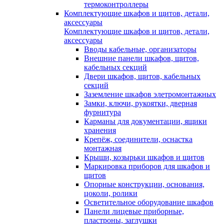
термоконтроллеры
Комплектующие шкафов и щитов, детали,
аксессуары
Комплектующие шкафов и щитов, детали,
аксессуары
Вводы кабельные, организаторы
Внешние панели шкафов, щитов,
кабельных секций
Двери шкафов, щитов, кабельных
секций
Заземление шкафов элетромонтажных
Замки, ключи, рукоятки, дверная
фурнитура
Карманы для документации, ящики
хранения
Крепёж, соединители, оснастка
монтажная
Крыши, козырьки шкафов и щитов
Маркировка приборов для шкафов и
щитов
Опорные конструкции, основания,
цоколи, ролики
Осветительное оборудование шкафов
Панели лицевые приборные,
пластроны, заглушки