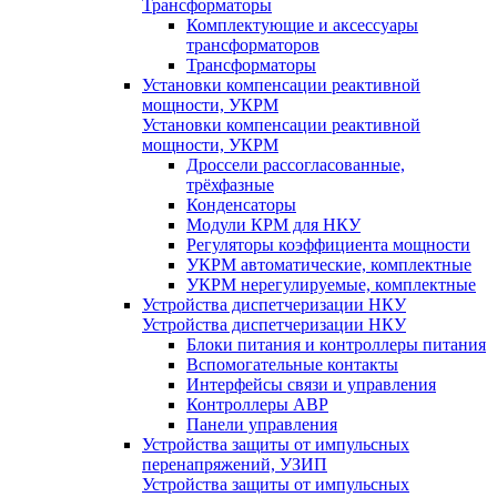
Трансформаторы
Комплектующие и аксессуары
трансформаторов
Трансформаторы
Установки компенсации реактивной
мощности, УКРМ
Установки компенсации реактивной
мощности, УКРМ
Дроссели рассогласованные,
трёхфазные
Конденсаторы
Модули КРМ для НКУ
Регуляторы коэффициента мощности
УКРМ автоматические, комплектные
УКРМ нерегулируемые, комплектные
Устройства диспетчеризации НКУ
Устройства диспетчеризации НКУ
Блоки питания и контроллеры питания
Вспомогательные контакты
Интерфейсы связи и управления
Контроллеры АВР
Панели управления
Устройства защиты от импульсных
перенапряжений, УЗИП
Устройства защиты от импульсных