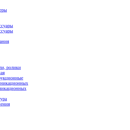
леры
ссуары
ссуары
ания
ли, ролики
ная
рукционные
муникационных
уникационных
тура
нения