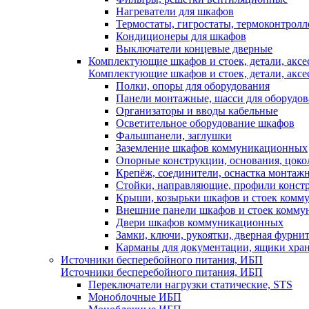
Нагреватели для шкафов
Термостаты, гигростаты, термоконтрол
Кондиционеры для шкафов
Выключатели концевые дверные
Комплектующие шкафов и стоек, детали, аксе
Комплектующие шкафов и стоек, детали, аксе
Полки, опоры для оборудования
Панели монтажные, шасси для оборудов
Организаторы и вводы кабельные
Осветительное оборудование шкафов
Фальшпанели, заглушки
Заземление шкафов коммуникационных
Опорные конструкции, основания, цоко
Крепёж, соединители, оснастка монтаж
Стойки, направляющие, профили конст
Крыши, козырьки шкафов и стоек ком
Внешние панели шкафов и стоек комм
Двери шкафов коммуникационных
Замки, ключи, рукоятки, дверная фурни
Карманы для документации, ящики хра
Источники бесперебойного питания, ИБП
Источники бесперебойного питания, ИБП
Переключатели нагрузки статические, STS
Моноблочные ИБП