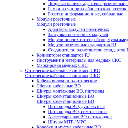
Лицевые панели, адаптеры розеточные,
Рамки и суппорты абонентских розеток
Розетки информационные, собранные
Модули розеточные
Модули розеточные
Адаптеры модулей розеточных
Заглушки розеточных модулей
Модули прочих интерфейсов, мультиме
Модули розеточные стандартов RJ
Соединители, разветвители стандартов 
Коннекторы стандартов RJ
Инструмент и материалы для медных СКС
Маркировка медных СКС
Оптические кабельные системы, СКС
Оптические кабельные системы, СКС
Кабели волоконно-оптические
Сборки кабельные ВО
Шнуры монтажные ВО, пигтейлы
Шнуры коммутационные ВО
Шнуры коммутационные ВО
Патч-корды ВО, дуплексные
Патч-корды ВО, симплексные
Аксессуары для ВО патч-кордов
Шнуры MTP / MPO
Коробки и муфты кабельные ВО