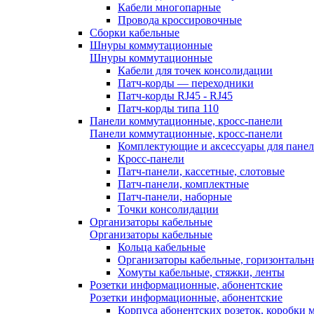
Кабели многопарные
Провода кроссировочные
Сборки кабельные
Шнуры коммутационные
Шнуры коммутационные
Кабели для точек консолидации
Патч-корды — переходники
Патч-корды RJ45 - RJ45
Патч-корды типа 110
Панели коммутационные, кросс-панели
Панели коммутационные, кросс-панели
Комплектующие и аксессуары для пане
Кросс-панели
Патч-панели, кассетные, слотовые
Патч-панели, комплектные
Патч-панели, наборные
Точки консолидации
Организаторы кабельные
Организаторы кабельные
Кольца кабельные
Организаторы кабельные, горизонтальн
Хомуты кабельные, стяжки, ленты
Розетки информационные, абонентские
Розетки информационные, абонентские
Корпуса абонентских розеток, коробки