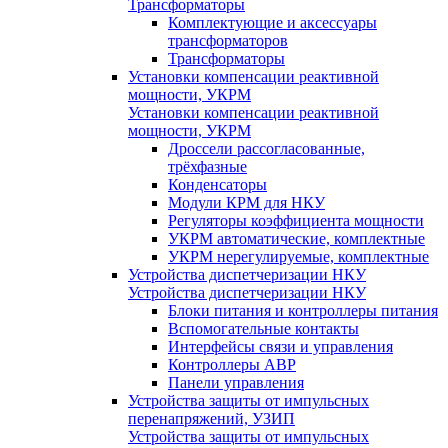
Трансформаторы
Комплектующие и аксессуары
трансформаторов
Трансформаторы
Установки компенсации реактивной
мощности, УКРМ
Установки компенсации реактивной
мощности, УКРМ
Дроссели рассогласованные,
трёхфазные
Конденсаторы
Модули КРМ для НКУ
Регуляторы коэффициента мощности
УКРМ автоматические, комплектные
УКРМ нерегулируемые, комплектные
Устройства диспетчеризации НКУ
Устройства диспетчеризации НКУ
Блоки питания и контроллеры питания
Вспомогательные контакты
Интерфейсы связи и управления
Контроллеры АВР
Панели управления
Устройства защиты от импульсных
перенапряжений, УЗИП
Устройства защиты от импульсных