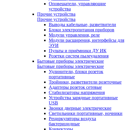
Оповещатели, управляющие
устройства
Прочие устройства
Прочие устройства
Выводы кабельные, разветвители
Блоки электропитания приборов
Модули управления, реле
Модули расширения, интерфейсы для
ЭУИ
Пульты и приёмники ДУ ИК
Розетки систем пылеудаления
Бытовые приборы электрические
Бытовые приборы электрические
Удлинители, блоки розеток
портативные
Тройники, разветвители розеточные
Адаптеры розеток сетевые
Стабилизаторы напряжения
Устройства зарядные портативные
USB
Звонки дверные электрические
Светильники портативные, ночники
Рециркуляторы воздуха
бактерицидные
Конвекторы