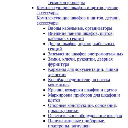
термоконтроллеры
Комплектующие шкафов и щитов, детали,
аксессуары
Комплектующие шкафов и щитов, детали,
аксессуары
Вводы кабельные, организаторы
Внешние панели шкафов, щитов,
кабельных секций
Двери шкафов, щитов, кабельных
секций
Заземление шкафов элетромонтажных
Замки, ключи, рукоятки, дверная
фурнитура
Карманы для документации, ящики
хранения
Крепёж, соединители, оснастка
монтажная
Крыши, козырьки шкафов и щитов
Маркировка приборов для шкафов и
щитов
Опорные конструкции, основания,
цоколи, ролики
Осветительное оборудование шкафов
Панели лицевые приборные,
пластроны, заглушки