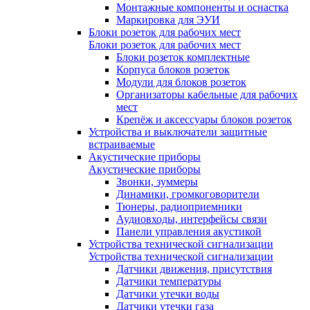
Монтажные компоненты и оснастка
Маркировка для ЭУИ
Блоки розеток для рабочих мест
Блоки розеток для рабочих мест
Блоки розеток комплектные
Корпуса блоков розеток
Модули для блоков розеток
Организаторы кабельные для рабочих
мест
Крепёж и аксессуары блоков розеток
Устройства и выключатели защитные
встраиваемые
Акустические приборы
Акустические приборы
Звонки, зуммеры
Динамики, громкоговорители
Тюнеры, радиоприемники
Аудиовходы, интерфейсы связи
Панели управления акустикой
Устройства технической сигнализации
Устройства технической сигнализации
Датчики движения, присутствия
Датчики температуры
Датчики утечки воды
Датчики утечки газа