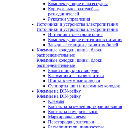
Комплектующие и аксессуары
Корпуса выключателей —
разъединителей
Рукоятки управления
Источники и устройства электропитания
Источники и устройства электропитания
Источники электропитания
Комплектующие источников питания
Зарядные станции для автомобилей
Клеммные колодки, шины, блоки
распределительные
Клеммные колодки, шины, блоки
распределительные
Блоки шин, кросс-модули
Клеммники — разветвители
Шины, клеммные колодки
Суппорты шин и клеммных колодок
Клеммы на DIN-рейку
Клеммы на DIN-рейку
Клеммы
Контакты заземления, экранирования
Контакты измерительные
Маркировка клемм
Перегородки, заглушки
Разъединители, индикаторы