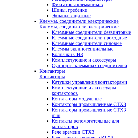
Фиксаторы клеммников
Шины, гребёнки
Экраны защитные
Клеммы, соединители электрические
Клеммы, соединители электрические
Клеммные соединители безвинтовые
Клеммные соединители проходные
Клеммные соединители силовые
Клеммы эквипотенциальные
Колпачки СИЗ
Комплектующие и аксессуары
Суппорты клеммных соединителей
Контакторы
Контакторы
Катушки управления контакторами
Комплектующие и аксессуары
контакторов
Контакторы модульные
Контакторы промышленные CTX3
Контакторы промышленные CTX3
mini
Контакты вспомогательные для
контакторов
Реле времени CTX3
Реле защиты тепловые RTX3