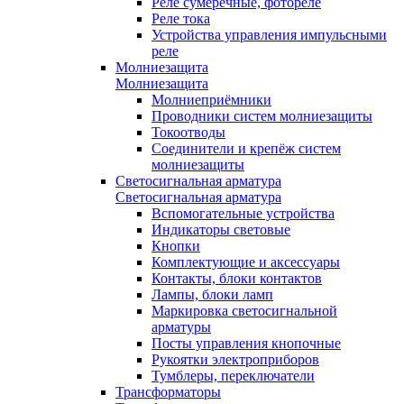
Реле сумеречные, фотореле
Реле тока
Устройства управления импульсными
реле
Молниезащита
Молниезащита
Молниеприёмники
Проводники систем молниезащиты
Токоотводы
Соединители и крепёж систем
молниезащиты
Светосигнальная арматура
Светосигнальная арматура
Вспомогательные устройства
Индикаторы световые
Кнопки
Комплектующие и аксессуары
Контакты, блоки контактов
Лампы, блоки ламп
Маркировка светосигнальной
арматуры
Посты управления кнопочные
Рукоятки электроприборов
Тумблеры, переключатели
Трансформаторы