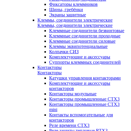
Фиксаторы клеммников
Шины, гребёнки
Экраны защитные
Клеммы, соединители электрические
Клеммы, соединители электрические
Клеммные соединители безвинтовые
Клеммные соединители проходные
Клеммные соединители силовые
Клеммы эквипотенциальные
Колпачки СИЗ
Комплектующие и аксессуары
Суппорты клеммных соединителей
Контакторы
Контакторы
Катушки управления контакторами
Комплектующие и аксессуары
контакторов
Контакторы модульные
Контакторы промышленные CTX3
Контакторы промышленные CTX3
mini
Контакты вспомогательные для
контакторов
Реле времени CTX3
Реле защиты тепловые RTX3