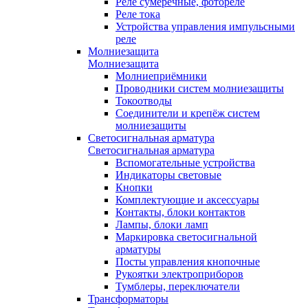
Реле сумеречные, фотореле
Реле тока
Устройства управления импульсными
реле
Молниезащита
Молниезащита
Молниеприёмники
Проводники систем молниезащиты
Токоотводы
Соединители и крепёж систем
молниезащиты
Светосигнальная арматура
Светосигнальная арматура
Вспомогательные устройства
Индикаторы световые
Кнопки
Комплектующие и аксессуары
Контакты, блоки контактов
Лампы, блоки ламп
Маркировка светосигнальной
арматуры
Посты управления кнопочные
Рукоятки электроприборов
Тумблеры, переключатели
Трансформаторы