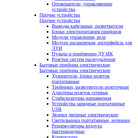
Оповещатели, управляющие
устройства
Прочие устройства
Прочие устройства
Выводы кабельные, разветвители
Блоки электропитания приборов
Модули управления, реле
Модули расширения, интерфейсы для
ЭУИ
Пульты и приёмники ДУ ИК
Розетки систем пылеудаления
Бытовые приборы электрические
Бытовые приборы электрические
Удлинители, блоки розеток
портативные
Тройники, разветвители розеточные
Адаптеры розеток сетевые
Стабилизаторы напряжения
Устройства зарядные портативные
USB
Звонки дверные электрические
Светильники портативные, ночники
Рециркуляторы воздуха
бактерицидные
Конвекторы