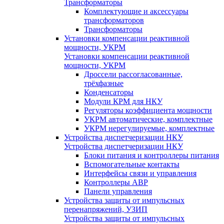
Трансформаторы
Комплектующие и аксессуары
трансформаторов
Трансформаторы
Установки компенсации реактивной
мощности, УКРМ
Установки компенсации реактивной
мощности, УКРМ
Дроссели рассогласованные,
трёхфазные
Конденсаторы
Модули КРМ для НКУ
Регуляторы коэффициента мощности
УКРМ автоматические, комплектные
УКРМ нерегулируемые, комплектные
Устройства диспетчеризации НКУ
Устройства диспетчеризации НКУ
Блоки питания и контроллеры питания
Вспомогательные контакты
Интерфейсы связи и управления
Контроллеры АВР
Панели управления
Устройства защиты от импульсных
перенапряжений, УЗИП
Устройства защиты от импульсных