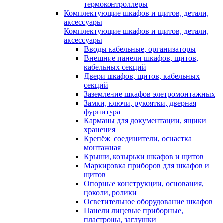
термоконтроллеры
Комплектующие шкафов и щитов, детали,
аксессуары
Комплектующие шкафов и щитов, детали,
аксессуары
Вводы кабельные, организаторы
Внешние панели шкафов, щитов,
кабельных секций
Двери шкафов, щитов, кабельных
секций
Заземление шкафов элетромонтажных
Замки, ключи, рукоятки, дверная
фурнитура
Карманы для документации, ящики
хранения
Крепёж, соединители, оснастка
монтажная
Крыши, козырьки шкафов и щитов
Маркировка приборов для шкафов и
щитов
Опорные конструкции, основания,
цоколи, ролики
Осветительное оборудование шкафов
Панели лицевые приборные,
пластроны, заглушки