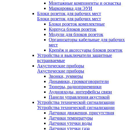
Монтажные компоненты и оснастка
Маркировка для ЭУИ
Блоки розеток для рабочих мест
Блоки розеток для рабочих мест
Блоки розеток комплектные
Корпуса блоков розеток
Модули для блоков розеток
Организаторы кабельные для рабочих
мест
Крепёж и аксессуары блоков розеток
Устройства и выключатели защитные
встраиваемые
Акустические приборы
Акустические приборы
Звонки, зуммеры
Динамики, громкоговорители
Тюнеры, радиоприемники
Аудиовходы, интерфейсы связи
Панели управления акустикой
Устройства технической сигнализации
Устройства технической сигнализации
Датчики движения, присутствия
Датчики температуры
Датчики утечки воды
Датчики утечки газа