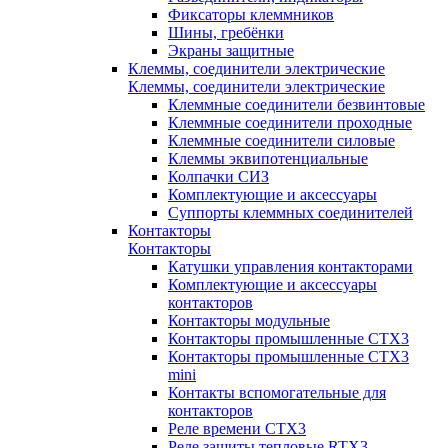
Фиксаторы клеммников
Шины, гребёнки
Экраны защитные
Клеммы, соединители электрические
Клеммы, соединители электрические
Клеммные соединители безвинтовые
Клеммные соединители проходные
Клеммные соединители силовые
Клеммы эквипотенциальные
Колпачки СИЗ
Комплектующие и аксессуары
Суппорты клеммных соединителей
Контакторы
Контакторы
Катушки управления контакторами
Комплектующие и аксессуары
контакторов
Контакторы модульные
Контакторы промышленные CTX3
Контакторы промышленные CTX3
mini
Контакты вспомогательные для
контакторов
Реле времени CTX3
Реле защиты тепловые RTX3