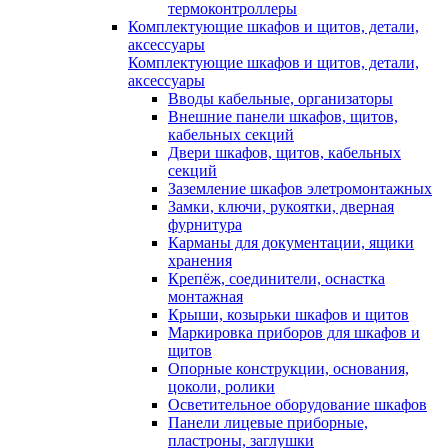
термоконтроллеры
Комплектующие шкафов и щитов, детали,
аксессуары
Комплектующие шкафов и щитов, детали,
аксессуары
Вводы кабельные, организаторы
Внешние панели шкафов, щитов,
кабельных секций
Двери шкафов, щитов, кабельных
секций
Заземление шкафов элетромонтажных
Замки, ключи, рукоятки, дверная
фурнитура
Карманы для документации, ящики
хранения
Крепёж, соединители, оснастка
монтажная
Крыши, козырьки шкафов и щитов
Маркировка приборов для шкафов и
щитов
Опорные конструкции, основания,
цоколи, ролики
Осветительное оборудование шкафов
Панели лицевые приборные,
пластроны, заглушки