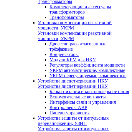
Трансформаторы
Комплектующие и аксессуары
трансформаторов
Трансформаторы
Установки компенсации реактивной
мощности, УКРМ
Установки компенсации реактивной
мощности, УКРМ
Дроссели рассогласованные,
трёхфазные
Конденсаторы
Модули КРМ для НКУ
Регуляторы коэффициента мощности
УКРМ автоматические, комплектные
УКРМ нерегулируемые, комплектные
Устройства диспетчеризации НКУ
Устройства диспетчеризации НКУ
Блоки питания и контроллеры питания
Вспомогательные контакты
Интерфейсы связи и управления
Контроллеры АВР
Панели управления
Устройства защиты от импульсных
перенапряжений, УЗИП
Устройства защиты от импульсных