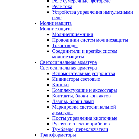
Реле сумеречные, фотореле
Реле тока
Устройства управления импульсными
реле
Молниезащита
Молниезащита
Молниеприёмники
Проводники систем молниезащиты
Токоотводы
Соединители и крепёж систем
молниезащиты
Светосигнальная арматура
Светосигнальная арматура
Вспомогательные устройства
Индикаторы световые
Кнопки
Комплектующие и аксессуары
Контакты, блоки контактов
Лампы, блоки ламп
Маркировка светосигнальной
арматуры
Посты управления кнопочные
Рукоятки электроприборов
Тумблеры, переключатели
Трансформаторы