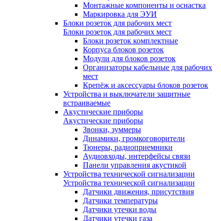
Монтажные компоненты и оснастка
Маркировка для ЭУИ
Блоки розеток для рабочих мест
Блоки розеток для рабочих мест
Блоки розеток комплектные
Корпуса блоков розеток
Модули для блоков розеток
Организаторы кабельные для рабочих
мест
Крепёж и аксессуары блоков розеток
Устройства и выключатели защитные
встраиваемые
Акустические приборы
Акустические приборы
Звонки, зуммеры
Динамики, громкоговорители
Тюнеры, радиоприемники
Аудиовходы, интерфейсы связи
Панели управления акустикой
Устройства технической сигнализации
Устройства технической сигнализации
Датчики движения, присутствия
Датчики температуры
Датчики утечки воды
Датчики утечки газа