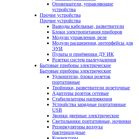
Оповещатели, управляющие
устройства
Прочие устройства
Прочие устройства
Выводы кабельные, разветвители
Блоки электропитания приборов
Модули управления, реле
Модули расширения, интерфейсы для
ЭУИ
Пульты и приёмники ДУ ИК
Розетки систем пылеудаления
Бытовые приборы электрические
Бытовые приборы электрические
Удлинители, блоки розеток
портативные
Тройники, разветвители розеточные
Адаптеры розеток сетевые
Стабилизаторы напряжения
Устройства зарядные портативные
USB
Звонки дверные электрические
Светильники портативные, ночники
Рециркуляторы воздуха
бактерицидные
Конвекторы