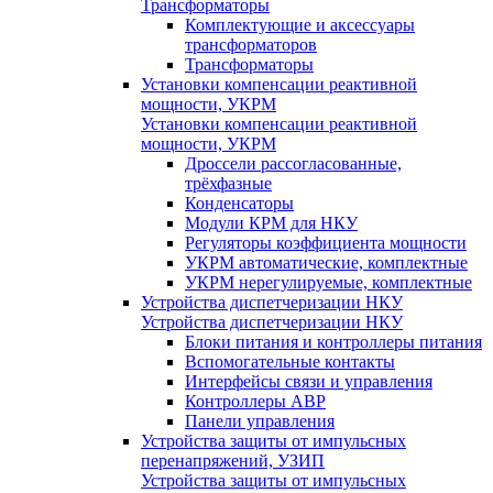
Трансформаторы
Комплектующие и аксессуары
трансформаторов
Трансформаторы
Установки компенсации реактивной
мощности, УКРМ
Установки компенсации реактивной
мощности, УКРМ
Дроссели рассогласованные,
трёхфазные
Конденсаторы
Модули КРМ для НКУ
Регуляторы коэффициента мощности
УКРМ автоматические, комплектные
УКРМ нерегулируемые, комплектные
Устройства диспетчеризации НКУ
Устройства диспетчеризации НКУ
Блоки питания и контроллеры питания
Вспомогательные контакты
Интерфейсы связи и управления
Контроллеры АВР
Панели управления
Устройства защиты от импульсных
перенапряжений, УЗИП
Устройства защиты от импульсных