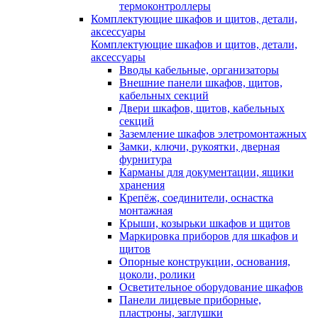
термоконтроллеры
Комплектующие шкафов и щитов, детали,
аксессуары
Комплектующие шкафов и щитов, детали,
аксессуары
Вводы кабельные, организаторы
Внешние панели шкафов, щитов,
кабельных секций
Двери шкафов, щитов, кабельных
секций
Заземление шкафов элетромонтажных
Замки, ключи, рукоятки, дверная
фурнитура
Карманы для документации, ящики
хранения
Крепёж, соединители, оснастка
монтажная
Крыши, козырьки шкафов и щитов
Маркировка приборов для шкафов и
щитов
Опорные конструкции, основания,
цоколи, ролики
Осветительное оборудование шкафов
Панели лицевые приборные,
пластроны, заглушки