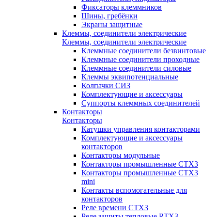
Фиксаторы клеммников
Шины, гребёнки
Экраны защитные
Клеммы, соединители электрические
Клеммы, соединители электрические
Клеммные соединители безвинтовые
Клеммные соединители проходные
Клеммные соединители силовые
Клеммы эквипотенциальные
Колпачки СИЗ
Комплектующие и аксессуары
Суппорты клеммных соединителей
Контакторы
Контакторы
Катушки управления контакторами
Комплектующие и аксессуары
контакторов
Контакторы модульные
Контакторы промышленные CTX3
Контакторы промышленные CTX3
mini
Контакты вспомогательные для
контакторов
Реле времени CTX3
Реле защиты тепловые RTX3