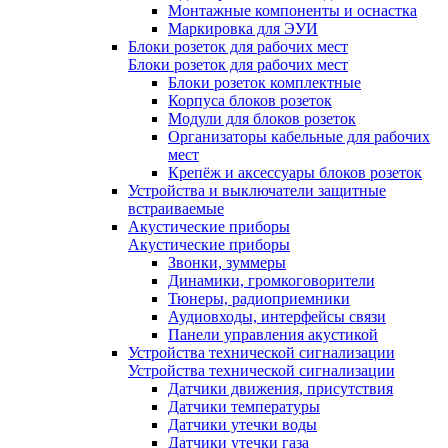
Монтажные компоненты и оснастка
Маркировка для ЭУИ
Блоки розеток для рабочих мест
Блоки розеток для рабочих мест
Блоки розеток комплектные
Корпуса блоков розеток
Модули для блоков розеток
Организаторы кабельные для рабочих
мест
Крепёж и аксессуары блоков розеток
Устройства и выключатели защитные
встраиваемые
Акустические приборы
Акустические приборы
Звонки, зуммеры
Динамики, громкоговорители
Тюнеры, радиоприемники
Аудиовходы, интерфейсы связи
Панели управления акустикой
Устройства технической сигнализации
Устройства технической сигнализации
Датчики движения, присутствия
Датчики температуры
Датчики утечки воды
Датчики утечки газа