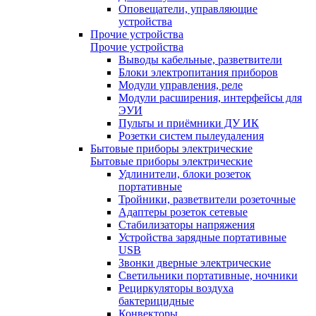
Оповещатели, управляющие
устройства
Прочие устройства
Прочие устройства
Выводы кабельные, разветвители
Блоки электропитания приборов
Модули управления, реле
Модули расширения, интерфейсы для
ЭУИ
Пульты и приёмники ДУ ИК
Розетки систем пылеудаления
Бытовые приборы электрические
Бытовые приборы электрические
Удлинители, блоки розеток
портативные
Тройники, разветвители розеточные
Адаптеры розеток сетевые
Стабилизаторы напряжения
Устройства зарядные портативные
USB
Звонки дверные электрические
Светильники портативные, ночники
Рециркуляторы воздуха
бактерицидные
Конвекторы