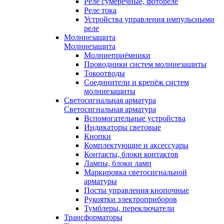
Реле сумеречные, фотореле
Реле тока
Устройства управления импульсными
реле
Молниезащита
Молниезащита
Молниеприёмники
Проводники систем молниезащиты
Токоотводы
Соединители и крепёж систем
молниезащиты
Светосигнальная арматура
Светосигнальная арматура
Вспомогательные устройства
Индикаторы световые
Кнопки
Комплектующие и аксессуары
Контакты, блоки контактов
Лампы, блоки ламп
Маркировка светосигнальной
арматуры
Посты управления кнопочные
Рукоятки электроприборов
Тумблеры, переключатели
Трансформаторы