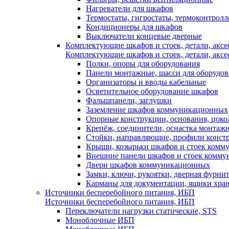
Нагреватели для шкафов
Термостаты, гигростаты, термоконтрол
Кондиционеры для шкафов
Выключатели концевые дверные
Комплектующие шкафов и стоек, детали, аксе
Комплектующие шкафов и стоек, детали, аксе
Полки, опоры для оборудования
Панели монтажные, шасси для оборудов
Организаторы и вводы кабельные
Осветительное оборудование шкафов
Фальшпанели, заглушки
Заземление шкафов коммуникационных
Опорные конструкции, основания, цоко
Крепёж, соединители, оснастка монтаж
Стойки, направляющие, профили конст
Крыши, козырьки шкафов и стоек ком
Внешние панели шкафов и стоек комм
Двери шкафов коммуникационных
Замки, ключи, рукоятки, дверная фурни
Карманы для документации, ящики хра
Источники бесперебойного питания, ИБП
Источники бесперебойного питания, ИБП
Переключатели нагрузки статические, STS
Моноблочные ИБП