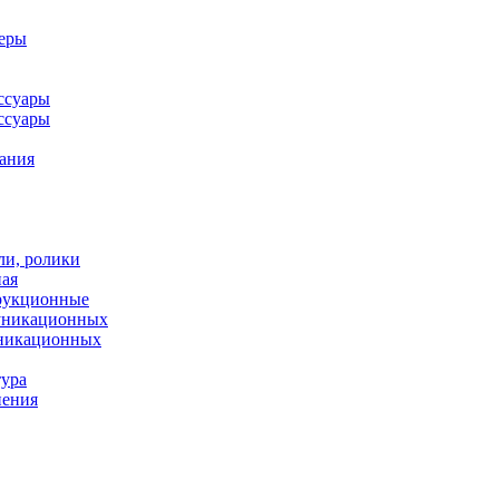
леры
ссуары
ссуары
ания
ли, ролики
ная
рукционные
муникационных
уникационных
тура
нения