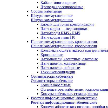
Кабели многопарные
Провода кроссировочные
Сборки кабельные
Шнуры коммутационные
Шнуры коммутационные
Кабели для точек консолидации
Патч-корды — переходники
Патч-корды RJ45 - RJ45
Патч-корды типа 110
Панели коммутационные, кросс-панели
Панели коммутационные, кросс-панели
Комплектующие и аксессуары для пане
Кросс-панели
Патч-панели, кассетные, слотовые
Патч-панели, комплектные
Патч-панели, наборные
Точки консолидации
Организаторы кабельные
Организаторы кабельные
Кольца кабельные
Организаторы кабельные, горизонтальн
Хомуты кабельные, стяжки, ленты
Розетки информационные, абонентские
Розетки информационные, абонентские
Корпуса абонентских розеток, коробки