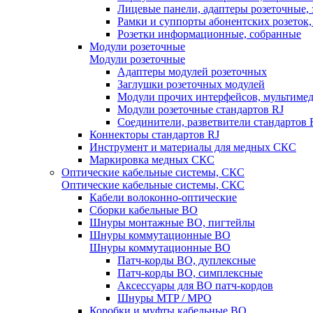
Лицевые панели, адаптеры розеточные,
Рамки и суппорты абонентских розеток
Розетки информационные, собранные
Модули розеточные
Модули розеточные
Адаптеры модулей розеточных
Заглушки розеточных модулей
Модули прочих интерфейсов, мультиме
Модули розеточные стандартов RJ
Соединители, разветвители стандартов 
Коннекторы стандартов RJ
Инструмент и материалы для медных СКС
Маркировка медных СКС
Оптические кабельные системы, СКС
Оптические кабельные системы, СКС
Кабели волоконно-оптические
Сборки кабельные ВО
Шнуры монтажные ВО, пигтейлы
Шнуры коммутационные ВО
Шнуры коммутационные ВО
Патч-корды ВО, дуплексные
Патч-корды ВО, симплексные
Аксессуары для ВО патч-кордов
Шнуры MTP / MPO
Коробки и муфты кабельные ВО