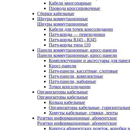
Кабели многопарные
Провода кроссировочные
Сборки кабельные
Шнуры коммутационные
Шнуры коммутационные
Кабели для точек консолидации
Патч-корды — переходники
Патч-корды RJ45 - RJ45
Патч-корды типа 110
Панели коммутационные, кросс-панели
Панели коммутационные, кросс-панели
Комплектующие и аксессуары для пане
Кросс-панели
Патч-панели, кассетные, слотовые
Патч-панели, комплектные
Патч-панели, наборные
Точки консолидации
Организаторы кабельные
Организаторы кабельные
Кольца кабельные
Организаторы кабельные, горизонтальн
Хомуты кабельные, стяжки, ленты
Розетки информационные, абонентские
Розетки информационные, абонентские
Корпуса абонентских розеток, коробки