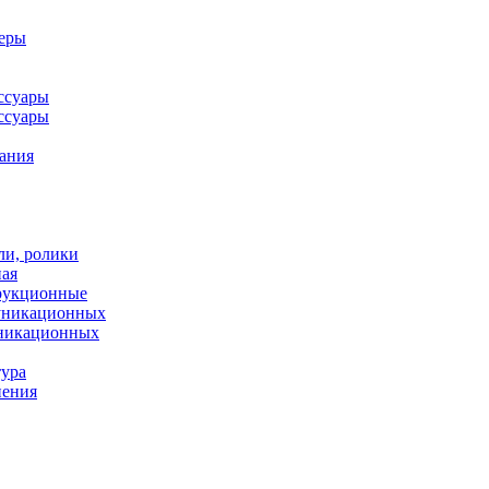
леры
ссуары
ссуары
ания
ли, ролики
ная
рукционные
муникационных
уникационных
тура
нения