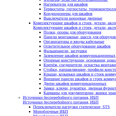
Нагреватели для шкафов
Термостаты, гигростаты, термоконтрол
Кондиционеры для шкафов
Выключатели концевые дверные
Комплектующие шкафов и стоек, детали, аксе
Комплектующие шкафов и стоек, детали, аксе
Полки, опоры для оборудования
Панели монтажные, шасси для оборудов
Организаторы и вводы кабельные
Осветительное оборудование шкафов
Фальшпанели, заглушки
Заземление шкафов коммуникационных
Опорные конструкции, основания, цоко
Крепёж, соединители, оснастка монтаж
Стойки, направляющие, профили конст
Крыши, козырьки шкафов и стоек ком
Внешние панели шкафов и стоек комм
Двери шкафов коммуникационных
Замки, ключи, рукоятки, дверная фурни
Карманы для документации, ящики хра
Источники бесперебойного питания, ИБП
Источники бесперебойного питания, ИБП
Переключатели нагрузки статические, STS
Моноблочные ИБП