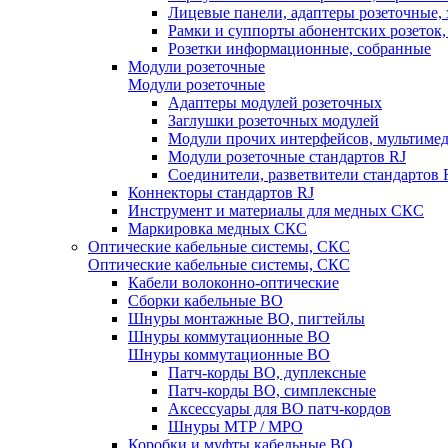
Лицевые панели, адаптеры розеточные,
Рамки и суппорты абонентских розеток
Розетки информационные, собранные
Модули розеточные
Модули розеточные
Адаптеры модулей розеточных
Заглушки розеточных модулей
Модули прочих интерфейсов, мультиме
Модули розеточные стандартов RJ
Соединители, разветвители стандартов 
Коннекторы стандартов RJ
Инструмент и материалы для медных СКС
Маркировка медных СКС
Оптические кабельные системы, СКС
Оптические кабельные системы, СКС
Кабели волоконно-оптические
Сборки кабельные ВО
Шнуры монтажные ВО, пигтейлы
Шнуры коммутационные ВО
Шнуры коммутационные ВО
Патч-корды ВО, дуплексные
Патч-корды ВО, симплексные
Аксессуары для ВО патч-кордов
Шнуры MTP / MPO
Коробки и муфты кабельные ВО