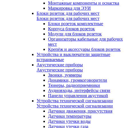
Монтажные компоненты и оснастка
Маркировка для ЭУИ
Блоки розеток для рабочих мест
Блоки розеток для рабочих мест
Блоки розеток комплектные
Корпуса блоков розеток
Модули для блоков розеток
Организаторы кабельные для рабочих
мест
Крепёж и аксессуары блоков розеток
Устройства и выключатели защитные
встраиваемые
Акустические приборы
Акустические приборы
Звонки, зуммеры
Динамики, громкоговорители
Тюнеры, радиоприемники
Аудиовходы, интерфейсы связи
Панели управления акустикой
Устройства технической сигнализации
Устройства технической сигнализации
Датчики движения, присутствия
Датчики температуры
Датчики утечки воды
Датчики утечки газа