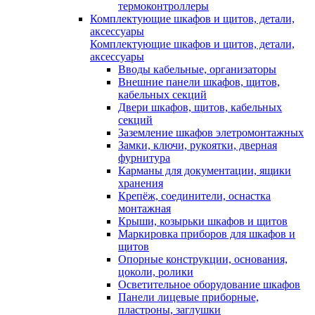
термоконтроллеры
Комплектующие шкафов и щитов, детали,
аксессуары
Комплектующие шкафов и щитов, детали,
аксессуары
Вводы кабельные, организаторы
Внешние панели шкафов, щитов,
кабельных секций
Двери шкафов, щитов, кабельных
секций
Заземление шкафов элетромонтажных
Замки, ключи, рукоятки, дверная
фурнитура
Карманы для документации, ящики
хранения
Крепёж, соединители, оснастка
монтажная
Крыши, козырьки шкафов и щитов
Маркировка приборов для шкафов и
щитов
Опорные конструкции, основания,
цоколи, ролики
Осветительное оборудование шкафов
Панели лицевые приборные,
пластроны, заглушки