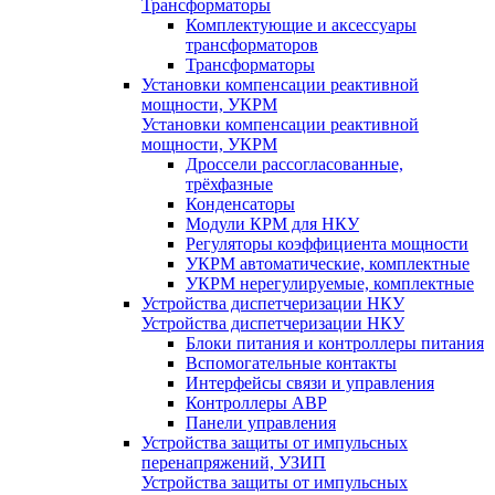
Трансформаторы
Комплектующие и аксессуары
трансформаторов
Трансформаторы
Установки компенсации реактивной
мощности, УКРМ
Установки компенсации реактивной
мощности, УКРМ
Дроссели рассогласованные,
трёхфазные
Конденсаторы
Модули КРМ для НКУ
Регуляторы коэффициента мощности
УКРМ автоматические, комплектные
УКРМ нерегулируемые, комплектные
Устройства диспетчеризации НКУ
Устройства диспетчеризации НКУ
Блоки питания и контроллеры питания
Вспомогательные контакты
Интерфейсы связи и управления
Контроллеры АВР
Панели управления
Устройства защиты от импульсных
перенапряжений, УЗИП
Устройства защиты от импульсных