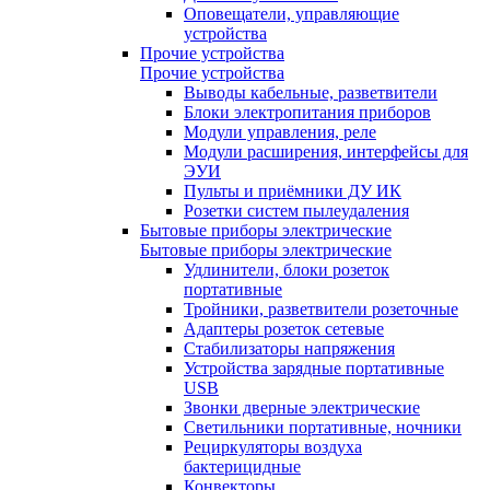
Оповещатели, управляющие
устройства
Прочие устройства
Прочие устройства
Выводы кабельные, разветвители
Блоки электропитания приборов
Модули управления, реле
Модули расширения, интерфейсы для
ЭУИ
Пульты и приёмники ДУ ИК
Розетки систем пылеудаления
Бытовые приборы электрические
Бытовые приборы электрические
Удлинители, блоки розеток
портативные
Тройники, разветвители розеточные
Адаптеры розеток сетевые
Стабилизаторы напряжения
Устройства зарядные портативные
USB
Звонки дверные электрические
Светильники портативные, ночники
Рециркуляторы воздуха
бактерицидные
Конвекторы