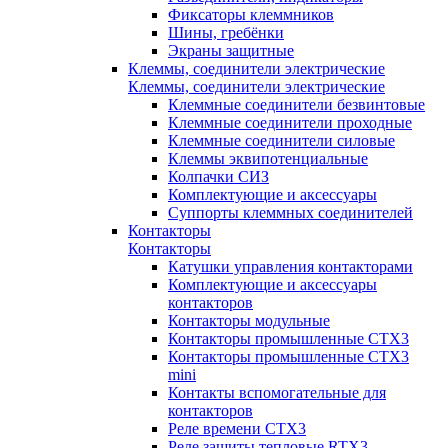
Фиксаторы клеммников
Шины, гребёнки
Экраны защитные
Клеммы, соединители электрические
Клеммы, соединители электрические
Клеммные соединители безвинтовые
Клеммные соединители проходные
Клеммные соединители силовые
Клеммы эквипотенциальные
Колпачки СИЗ
Комплектующие и аксессуары
Суппорты клеммных соединителей
Контакторы
Контакторы
Катушки управления контакторами
Комплектующие и аксессуары
контакторов
Контакторы модульные
Контакторы промышленные CTX3
Контакторы промышленные CTX3
mini
Контакты вспомогательные для
контакторов
Реле времени CTX3
Реле защиты тепловые RTX3