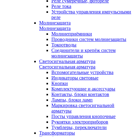
Реле сумеречные, фотореле
Реле тока
Устройства управления импульсными
реле
Молниезащита
Молниезащита
Молниеприёмники
Проводники систем молниезащиты
Токоотводы
Соединители и крепёж систем
молниезащиты
Светосигнальная арматура
Светосигнальная арматура
Вспомогательные устройства
Индикаторы световые
Кнопки
Комплектующие и аксессуары
Контакты, блоки контактов
Лампы, блоки ламп
Маркировка светосигнальной
арматуры
Посты управления кнопочные
Рукоятки электроприборов
Тумблеры, переключатели
Трансформаторы