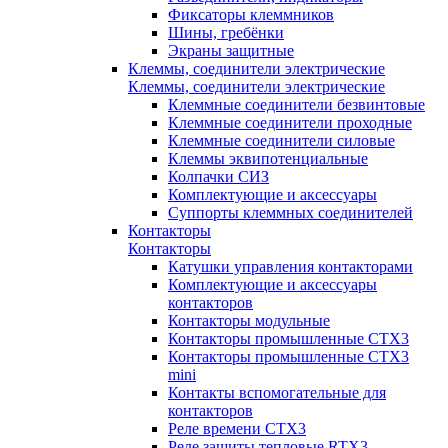
Фиксаторы клеммников
Шины, гребёнки
Экраны защитные
Клеммы, соединители электрические
Клеммы, соединители электрические
Клеммные соединители безвинтовые
Клеммные соединители проходные
Клеммные соединители силовые
Клеммы эквипотенциальные
Колпачки СИЗ
Комплектующие и аксессуары
Суппорты клеммных соединителей
Контакторы
Контакторы
Катушки управления контакторами
Комплектующие и аксессуары
контакторов
Контакторы модульные
Контакторы промышленные CTX3
Контакторы промышленные CTX3
mini
Контакты вспомогательные для
контакторов
Реле времени CTX3
Реле защиты тепловые RTX3