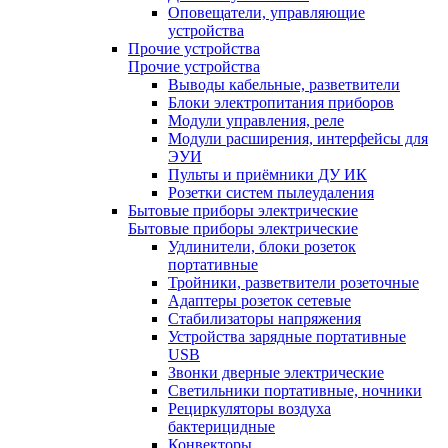
Оповещатели, управляющие
устройства
Прочие устройства
Прочие устройства
Выводы кабельные, разветвители
Блоки электропитания приборов
Модули управления, реле
Модули расширения, интерфейсы для
ЭУИ
Пульты и приёмники ДУ ИК
Розетки систем пылеудаления
Бытовые приборы электрические
Бытовые приборы электрические
Удлинители, блоки розеток
портативные
Тройники, разветвители розеточные
Адаптеры розеток сетевые
Стабилизаторы напряжения
Устройства зарядные портативные
USB
Звонки дверные электрические
Светильники портативные, ночники
Рециркуляторы воздуха
бактерицидные
Конвекторы