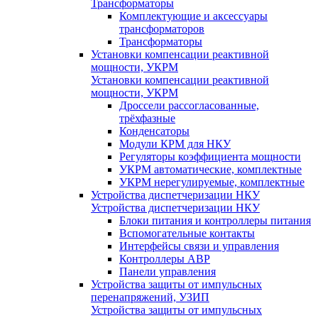
Трансформаторы
Комплектующие и аксессуары
трансформаторов
Трансформаторы
Установки компенсации реактивной
мощности, УКРМ
Установки компенсации реактивной
мощности, УКРМ
Дроссели рассогласованные,
трёхфазные
Конденсаторы
Модули КРМ для НКУ
Регуляторы коэффициента мощности
УКРМ автоматические, комплектные
УКРМ нерегулируемые, комплектные
Устройства диспетчеризации НКУ
Устройства диспетчеризации НКУ
Блоки питания и контроллеры питания
Вспомогательные контакты
Интерфейсы связи и управления
Контроллеры АВР
Панели управления
Устройства защиты от импульсных
перенапряжений, УЗИП
Устройства защиты от импульсных