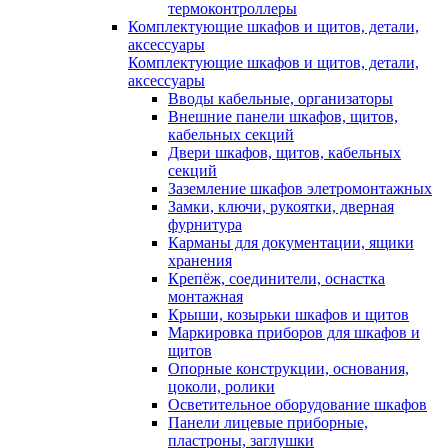
термоконтроллеры
Комплектующие шкафов и щитов, детали,
аксессуары
Комплектующие шкафов и щитов, детали,
аксессуары
Вводы кабельные, организаторы
Внешние панели шкафов, щитов,
кабельных секций
Двери шкафов, щитов, кабельных
секций
Заземление шкафов элетромонтажных
Замки, ключи, рукоятки, дверная
фурнитура
Карманы для документации, ящики
хранения
Крепёж, соединители, оснастка
монтажная
Крыши, козырьки шкафов и щитов
Маркировка приборов для шкафов и
щитов
Опорные конструкции, основания,
цоколи, ролики
Осветительное оборудование шкафов
Панели лицевые приборные,
пластроны, заглушки