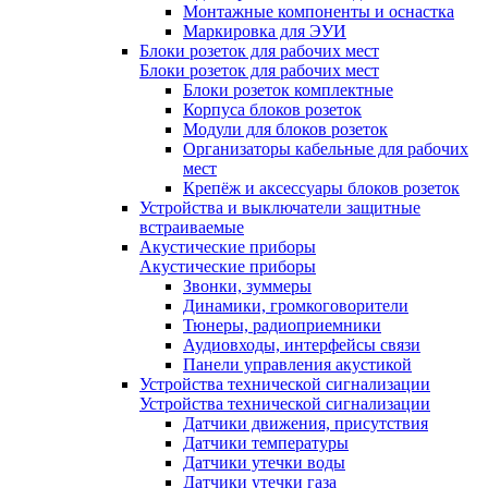
Монтажные компоненты и оснастка
Маркировка для ЭУИ
Блоки розеток для рабочих мест
Блоки розеток для рабочих мест
Блоки розеток комплектные
Корпуса блоков розеток
Модули для блоков розеток
Организаторы кабельные для рабочих
мест
Крепёж и аксессуары блоков розеток
Устройства и выключатели защитные
встраиваемые
Акустические приборы
Акустические приборы
Звонки, зуммеры
Динамики, громкоговорители
Тюнеры, радиоприемники
Аудиовходы, интерфейсы связи
Панели управления акустикой
Устройства технической сигнализации
Устройства технической сигнализации
Датчики движения, присутствия
Датчики температуры
Датчики утечки воды
Датчики утечки газа