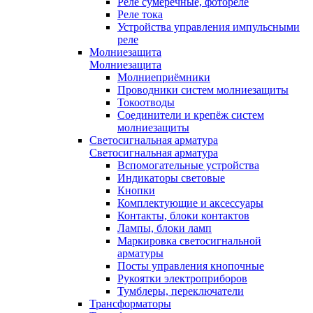
Реле сумеречные, фотореле
Реле тока
Устройства управления импульсными
реле
Молниезащита
Молниезащита
Молниеприёмники
Проводники систем молниезащиты
Токоотводы
Соединители и крепёж систем
молниезащиты
Светосигнальная арматура
Светосигнальная арматура
Вспомогательные устройства
Индикаторы световые
Кнопки
Комплектующие и аксессуары
Контакты, блоки контактов
Лампы, блоки ламп
Маркировка светосигнальной
арматуры
Посты управления кнопочные
Рукоятки электроприборов
Тумблеры, переключатели
Трансформаторы