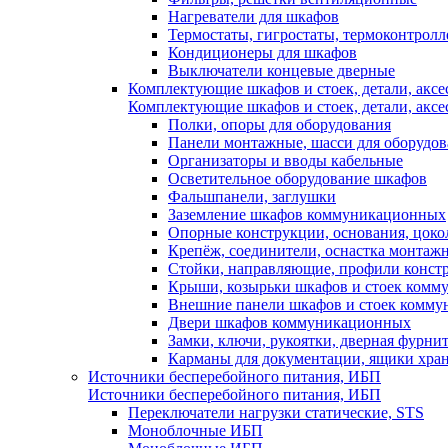
Нагреватели для шкафов
Термостаты, гигростаты, термоконтрол
Кондиционеры для шкафов
Выключатели концевые дверные
Комплектующие шкафов и стоек, детали, аксе
Комплектующие шкафов и стоек, детали, аксе
Полки, опоры для оборудования
Панели монтажные, шасси для оборудов
Организаторы и вводы кабельные
Осветительное оборудование шкафов
Фальшпанели, заглушки
Заземление шкафов коммуникационных
Опорные конструкции, основания, цоко
Крепёж, соединители, оснастка монтаж
Стойки, направляющие, профили конст
Крыши, козырьки шкафов и стоек ком
Внешние панели шкафов и стоек комм
Двери шкафов коммуникационных
Замки, ключи, рукоятки, дверная фурни
Карманы для документации, ящики хра
Источники бесперебойного питания, ИБП
Источники бесперебойного питания, ИБП
Переключатели нагрузки статические, STS
Моноблочные ИБП