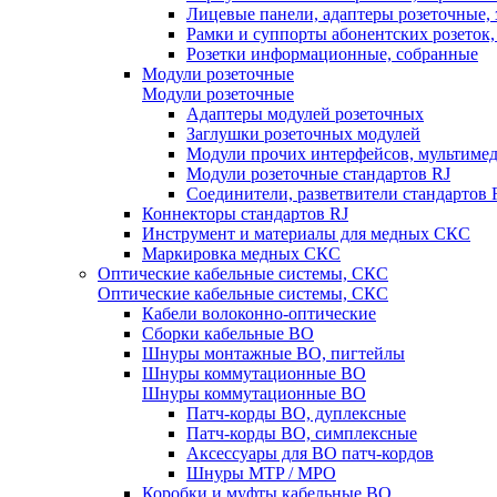
Лицевые панели, адаптеры розеточные,
Рамки и суппорты абонентских розеток
Розетки информационные, собранные
Модули розеточные
Модули розеточные
Адаптеры модулей розеточных
Заглушки розеточных модулей
Модули прочих интерфейсов, мультиме
Модули розеточные стандартов RJ
Соединители, разветвители стандартов 
Коннекторы стандартов RJ
Инструмент и материалы для медных СКС
Маркировка медных СКС
Оптические кабельные системы, СКС
Оптические кабельные системы, СКС
Кабели волоконно-оптические
Сборки кабельные ВО
Шнуры монтажные ВО, пигтейлы
Шнуры коммутационные ВО
Шнуры коммутационные ВО
Патч-корды ВО, дуплексные
Патч-корды ВО, симплексные
Аксессуары для ВО патч-кордов
Шнуры MTP / MPO
Коробки и муфты кабельные ВО