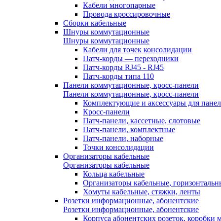
Кабели многопарные
Провода кроссировочные
Сборки кабельные
Шнуры коммутационные
Шнуры коммутационные
Кабели для точек консолидации
Патч-корды — переходники
Патч-корды RJ45 - RJ45
Патч-корды типа 110
Панели коммутационные, кросс-панели
Панели коммутационные, кросс-панели
Комплектующие и аксессуары для пане
Кросс-панели
Патч-панели, кассетные, слотовые
Патч-панели, комплектные
Патч-панели, наборные
Точки консолидации
Организаторы кабельные
Организаторы кабельные
Кольца кабельные
Организаторы кабельные, горизонтальн
Хомуты кабельные, стяжки, ленты
Розетки информационные, абонентские
Розетки информационные, абонентские
Корпуса абонентских розеток, коробки