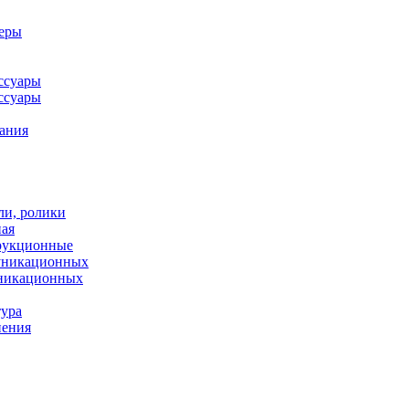
леры
ссуары
ссуары
ания
ли, ролики
ная
рукционные
муникационных
уникационных
тура
нения