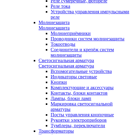
Реле сумеречные, фотореле
Реле тока
Устройства управления импульсными
реле
Молниезащита
Молниезащита
Молниеприёмники
Проводники систем молниезащиты
Токоотводы
Соединители и крепёж систем
молниезащиты
Светосигнальная арматура
Светосигнальная арматура
Вспомогательные устройства
Индикаторы световые
Кнопки
Комплектующие и аксессуары
Контакты, блоки контактов
Лампы, блоки ламп
Маркировка светосигнальной
арматуры
Посты управления кнопочные
Рукоятки электроприборов
Тумблеры, переключатели
Трансформаторы