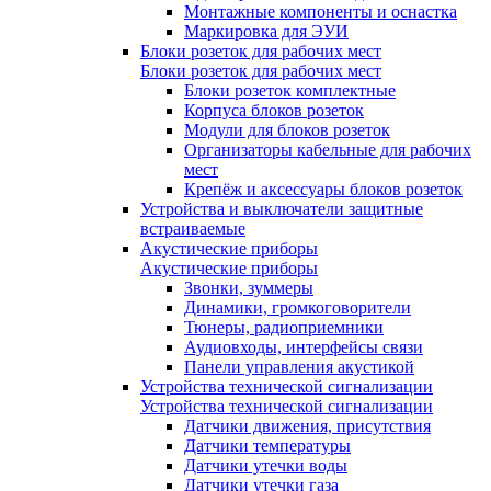
Монтажные компоненты и оснастка
Маркировка для ЭУИ
Блоки розеток для рабочих мест
Блоки розеток для рабочих мест
Блоки розеток комплектные
Корпуса блоков розеток
Модули для блоков розеток
Организаторы кабельные для рабочих
мест
Крепёж и аксессуары блоков розеток
Устройства и выключатели защитные
встраиваемые
Акустические приборы
Акустические приборы
Звонки, зуммеры
Динамики, громкоговорители
Тюнеры, радиоприемники
Аудиовходы, интерфейсы связи
Панели управления акустикой
Устройства технической сигнализации
Устройства технической сигнализации
Датчики движения, присутствия
Датчики температуры
Датчики утечки воды
Датчики утечки газа