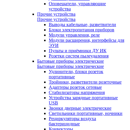
Оповещатели, управляющие
устройства
Прочие устройства
Прочие устройства
Выводы кабельные, разветвители
Блоки электропитания приборов
Модули управления, реле
Модули расширения, интерфейсы для
ЭУИ
Пульты и приёмники ДУ ИК
Розетки систем пылеудаления
Бытовые приборы электрические
Бытовые приборы электрические
Удлинители, блоки розеток
портативные
Тройники, разветвители розеточные
Адаптеры розеток сетевые
Стабилизаторы напряжения
Устройства зарядные портативные
USB
Звонки дверные электрические
Светильники портативные, ночники
Рециркуляторы воздуха
бактерицидные
Конвекторы