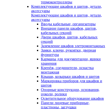
термоконтроллеры
Комплектующие шкафов и щитов, детали,
аксессуары
Комплектующие шкафов и щитов, детали,
аксессуары
Вводы кабельные, организаторы
Внешние панели шкафов, щитов,
кабельных секций
Двери шкафов, щитов, кабельных
секций
Заземление шкафов элетромонтажных
Замки, ключи, рукоятки, дверная
фурнитура
Карманы для документации, ящики
хранения
Крепёж, соединители, оснастка
монтажная
Крыши, козырьки шкафов и щитов
Маркировка приборов для шкафов и
щитов
Опорные конструкции, основания,
цоколи, ролики
Осветительное оборудование шкафов
Панели лицевые приборные,
пластроны, заглушки