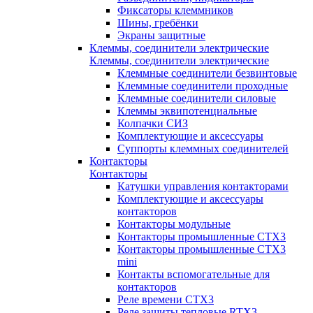
Фиксаторы клеммников
Шины, гребёнки
Экраны защитные
Клеммы, соединители электрические
Клеммы, соединители электрические
Клеммные соединители безвинтовые
Клеммные соединители проходные
Клеммные соединители силовые
Клеммы эквипотенциальные
Колпачки СИЗ
Комплектующие и аксессуары
Суппорты клеммных соединителей
Контакторы
Контакторы
Катушки управления контакторами
Комплектующие и аксессуары
контакторов
Контакторы модульные
Контакторы промышленные CTX3
Контакторы промышленные CTX3
mini
Контакты вспомогательные для
контакторов
Реле времени CTX3
Реле защиты тепловые RTX3