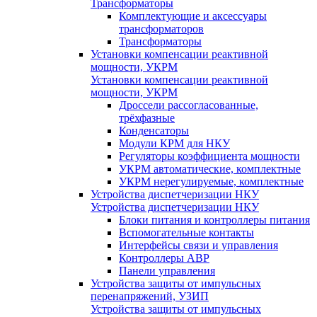
Трансформаторы
Комплектующие и аксессуары
трансформаторов
Трансформаторы
Установки компенсации реактивной
мощности, УКРМ
Установки компенсации реактивной
мощности, УКРМ
Дроссели рассогласованные,
трёхфазные
Конденсаторы
Модули КРМ для НКУ
Регуляторы коэффициента мощности
УКРМ автоматические, комплектные
УКРМ нерегулируемые, комплектные
Устройства диспетчеризации НКУ
Устройства диспетчеризации НКУ
Блоки питания и контроллеры питания
Вспомогательные контакты
Интерфейсы связи и управления
Контроллеры АВР
Панели управления
Устройства защиты от импульсных
перенапряжений, УЗИП
Устройства защиты от импульсных