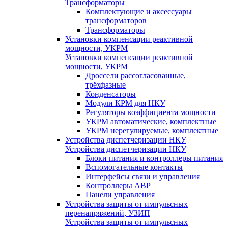
Трансформаторы
Комплектующие и аксессуары
трансформаторов
Трансформаторы
Установки компенсации реактивной
мощности, УКРМ
Установки компенсации реактивной
мощности, УКРМ
Дроссели рассогласованные,
трёхфазные
Конденсаторы
Модули КРМ для НКУ
Регуляторы коэффициента мощности
УКРМ автоматические, комплектные
УКРМ нерегулируемые, комплектные
Устройства диспетчеризации НКУ
Устройства диспетчеризации НКУ
Блоки питания и контроллеры питания
Вспомогательные контакты
Интерфейсы связи и управления
Контроллеры АВР
Панели управления
Устройства защиты от импульсных
перенапряжений, УЗИП
Устройства защиты от импульсных