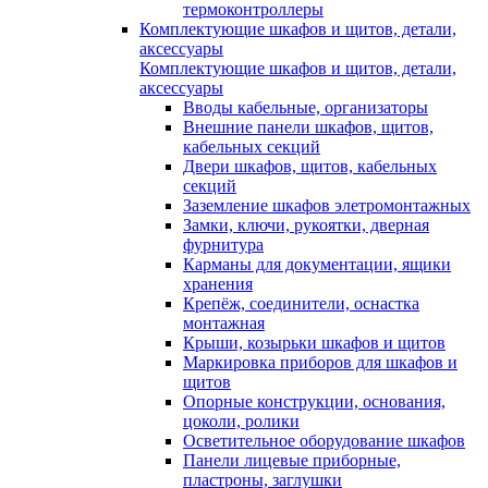
термоконтроллеры
Комплектующие шкафов и щитов, детали,
аксессуары
Комплектующие шкафов и щитов, детали,
аксессуары
Вводы кабельные, организаторы
Внешние панели шкафов, щитов,
кабельных секций
Двери шкафов, щитов, кабельных
секций
Заземление шкафов элетромонтажных
Замки, ключи, рукоятки, дверная
фурнитура
Карманы для документации, ящики
хранения
Крепёж, соединители, оснастка
монтажная
Крыши, козырьки шкафов и щитов
Маркировка приборов для шкафов и
щитов
Опорные конструкции, основания,
цоколи, ролики
Осветительное оборудование шкафов
Панели лицевые приборные,
пластроны, заглушки