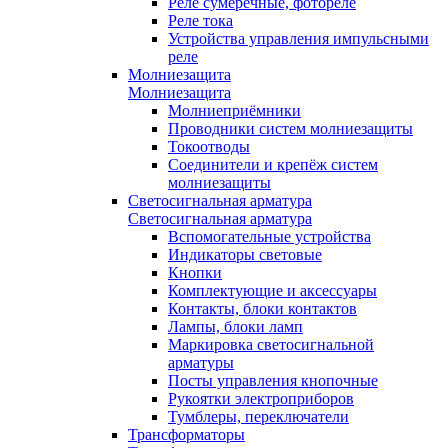
Реле сумеречные, фотореле
Реле тока
Устройства управления импульсными
реле
Молниезащита
Молниезащита
Молниеприёмники
Проводники систем молниезащиты
Токоотводы
Соединители и крепёж систем
молниезащиты
Светосигнальная арматура
Светосигнальная арматура
Вспомогательные устройства
Индикаторы световые
Кнопки
Комплектующие и аксессуары
Контакты, блоки контактов
Лампы, блоки ламп
Маркировка светосигнальной
арматуры
Посты управления кнопочные
Рукоятки электроприборов
Тумблеры, переключатели
Трансформаторы