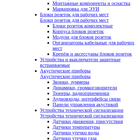
Монтажные компоненты и оснастка
Маркировка для ЭУИ
Блоки розеток для рабочих мест
Блоки розеток для рабочих мест
Блоки розеток комплектные
Корпуса блоков розеток
Модули для блоков розеток
Организаторы кабельные для рабочих
мест
Крепёж и аксессуары блоков розеток
Устройства и выключатели защитные
встраиваемые
Акустические приборы
Акустические приборы
Звонки, зуммеры
Динамики, громкоговорители
Тюнеры, радиоприемники
Аудиовходы, интерфейсы связи
Панели управления акустикой
Устройства технической сигнализации
Устройства технической сигнализации
Датчики движения, присутствия
Датчики температуры
Датчики утечки воды
Датчики утечки газа