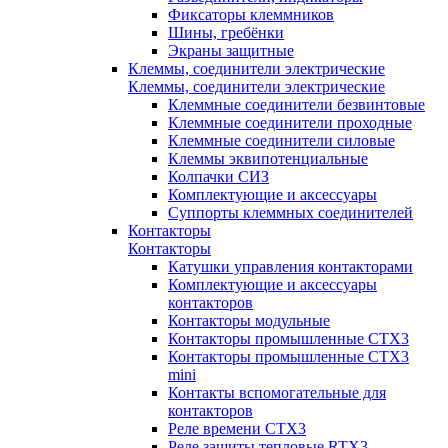
Фиксаторы клеммников
Шины, гребёнки
Экраны защитные
Клеммы, соединители электрические
Клеммы, соединители электрические
Клеммные соединители безвинтовые
Клеммные соединители проходные
Клеммные соединители силовые
Клеммы эквипотенциальные
Колпачки СИЗ
Комплектующие и аксессуары
Суппорты клеммных соединителей
Контакторы
Контакторы
Катушки управления контакторами
Комплектующие и аксессуары
контакторов
Контакторы модульные
Контакторы промышленные CTX3
Контакторы промышленные CTX3
mini
Контакты вспомогательные для
контакторов
Реле времени CTX3
Реле защиты тепловые RTX3