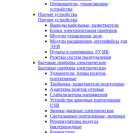
Оповещатели, управляющие
устройства
Прочие устройства
Прочие устройства
Выводы кабельные, разветвители
Блоки электропитания приборов
Модули управления, реле
Модули расширения, интерфейсы для
ЭУИ
Пульты и приёмники ДУ ИК
Розетки систем пылеудаления
Бытовые приборы электрические
Бытовые приборы электрические
Удлинители, блоки розеток
портативные
Тройники, разветвители розеточные
Адаптеры розеток сетевые
Стабилизаторы напряжения
Устройства зарядные портативные
USB
Звонки дверные электрические
Светильники портативные, ночники
Рециркуляторы воздуха
бактерицидные
Конвекторы