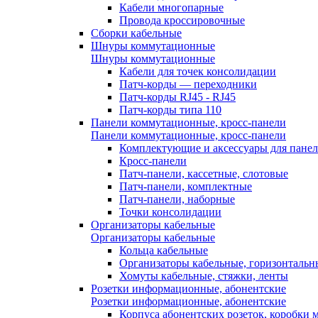
Кабели многопарные
Провода кроссировочные
Сборки кабельные
Шнуры коммутационные
Шнуры коммутационные
Кабели для точек консолидации
Патч-корды — переходники
Патч-корды RJ45 - RJ45
Патч-корды типа 110
Панели коммутационные, кросс-панели
Панели коммутационные, кросс-панели
Комплектующие и аксессуары для пане
Кросс-панели
Патч-панели, кассетные, слотовые
Патч-панели, комплектные
Патч-панели, наборные
Точки консолидации
Организаторы кабельные
Организаторы кабельные
Кольца кабельные
Организаторы кабельные, горизонтальн
Хомуты кабельные, стяжки, ленты
Розетки информационные, абонентские
Розетки информационные, абонентские
Корпуса абонентских розеток, коробки