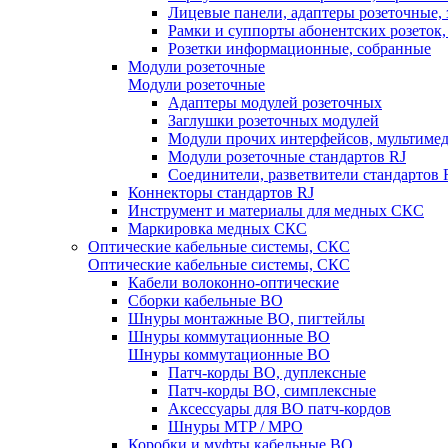
Лицевые панели, адаптеры розеточные,
Рамки и суппорты абонентских розеток
Розетки информационные, собранные
Модули розеточные
Модули розеточные
Адаптеры модулей розеточных
Заглушки розеточных модулей
Модули прочих интерфейсов, мультиме
Модули розеточные стандартов RJ
Соединители, разветвители стандартов 
Коннекторы стандартов RJ
Инструмент и материалы для медных СКС
Маркировка медных СКС
Оптические кабельные системы, СКС
Оптические кабельные системы, СКС
Кабели волоконно-оптические
Сборки кабельные ВО
Шнуры монтажные ВО, пигтейлы
Шнуры коммутационные ВО
Шнуры коммутационные ВО
Патч-корды ВО, дуплексные
Патч-корды ВО, симплексные
Аксессуары для ВО патч-кордов
Шнуры MTP / MPO
Коробки и муфты кабельные ВО