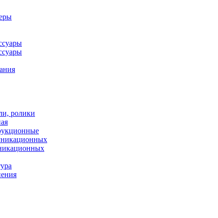
леры
ссуары
ссуары
ания
ли, ролики
ная
рукционные
муникационных
уникационных
тура
нения