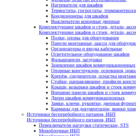
Нагреватели для шкафов
Термостаты, гигростаты, термоконтрол
Кондиционеры для шкафов
Выключатели концевые дверные
Комплектующие шкафов и стоек, детали, аксе
Комплектующие шкафов и стоек, детали, аксе
Полки, опоры для оборудования
Панели монтажные, шасси для оборудов
Организаторы и вводы кабельные
Осветительное оборудование шкафов
Фальшпанели, заглушки
Заземление шкафов коммуникационных
Опорные конструкции, основания, цоко
Крепёж, соединители, оснастка монтаж
Стойки, направляющие, профили конст
Крыши, козырьки шкафов и стоек ком
Внешние панели шкафов и стоек комм
Двери шкафов коммуникационных
Замки, ключи, рукоятки, дверная фурни
Карманы для документации, ящики хра
Источники бесперебойного питания, ИБП
Источники бесперебойного питания, ИБП
Переключатели нагрузки статические, STS
Моноблочные ИБП