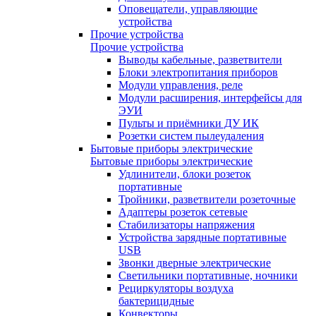
Оповещатели, управляющие
устройства
Прочие устройства
Прочие устройства
Выводы кабельные, разветвители
Блоки электропитания приборов
Модули управления, реле
Модули расширения, интерфейсы для
ЭУИ
Пульты и приёмники ДУ ИК
Розетки систем пылеудаления
Бытовые приборы электрические
Бытовые приборы электрические
Удлинители, блоки розеток
портативные
Тройники, разветвители розеточные
Адаптеры розеток сетевые
Стабилизаторы напряжения
Устройства зарядные портативные
USB
Звонки дверные электрические
Светильники портативные, ночники
Рециркуляторы воздуха
бактерицидные
Конвекторы