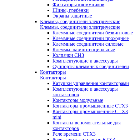
Фиксаторы клеммников
Шины, гребёнки
Экраны защитные
Клеммы, соединители электрические
Клеммы, соединители электрические
Клеммные соединители безвинтовые
Клеммные соединители проходные
Клеммные соединители силовые
Клеммы эквипотенциальные
Колпачки СИЗ
Комплектующие и аксессуары
Суппорты клеммных соединителей
Контакторы
Контакторы
Катушки управления контакторами
Комплектующие и аксессуары
контакторов
Контакторы модульные
Контакторы промышленные CTX3
Контакторы промышленные CTX3
mini
Контакты вспомогательные для
контакторов
Реле времени CTX3
Реле защиты тепловые RTX3