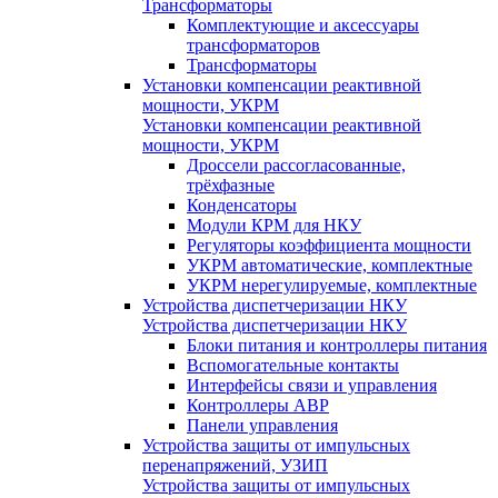
Трансформаторы
Комплектующие и аксессуары
трансформаторов
Трансформаторы
Установки компенсации реактивной
мощности, УКРМ
Установки компенсации реактивной
мощности, УКРМ
Дроссели рассогласованные,
трёхфазные
Конденсаторы
Модули КРМ для НКУ
Регуляторы коэффициента мощности
УКРМ автоматические, комплектные
УКРМ нерегулируемые, комплектные
Устройства диспетчеризации НКУ
Устройства диспетчеризации НКУ
Блоки питания и контроллеры питания
Вспомогательные контакты
Интерфейсы связи и управления
Контроллеры АВР
Панели управления
Устройства защиты от импульсных
перенапряжений, УЗИП
Устройства защиты от импульсных