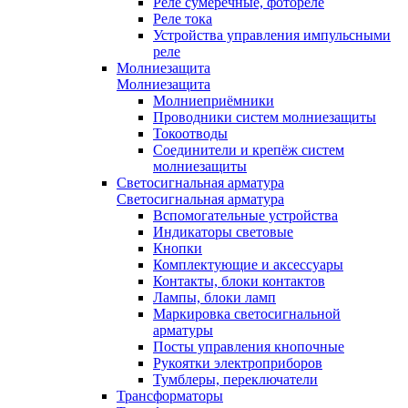
Реле сумеречные, фотореле
Реле тока
Устройства управления импульсными
реле
Молниезащита
Молниезащита
Молниеприёмники
Проводники систем молниезащиты
Токоотводы
Соединители и крепёж систем
молниезащиты
Светосигнальная арматура
Светосигнальная арматура
Вспомогательные устройства
Индикаторы световые
Кнопки
Комплектующие и аксессуары
Контакты, блоки контактов
Лампы, блоки ламп
Маркировка светосигнальной
арматуры
Посты управления кнопочные
Рукоятки электроприборов
Тумблеры, переключатели
Трансформаторы