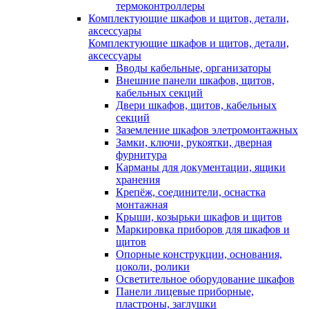
термоконтроллеры
Комплектующие шкафов и щитов, детали,
аксессуары
Комплектующие шкафов и щитов, детали,
аксессуары
Вводы кабельные, организаторы
Внешние панели шкафов, щитов,
кабельных секций
Двери шкафов, щитов, кабельных
секций
Заземление шкафов элетромонтажных
Замки, ключи, рукоятки, дверная
фурнитура
Карманы для документации, ящики
хранения
Крепёж, соединители, оснастка
монтажная
Крыши, козырьки шкафов и щитов
Маркировка приборов для шкафов и
щитов
Опорные конструкции, основания,
цоколи, ролики
Осветительное оборудование шкафов
Панели лицевые приборные,
пластроны, заглушки