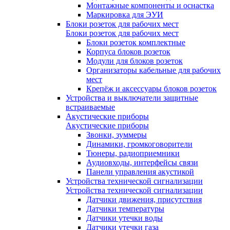
Монтажные компоненты и оснастка
Маркировка для ЭУИ
Блоки розеток для рабочих мест
Блоки розеток для рабочих мест
Блоки розеток комплектные
Корпуса блоков розеток
Модули для блоков розеток
Организаторы кабельные для рабочих
мест
Крепёж и аксессуары блоков розеток
Устройства и выключатели защитные
встраиваемые
Акустические приборы
Акустические приборы
Звонки, зуммеры
Динамики, громкоговорители
Тюнеры, радиоприемники
Аудиовходы, интерфейсы связи
Панели управления акустикой
Устройства технической сигнализации
Устройства технической сигнализации
Датчики движения, присутствия
Датчики температуры
Датчики утечки воды
Датчики утечки газа