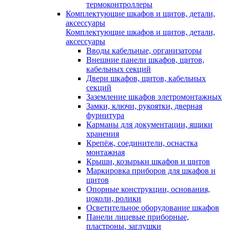
термоконтроллеры
Комплектующие шкафов и щитов, детали,
аксессуары
Комплектующие шкафов и щитов, детали,
аксессуары
Вводы кабельные, организаторы
Внешние панели шкафов, щитов,
кабельных секций
Двери шкафов, щитов, кабельных
секций
Заземление шкафов элетромонтажных
Замки, ключи, рукоятки, дверная
фурнитура
Карманы для документации, ящики
хранения
Крепёж, соединители, оснастка
монтажная
Крыши, козырьки шкафов и щитов
Маркировка приборов для шкафов и
щитов
Опорные конструкции, основания,
цоколи, ролики
Осветительное оборудование шкафов
Панели лицевые приборные,
пластроны, заглушки