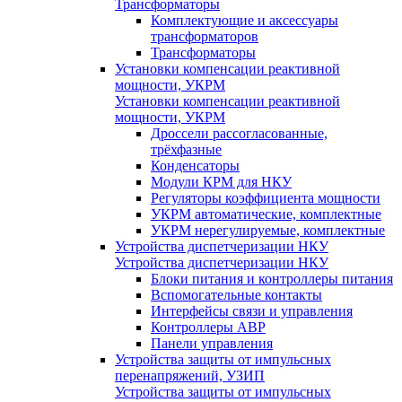
Трансформаторы
Комплектующие и аксессуары
трансформаторов
Трансформаторы
Установки компенсации реактивной
мощности, УКРМ
Установки компенсации реактивной
мощности, УКРМ
Дроссели рассогласованные,
трёхфазные
Конденсаторы
Модули КРМ для НКУ
Регуляторы коэффициента мощности
УКРМ автоматические, комплектные
УКРМ нерегулируемые, комплектные
Устройства диспетчеризации НКУ
Устройства диспетчеризации НКУ
Блоки питания и контроллеры питания
Вспомогательные контакты
Интерфейсы связи и управления
Контроллеры АВР
Панели управления
Устройства защиты от импульсных
перенапряжений, УЗИП
Устройства защиты от импульсных