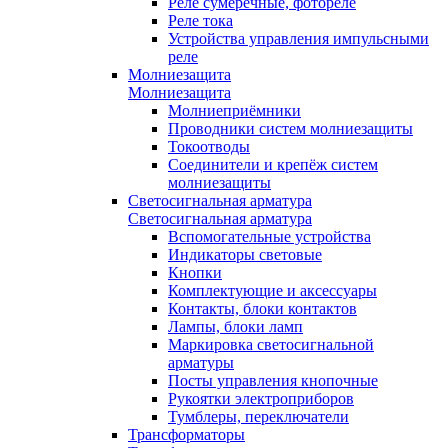
Реле сумеречные, фотореле
Реле тока
Устройства управления импульсными
реле
Молниезащита
Молниезащита
Молниеприёмники
Проводники систем молниезащиты
Токоотводы
Соединители и крепёж систем
молниезащиты
Светосигнальная арматура
Светосигнальная арматура
Вспомогательные устройства
Индикаторы световые
Кнопки
Комплектующие и аксессуары
Контакты, блоки контактов
Лампы, блоки ламп
Маркировка светосигнальной
арматуры
Посты управления кнопочные
Рукоятки электроприборов
Тумблеры, переключатели
Трансформаторы