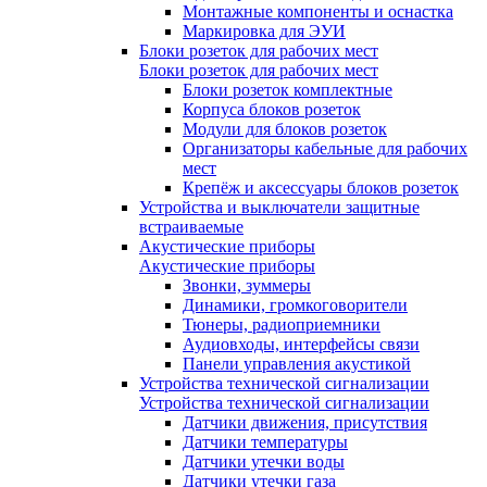
Монтажные компоненты и оснастка
Маркировка для ЭУИ
Блоки розеток для рабочих мест
Блоки розеток для рабочих мест
Блоки розеток комплектные
Корпуса блоков розеток
Модули для блоков розеток
Организаторы кабельные для рабочих
мест
Крепёж и аксессуары блоков розеток
Устройства и выключатели защитные
встраиваемые
Акустические приборы
Акустические приборы
Звонки, зуммеры
Динамики, громкоговорители
Тюнеры, радиоприемники
Аудиовходы, интерфейсы связи
Панели управления акустикой
Устройства технической сигнализации
Устройства технической сигнализации
Датчики движения, присутствия
Датчики температуры
Датчики утечки воды
Датчики утечки газа