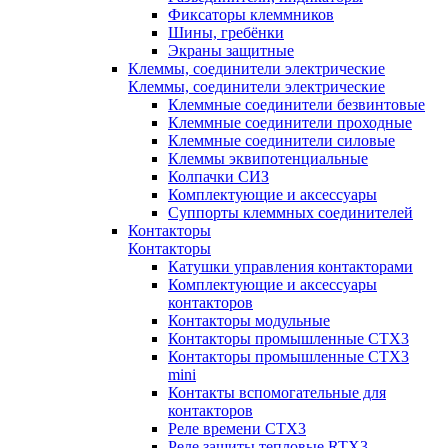
Фиксаторы клеммников
Шины, гребёнки
Экраны защитные
Клеммы, соединители электрические
Клеммы, соединители электрические
Клеммные соединители безвинтовые
Клеммные соединители проходные
Клеммные соединители силовые
Клеммы эквипотенциальные
Колпачки СИЗ
Комплектующие и аксессуары
Суппорты клеммных соединителей
Контакторы
Контакторы
Катушки управления контакторами
Комплектующие и аксессуары
контакторов
Контакторы модульные
Контакторы промышленные CTX3
Контакторы промышленные CTX3
mini
Контакты вспомогательные для
контакторов
Реле времени CTX3
Реле защиты тепловые RTX3