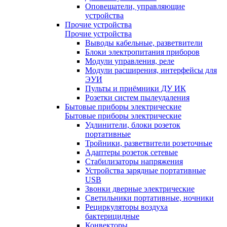
Оповещатели, управляющие
устройства
Прочие устройства
Прочие устройства
Выводы кабельные, разветвители
Блоки электропитания приборов
Модули управления, реле
Модули расширения, интерфейсы для
ЭУИ
Пульты и приёмники ДУ ИК
Розетки систем пылеудаления
Бытовые приборы электрические
Бытовые приборы электрические
Удлинители, блоки розеток
портативные
Тройники, разветвители розеточные
Адаптеры розеток сетевые
Стабилизаторы напряжения
Устройства зарядные портативные
USB
Звонки дверные электрические
Светильники портативные, ночники
Рециркуляторы воздуха
бактерицидные
Конвекторы