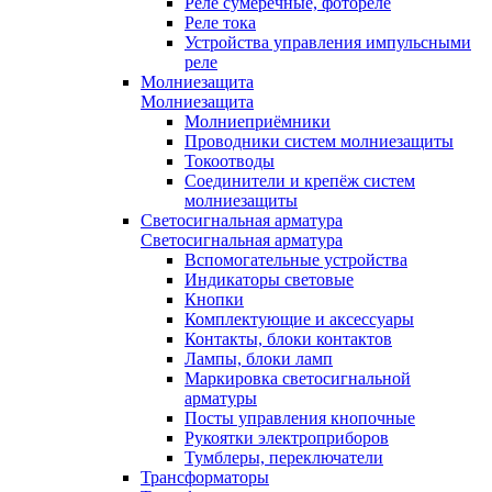
Реле сумеречные, фотореле
Реле тока
Устройства управления импульсными
реле
Молниезащита
Молниезащита
Молниеприёмники
Проводники систем молниезащиты
Токоотводы
Соединители и крепёж систем
молниезащиты
Светосигнальная арматура
Светосигнальная арматура
Вспомогательные устройства
Индикаторы световые
Кнопки
Комплектующие и аксессуары
Контакты, блоки контактов
Лампы, блоки ламп
Маркировка светосигнальной
арматуры
Посты управления кнопочные
Рукоятки электроприборов
Тумблеры, переключатели
Трансформаторы