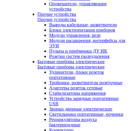
Оповещатели, управляющие
устройства
Прочие устройства
Прочие устройства
Выводы кабельные, разветвители
Блоки электропитания приборов
Модули управления, реле
Модули расширения, интерфейсы для
ЭУИ
Пульты и приёмники ДУ ИК
Розетки систем пылеудаления
Бытовые приборы электрические
Бытовые приборы электрические
Удлинители, блоки розеток
портативные
Тройники, разветвители розеточные
Адаптеры розеток сетевые
Стабилизаторы напряжения
Устройства зарядные портативные
USB
Звонки дверные электрические
Светильники портативные, ночники
Рециркуляторы воздуха
бактерицидные
Конвекторы