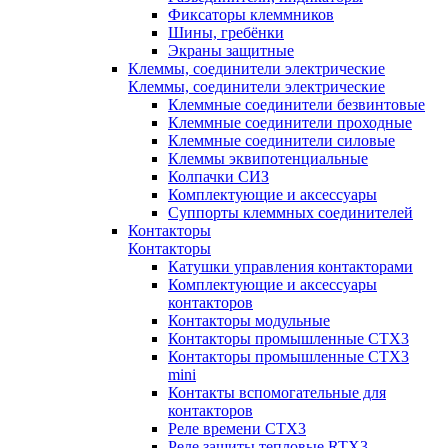
Фиксаторы клеммников
Шины, гребёнки
Экраны защитные
Клеммы, соединители электрические
Клеммы, соединители электрические
Клеммные соединители безвинтовые
Клеммные соединители проходные
Клеммные соединители силовые
Клеммы эквипотенциальные
Колпачки СИЗ
Комплектующие и аксессуары
Суппорты клеммных соединителей
Контакторы
Контакторы
Катушки управления контакторами
Комплектующие и аксессуары
контакторов
Контакторы модульные
Контакторы промышленные CTX3
Контакторы промышленные CTX3
mini
Контакты вспомогательные для
контакторов
Реле времени CTX3
Реле защиты тепловые RTX3