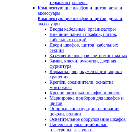
термоконтроллеры
Комплектующие шкафов и щитов, детали,
аксессуары
Комплектующие шкафов и щитов, детали,
аксессуары
Вводы кабельные, организаторы
Внешние панели шкафов, щитов,
кабельных секций
Двери шкафов, щитов, кабельных
секций
Заземление шкафов элетромонтажных
Замки, ключи, рукоятки, дверная
фурнитура
Карманы для документации, ящики
хранения
Крепёж, соединители, оснастка
монтажная
Крыши, козырьки шкафов и щитов
Маркировка приборов для шкафов и
щитов
Опорные конструкции, основания,
цоколи, ролики
Осветительное оборудование шкафов
Панели лицевые приборные,
пластроны, заглушки