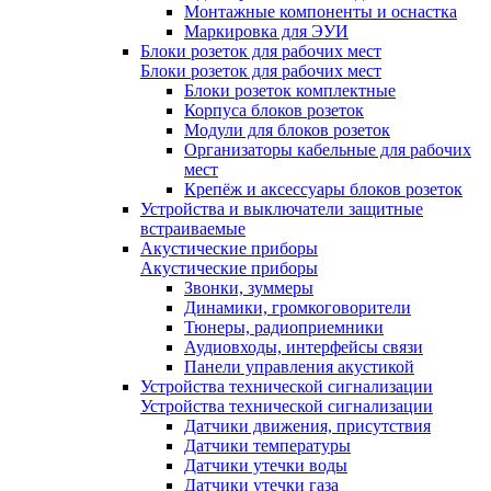
Монтажные компоненты и оснастка
Маркировка для ЭУИ
Блоки розеток для рабочих мест
Блоки розеток для рабочих мест
Блоки розеток комплектные
Корпуса блоков розеток
Модули для блоков розеток
Организаторы кабельные для рабочих
мест
Крепёж и аксессуары блоков розеток
Устройства и выключатели защитные
встраиваемые
Акустические приборы
Акустические приборы
Звонки, зуммеры
Динамики, громкоговорители
Тюнеры, радиоприемники
Аудиовходы, интерфейсы связи
Панели управления акустикой
Устройства технической сигнализации
Устройства технической сигнализации
Датчики движения, присутствия
Датчики температуры
Датчики утечки воды
Датчики утечки газа