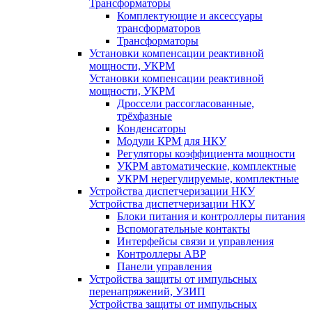
Трансформаторы
Комплектующие и аксессуары
трансформаторов
Трансформаторы
Установки компенсации реактивной
мощности, УКРМ
Установки компенсации реактивной
мощности, УКРМ
Дроссели рассогласованные,
трёхфазные
Конденсаторы
Модули КРМ для НКУ
Регуляторы коэффициента мощности
УКРМ автоматические, комплектные
УКРМ нерегулируемые, комплектные
Устройства диспетчеризации НКУ
Устройства диспетчеризации НКУ
Блоки питания и контроллеры питания
Вспомогательные контакты
Интерфейсы связи и управления
Контроллеры АВР
Панели управления
Устройства защиты от импульсных
перенапряжений, УЗИП
Устройства защиты от импульсных