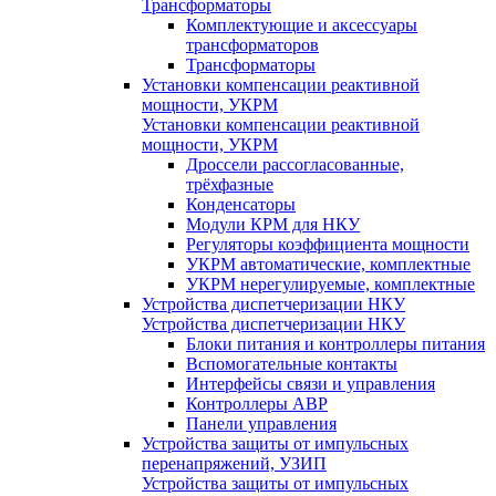
Трансформаторы
Комплектующие и аксессуары
трансформаторов
Трансформаторы
Установки компенсации реактивной
мощности, УКРМ
Установки компенсации реактивной
мощности, УКРМ
Дроссели рассогласованные,
трёхфазные
Конденсаторы
Модули КРМ для НКУ
Регуляторы коэффициента мощности
УКРМ автоматические, комплектные
УКРМ нерегулируемые, комплектные
Устройства диспетчеризации НКУ
Устройства диспетчеризации НКУ
Блоки питания и контроллеры питания
Вспомогательные контакты
Интерфейсы связи и управления
Контроллеры АВР
Панели управления
Устройства защиты от импульсных
перенапряжений, УЗИП
Устройства защиты от импульсных