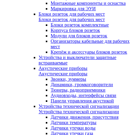
Монтажные компоненты и оснастка
Маркировка для ЭУИ
Блоки розеток для рабочих мест
Блоки розеток для рабочих мест
Блоки розеток комплектные
Корпуса блоков розеток
Модули для блоков розеток
Организаторы кабельные для рабочих
мест
Крепёж и аксессуары блоков розеток
Устройства и выключатели защитные
встраиваемые
Акустические приборы
Акустические приборы
Звонки, зуммеры
Динамики, громкоговорители
Тюнеры, радиоприемники
Аудиовходы, интерфейсы связи
Панели управления акустикой
Устройства технической сигнализации
Устройства технической сигнализации
Датчики движения, присутствия
Датчики температуры
Датчики утечки воды
Датчики утечки газа