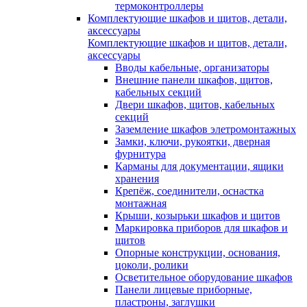
термоконтроллеры
Комплектующие шкафов и щитов, детали,
аксессуары
Комплектующие шкафов и щитов, детали,
аксессуары
Вводы кабельные, организаторы
Внешние панели шкафов, щитов,
кабельных секций
Двери шкафов, щитов, кабельных
секций
Заземление шкафов элетромонтажных
Замки, ключи, рукоятки, дверная
фурнитура
Карманы для документации, ящики
хранения
Крепёж, соединители, оснастка
монтажная
Крыши, козырьки шкафов и щитов
Маркировка приборов для шкафов и
щитов
Опорные конструкции, основания,
цоколи, ролики
Осветительное оборудование шкафов
Панели лицевые приборные,
пластроны, заглушки