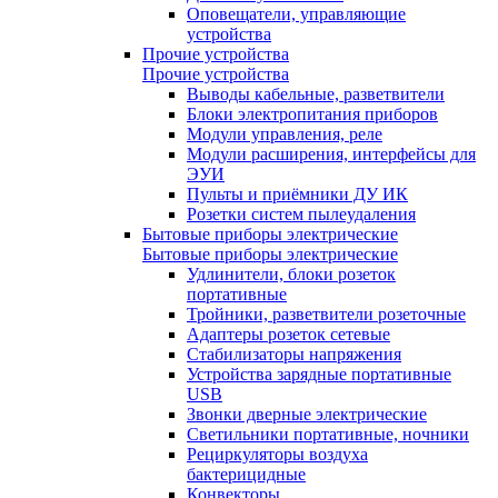
Оповещатели, управляющие
устройства
Прочие устройства
Прочие устройства
Выводы кабельные, разветвители
Блоки электропитания приборов
Модули управления, реле
Модули расширения, интерфейсы для
ЭУИ
Пульты и приёмники ДУ ИК
Розетки систем пылеудаления
Бытовые приборы электрические
Бытовые приборы электрические
Удлинители, блоки розеток
портативные
Тройники, разветвители розеточные
Адаптеры розеток сетевые
Стабилизаторы напряжения
Устройства зарядные портативные
USB
Звонки дверные электрические
Светильники портативные, ночники
Рециркуляторы воздуха
бактерицидные
Конвекторы