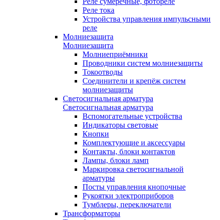
Реле сумеречные, фотореле
Реле тока
Устройства управления импульсными
реле
Молниезащита
Молниезащита
Молниеприёмники
Проводники систем молниезащиты
Токоотводы
Соединители и крепёж систем
молниезащиты
Светосигнальная арматура
Светосигнальная арматура
Вспомогательные устройства
Индикаторы световые
Кнопки
Комплектующие и аксессуары
Контакты, блоки контактов
Лампы, блоки ламп
Маркировка светосигнальной
арматуры
Посты управления кнопочные
Рукоятки электроприборов
Тумблеры, переключатели
Трансформаторы