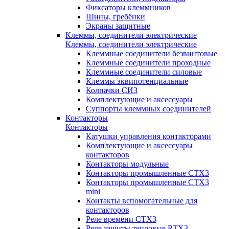
Фиксаторы клеммников
Шины, гребёнки
Экраны защитные
Клеммы, соединители электрические
Клеммы, соединители электрические
Клеммные соединители безвинтовые
Клеммные соединители проходные
Клеммные соединители силовые
Клеммы эквипотенциальные
Колпачки СИЗ
Комплектующие и аксессуары
Суппорты клеммных соединителей
Контакторы
Контакторы
Катушки управления контакторами
Комплектующие и аксессуары
контакторов
Контакторы модульные
Контакторы промышленные CTX3
Контакторы промышленные CTX3
mini
Контакты вспомогательные для
контакторов
Реле времени CTX3
Реле защиты тепловые RTX3