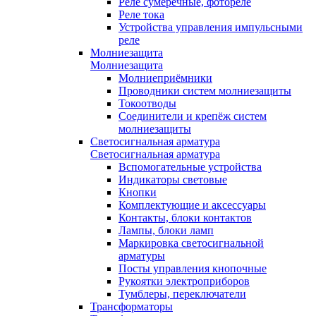
Реле сумеречные, фотореле
Реле тока
Устройства управления импульсными
реле
Молниезащита
Молниезащита
Молниеприёмники
Проводники систем молниезащиты
Токоотводы
Соединители и крепёж систем
молниезащиты
Светосигнальная арматура
Светосигнальная арматура
Вспомогательные устройства
Индикаторы световые
Кнопки
Комплектующие и аксессуары
Контакты, блоки контактов
Лампы, блоки ламп
Маркировка светосигнальной
арматуры
Посты управления кнопочные
Рукоятки электроприборов
Тумблеры, переключатели
Трансформаторы