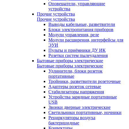
Оповещатели, управляющие
устройства
Прочие устройства
Прочие устройства
Выводы кабельные, разветвители
Блоки электропитания приборов
Модули управления, реле
Модули расширения, интерфейсы для
ЭУИ
Пульты и приёмники ДУ ИК
Розетки систем пылеудаления
Бытовые приборы электрические
Бытовые приборы электрические
Удлинители, блоки розеток
портативные
Тройники, разветвители розеточные
Адаптеры розеток сетевые
Стабилизаторы напряжения
Устройства зарядные портативные
USB
Звонки дверные электрические
Светильники портативные, ночники
Рециркуляторы воздуха
бактерицидные
Конвекторы