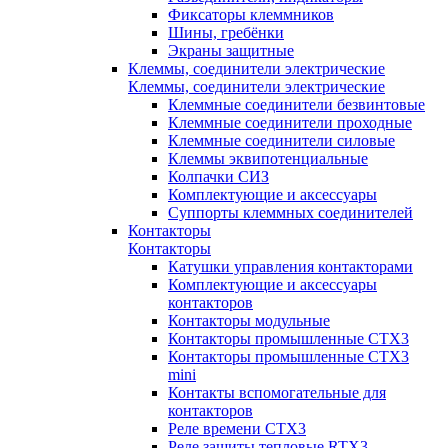
Фиксаторы клеммников
Шины, гребёнки
Экраны защитные
Клеммы, соединители электрические
Клеммы, соединители электрические
Клеммные соединители безвинтовые
Клеммные соединители проходные
Клеммные соединители силовые
Клеммы эквипотенциальные
Колпачки СИЗ
Комплектующие и аксессуары
Суппорты клеммных соединителей
Контакторы
Контакторы
Катушки управления контакторами
Комплектующие и аксессуары
контакторов
Контакторы модульные
Контакторы промышленные CTX3
Контакторы промышленные CTX3
mini
Контакты вспомогательные для
контакторов
Реле времени CTX3
Реле защиты тепловые RTX3