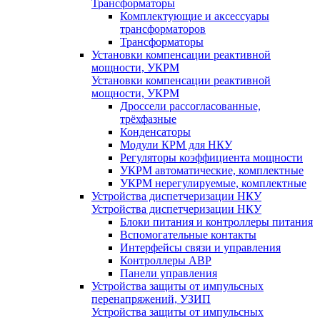
Трансформаторы
Комплектующие и аксессуары
трансформаторов
Трансформаторы
Установки компенсации реактивной
мощности, УКРМ
Установки компенсации реактивной
мощности, УКРМ
Дроссели рассогласованные,
трёхфазные
Конденсаторы
Модули КРМ для НКУ
Регуляторы коэффициента мощности
УКРМ автоматические, комплектные
УКРМ нерегулируемые, комплектные
Устройства диспетчеризации НКУ
Устройства диспетчеризации НКУ
Блоки питания и контроллеры питания
Вспомогательные контакты
Интерфейсы связи и управления
Контроллеры АВР
Панели управления
Устройства защиты от импульсных
перенапряжений, УЗИП
Устройства защиты от импульсных