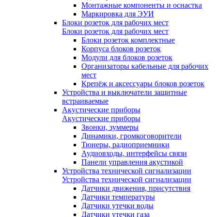
Монтажные компоненты и оснастка
Маркировка для ЭУИ
Блоки розеток для рабочих мест
Блоки розеток для рабочих мест
Блоки розеток комплектные
Корпуса блоков розеток
Модули для блоков розеток
Организаторы кабельные для рабочих
мест
Крепёж и аксессуары блоков розеток
Устройства и выключатели защитные
встраиваемые
Акустические приборы
Акустические приборы
Звонки, зуммеры
Динамики, громкоговорители
Тюнеры, радиоприемники
Аудиовходы, интерфейсы связи
Панели управления акустикой
Устройства технической сигнализации
Устройства технической сигнализации
Датчики движения, присутствия
Датчики температуры
Датчики утечки воды
Датчики утечки газа