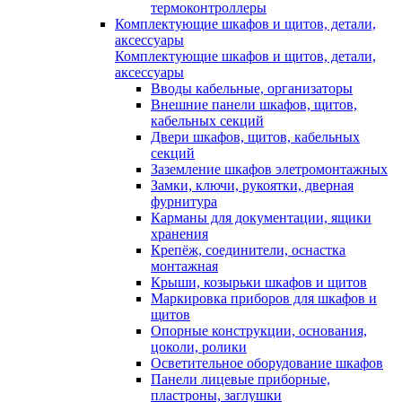
термоконтроллеры
Комплектующие шкафов и щитов, детали,
аксессуары
Комплектующие шкафов и щитов, детали,
аксессуары
Вводы кабельные, организаторы
Внешние панели шкафов, щитов,
кабельных секций
Двери шкафов, щитов, кабельных
секций
Заземление шкафов элетромонтажных
Замки, ключи, рукоятки, дверная
фурнитура
Карманы для документации, ящики
хранения
Крепёж, соединители, оснастка
монтажная
Крыши, козырьки шкафов и щитов
Маркировка приборов для шкафов и
щитов
Опорные конструкции, основания,
цоколи, ролики
Осветительное оборудование шкафов
Панели лицевые приборные,
пластроны, заглушки