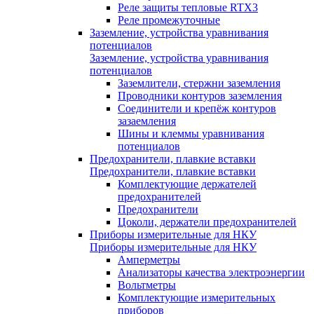
Реле защиты тепловые RTX3
Реле промежуточные
Заземление, устройства уравнивания
потенциалов
Заземление, устройства уравнивания
потенциалов
Заземлители, стержни заземления
Проводники контуров заземления
Соединители и крепёж контуров
зазаемления
Шины и клеммы уравнивания
потенциалов
Предохранители, плавкие вставки
Предохранители, плавкие вставки
Комплектующие держателей
предохранителей
Предохранители
Цоколи, держатели предохранителей
Приборы измерительные для НКУ
Приборы измерительные для НКУ
Амперметры
Анализаторы качества электроэнергии
Вольтметры
Комплектующие измерительных
приборов