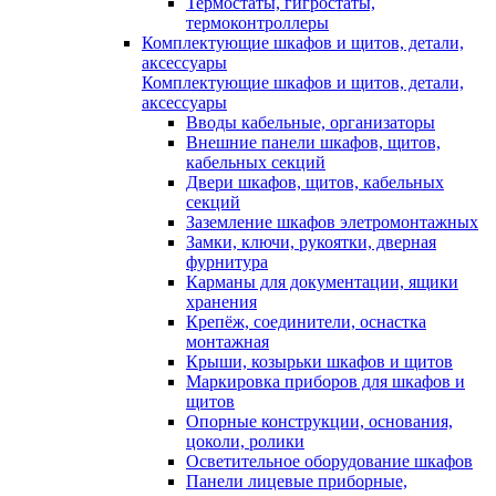
Термостаты, гигростаты,
термоконтроллеры
Комплектующие шкафов и щитов, детали,
аксессуары
Комплектующие шкафов и щитов, детали,
аксессуары
Вводы кабельные, организаторы
Внешние панели шкафов, щитов,
кабельных секций
Двери шкафов, щитов, кабельных
секций
Заземление шкафов элетромонтажных
Замки, ключи, рукоятки, дверная
фурнитура
Карманы для документации, ящики
хранения
Крепёж, соединители, оснастка
монтажная
Крыши, козырьки шкафов и щитов
Маркировка приборов для шкафов и
щитов
Опорные конструкции, основания,
цоколи, ролики
Осветительное оборудование шкафов
Панели лицевые приборные,