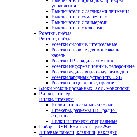
Выключатели приводов, приборы
управления
Выключатели с датчиками движения
Выключатели сумеречные
Выключатели с таймерами
Выключатели с ключами
Розетки, гнёзда
Розетки, гнёзда
Розетки силовые, штепсельные
Розетки силовые для монтажа на
кабель
Розетки ТВ - радио - спутник
Розетки информационные, телефонные
Розетки аудио - видео - мультимедиа
Розетки зарядных устройств USB
Розетки специальные, прочие
Блоки комбинированных ЭУИ, моноблоки
Вилки, штекеры
Вилки, штекеры
Вилки штепсельные силовые
Штекеры, разъёмы ТВ - радио -
спутник
Вилки и штекеры специальные
Наборы ЭУИ. Комплекты разъёмов
Лицевые панели, клавиши, накладки