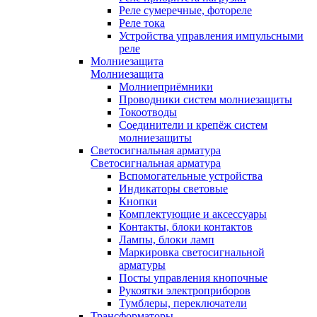
Реле сумеречные, фотореле
Реле тока
Устройства управления импульсными
реле
Молниезащита
Молниезащита
Молниеприёмники
Проводники систем молниезащиты
Токоотводы
Соединители и крепёж систем
молниезащиты
Светосигнальная арматура
Светосигнальная арматура
Вспомогательные устройства
Индикаторы световые
Кнопки
Комплектующие и аксессуары
Контакты, блоки контактов
Лампы, блоки ламп
Маркировка светосигнальной
арматуры
Посты управления кнопочные
Рукоятки электроприборов
Тумблеры, переключатели
Трансформаторы