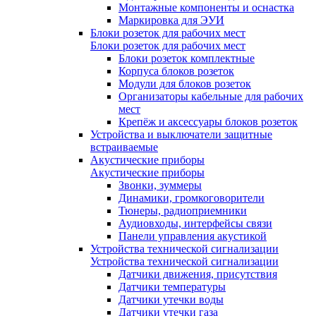
Монтажные компоненты и оснастка
Маркировка для ЭУИ
Блоки розеток для рабочих мест
Блоки розеток для рабочих мест
Блоки розеток комплектные
Корпуса блоков розеток
Модули для блоков розеток
Организаторы кабельные для рабочих
мест
Крепёж и аксессуары блоков розеток
Устройства и выключатели защитные
встраиваемые
Акустические приборы
Акустические приборы
Звонки, зуммеры
Динамики, громкоговорители
Тюнеры, радиоприемники
Аудиовходы, интерфейсы связи
Панели управления акустикой
Устройства технической сигнализации
Устройства технической сигнализации
Датчики движения, присутствия
Датчики температуры
Датчики утечки воды
Датчики утечки газа