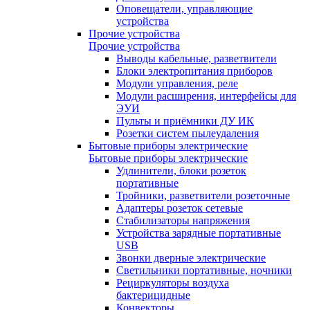
Оповещатели, управляющие
устройства
Прочие устройства
Прочие устройства
Выводы кабельные, разветвители
Блоки электропитания приборов
Модули управления, реле
Модули расширения, интерфейсы для
ЭУИ
Пульты и приёмники ДУ ИК
Розетки систем пылеудаления
Бытовые приборы электрические
Бытовые приборы электрические
Удлинители, блоки розеток
портативные
Тройники, разветвители розеточные
Адаптеры розеток сетевые
Стабилизаторы напряжения
Устройства зарядные портативные
USB
Звонки дверные электрические
Светильники портативные, ночники
Рециркуляторы воздуха
бактерицидные
Конвекторы