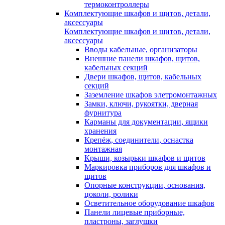
термоконтроллеры
Комплектующие шкафов и щитов, детали,
аксессуары
Комплектующие шкафов и щитов, детали,
аксессуары
Вводы кабельные, организаторы
Внешние панели шкафов, щитов,
кабельных секций
Двери шкафов, щитов, кабельных
секций
Заземление шкафов элетромонтажных
Замки, ключи, рукоятки, дверная
фурнитура
Карманы для документации, ящики
хранения
Крепёж, соединители, оснастка
монтажная
Крыши, козырьки шкафов и щитов
Маркировка приборов для шкафов и
щитов
Опорные конструкции, основания,
цоколи, ролики
Осветительное оборудование шкафов
Панели лицевые приборные,
пластроны, заглушки