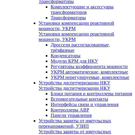
Трансформаторы
Комплектующие и аксессуары
трансформаторов
Трансформаторы
Установки компенсации реактивной
мощности, УКРМ
Установки компенсации реактивной
мощности, УКРМ
Дроссели рассогласованные,
трёхфазные
Конденсаторы
Модули КРМ для НКУ
Регуляторы коэффициента мощности
УКРМ автоматические, комплектные
УКРМ нерегулируемые, комплектные
Устройства диспетчеризации НКУ
Устройства диспетчеризации НКУ
Блоки питания и контроллеры питания
Вспомогательные контакты
Интерфейсы связи и управления
Контроллеры АВР
Панели управления
Устройства защиты от импульсных
перенапряжений, УЗИП
Устройства защиты от импульсных