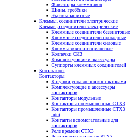
Фиксаторы клеммников
Шины, гребёнки
Экраны защитные
Клеммы, соединители электрические
Клеммы, соединители электрические
Клеммные соединители безвинтовые
Клеммные соединители проходные
Клеммные соединители силовые
Клеммы эквипотенциальные
Колпачки СИЗ
Комплектующие и аксессуары
Суппорты клеммных соединителей
Контакторы
Контакторы
Катушки управления контакторами
Комплектующие и аксессуары
контакторов
Контакторы модульные
Контакторы промышленные CTX3
Контакторы промышленные CTX3
mini
Контакты вспомогательные для
контакторов
Реле времени CTX3
Реле защиты тепловые RTX3