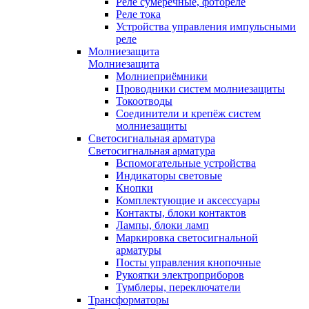
Реле сумеречные, фотореле
Реле тока
Устройства управления импульсными
реле
Молниезащита
Молниезащита
Молниеприёмники
Проводники систем молниезащиты
Токоотводы
Соединители и крепёж систем
молниезащиты
Светосигнальная арматура
Светосигнальная арматура
Вспомогательные устройства
Индикаторы световые
Кнопки
Комплектующие и аксессуары
Контакты, блоки контактов
Лампы, блоки ламп
Маркировка светосигнальной
арматуры
Посты управления кнопочные
Рукоятки электроприборов
Тумблеры, переключатели
Трансформаторы