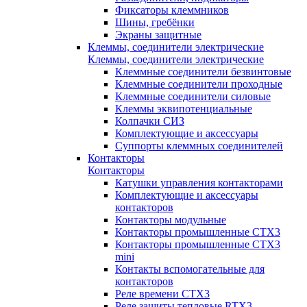
Фиксаторы клеммников
Шины, гребёнки
Экраны защитные
Клеммы, соединители электрические
Клеммы, соединители электрические
Клеммные соединители безвинтовые
Клеммные соединители проходные
Клеммные соединители силовые
Клеммы эквипотенциальные
Колпачки СИЗ
Комплектующие и аксессуары
Суппорты клеммных соединителей
Контакторы
Контакторы
Катушки управления контакторами
Комплектующие и аксессуары
контакторов
Контакторы модульные
Контакторы промышленные CTX3
Контакторы промышленные CTX3
mini
Контакты вспомогательные для
контакторов
Реле времени CTX3
Реле защиты тепловые RTX3