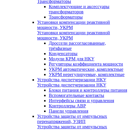
Трансформаторы
Комплектующие и аксессуары
трансформаторов
Трансформаторы
Установки компенсации реактивной
мощности, УКРМ
Установки компенсации реактивной
мощности, УКРМ
Дроссели рассогласованные,
трёхфазные
Конденсаторы
Модули КРМ для НКУ
Регуляторы коэффициента мощности
УКРМ автоматические, комплектные
УКРМ нерегулируемые, комплектные
Устройства диспетчеризации НКУ
Устройства диспетчеризации НКУ
Блоки питания и контроллеры питания
Вспомогательные контакты
Интерфейсы связи и управления
Контроллеры АВР
Панели управления
Устройства защиты от импульсных
перенапряжений, УЗИП
Устройства защиты от импульсных