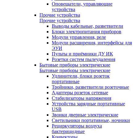
Оповещатели, управляющие
устройства
Прочие устройства
Прочие устройства
Выводы кабельные, разветвители
Блоки электропитания приборов
Модули управления, реле
Модули расширения, интерфейсы для
ЭУИ
Пульты и приёмники ДУ ИК
Розетки систем пылеудаления
Бытовые приборы электрические
Бытовые приборы электрические
Удлинители, блоки розеток
портативные
Тройники, разветвители розеточные
Адаптеры розеток сетевые
Стабилизаторы напряжения
Устройства зарядные портативные
USB
Звонки дверные электрические
Светильники портативные, ночники
Рециркуляторы воздуха
бактерицидные
Конвекторы