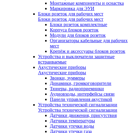
Монтажные компоненты и оснастка
Маркировка для ЭУИ
Блоки розеток для рабочих мест
Блоки розеток для рабочих мест
Блоки розеток комплектные
Корпуса блоков розеток
Модули для блоков розеток
Организаторы кабельные для рабочих
мест
Крепёж и аксессуары блоков розеток
Устройства и выключатели защитные
встраиваемые
Акустические приборы
Акустические приборы
Звонки, зуммеры
Динамики, громкоговорители
Тюнеры, радиоприемники
Аудиовходы, интерфейсы связи
Панели управления акустикой
Устройства технической сигнализации
Устройства технической сигнализации
Датчики движения, присутствия
Датчики температуры
Датчики утечки воды
Датчики утечки газа