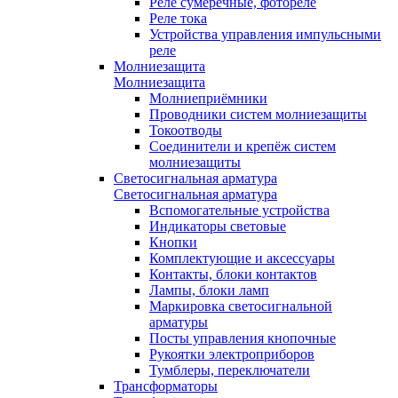
Реле сумеречные, фотореле
Реле тока
Устройства управления импульсными
реле
Молниезащита
Молниезащита
Молниеприёмники
Проводники систем молниезащиты
Токоотводы
Соединители и крепёж систем
молниезащиты
Светосигнальная арматура
Светосигнальная арматура
Вспомогательные устройства
Индикаторы световые
Кнопки
Комплектующие и аксессуары
Контакты, блоки контактов
Лампы, блоки ламп
Маркировка светосигнальной
арматуры
Посты управления кнопочные
Рукоятки электроприборов
Тумблеры, переключатели
Трансформаторы