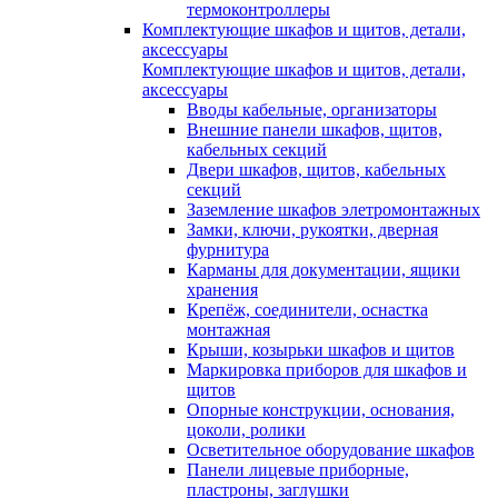
термоконтроллеры
Комплектующие шкафов и щитов, детали,
аксессуары
Комплектующие шкафов и щитов, детали,
аксессуары
Вводы кабельные, организаторы
Внешние панели шкафов, щитов,
кабельных секций
Двери шкафов, щитов, кабельных
секций
Заземление шкафов элетромонтажных
Замки, ключи, рукоятки, дверная
фурнитура
Карманы для документации, ящики
хранения
Крепёж, соединители, оснастка
монтажная
Крыши, козырьки шкафов и щитов
Маркировка приборов для шкафов и
щитов
Опорные конструкции, основания,
цоколи, ролики
Осветительное оборудование шкафов
Панели лицевые приборные,
пластроны, заглушки