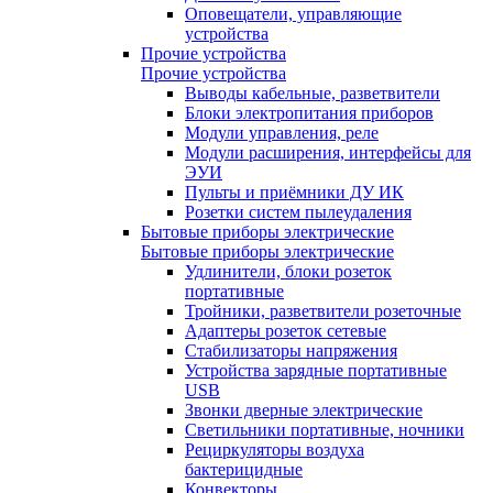
Оповещатели, управляющие
устройства
Прочие устройства
Прочие устройства
Выводы кабельные, разветвители
Блоки электропитания приборов
Модули управления, реле
Модули расширения, интерфейсы для
ЭУИ
Пульты и приёмники ДУ ИК
Розетки систем пылеудаления
Бытовые приборы электрические
Бытовые приборы электрические
Удлинители, блоки розеток
портативные
Тройники, разветвители розеточные
Адаптеры розеток сетевые
Стабилизаторы напряжения
Устройства зарядные портативные
USB
Звонки дверные электрические
Светильники портативные, ночники
Рециркуляторы воздуха
бактерицидные
Конвекторы