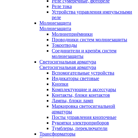
Реле сумеречные, фотореле
Реле тока
Устройства управления импульсными
реле
Молниезащита
Молниезащита
Молниеприёмники
Проводники систем молниезащиты
Токоотводы
Соединители и крепёж систем
молниезащиты
Светосигнальная арматура
Светосигнальная арматура
Вспомогательные устройства
Индикаторы световые
Кнопки
Комплектующие и аксессуары
Контакты, блоки контактов
Лампы, блоки ламп
Маркировка светосигнальной
арматуры
Посты управления кнопочные
Рукоятки электроприборов
Тумблеры, переключатели
Трансформаторы