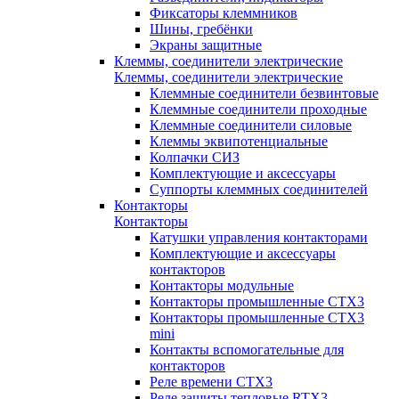
Фиксаторы клеммников
Шины, гребёнки
Экраны защитные
Клеммы, соединители электрические
Клеммы, соединители электрические
Клеммные соединители безвинтовые
Клеммные соединители проходные
Клеммные соединители силовые
Клеммы эквипотенциальные
Колпачки СИЗ
Комплектующие и аксессуары
Суппорты клеммных соединителей
Контакторы
Контакторы
Катушки управления контакторами
Комплектующие и аксессуары
контакторов
Контакторы модульные
Контакторы промышленные CTX3
Контакторы промышленные CTX3
mini
Контакты вспомогательные для
контакторов
Реле времени CTX3
Реле защиты тепловые RTX3