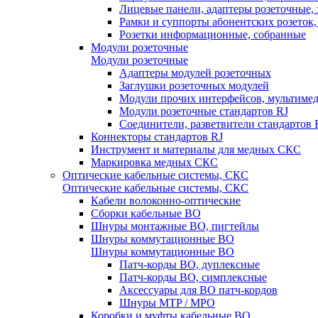
Лицевые панели, адаптеры розеточные,
Рамки и суппорты абонентских розеток
Розетки информационные, собранные
Модули розеточные
Модули розеточные
Адаптеры модулей розеточных
Заглушки розеточных модулей
Модули прочих интерфейсов, мультиме
Модули розеточные стандартов RJ
Соединители, разветвители стандартов 
Коннекторы стандартов RJ
Инструмент и материалы для медных СКС
Маркировка медных СКС
Оптические кабельные системы, СКС
Оптические кабельные системы, СКС
Кабели волоконно-оптические
Сборки кабельные ВО
Шнуры монтажные ВО, пигтейлы
Шнуры коммутационные ВО
Шнуры коммутационные ВО
Патч-корды ВО, дуплексные
Патч-корды ВО, симплексные
Аксессуары для ВО патч-кордов
Шнуры MTP / MPO
Коробки и муфты кабельные ВО