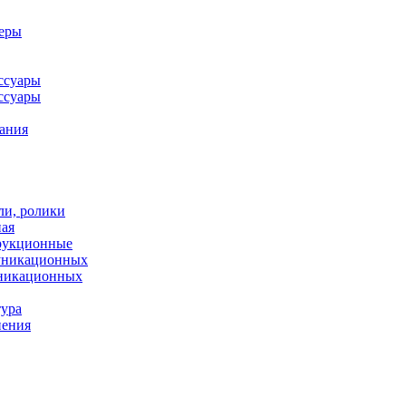
леры
ссуары
ссуары
ания
ли, ролики
ная
рукционные
муникационных
уникационных
тура
нения