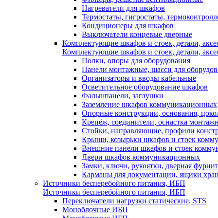
Нагреватели для шкафов
Термостаты, гигростаты, термоконтрол
Кондиционеры для шкафов
Выключатели концевые дверные
Комплектующие шкафов и стоек, детали, аксе
Комплектующие шкафов и стоек, детали, аксе
Полки, опоры для оборудования
Панели монтажные, шасси для оборудов
Организаторы и вводы кабельные
Осветительное оборудование шкафов
Фальшпанели, заглушки
Заземление шкафов коммуникационных
Опорные конструкции, основания, цоко
Крепёж, соединители, оснастка монтаж
Стойки, направляющие, профили конст
Крыши, козырьки шкафов и стоек ком
Внешние панели шкафов и стоек комм
Двери шкафов коммуникационных
Замки, ключи, рукоятки, дверная фурни
Карманы для документации, ящики хра
Источники бесперебойного питания, ИБП
Источники бесперебойного питания, ИБП
Переключатели нагрузки статические, STS
Моноблочные ИБП