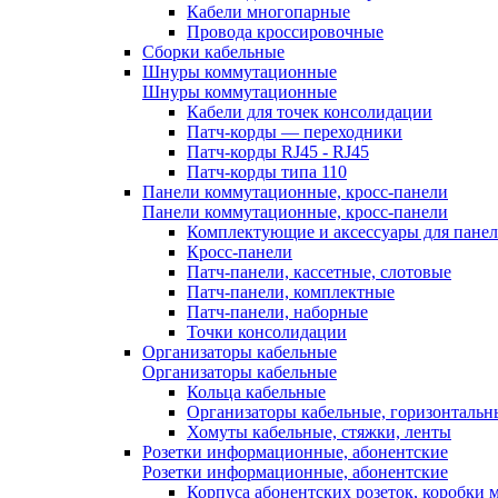
Кабели многопарные
Провода кроссировочные
Сборки кабельные
Шнуры коммутационные
Шнуры коммутационные
Кабели для точек консолидации
Патч-корды — переходники
Патч-корды RJ45 - RJ45
Патч-корды типа 110
Панели коммутационные, кросс-панели
Панели коммутационные, кросс-панели
Комплектующие и аксессуары для пане
Кросс-панели
Патч-панели, кассетные, слотовые
Патч-панели, комплектные
Патч-панели, наборные
Точки консолидации
Организаторы кабельные
Организаторы кабельные
Кольца кабельные
Организаторы кабельные, горизонтальн
Хомуты кабельные, стяжки, ленты
Розетки информационные, абонентские
Розетки информационные, абонентские
Корпуса абонентских розеток, коробки