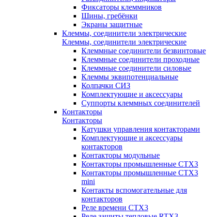
Фиксаторы клеммников
Шины, гребёнки
Экраны защитные
Клеммы, соединители электрические
Клеммы, соединители электрические
Клеммные соединители безвинтовые
Клеммные соединители проходные
Клеммные соединители силовые
Клеммы эквипотенциальные
Колпачки СИЗ
Комплектующие и аксессуары
Суппорты клеммных соединителей
Контакторы
Контакторы
Катушки управления контакторами
Комплектующие и аксессуары
контакторов
Контакторы модульные
Контакторы промышленные CTX3
Контакторы промышленные CTX3
mini
Контакты вспомогательные для
контакторов
Реле времени CTX3
Реле защиты тепловые RTX3