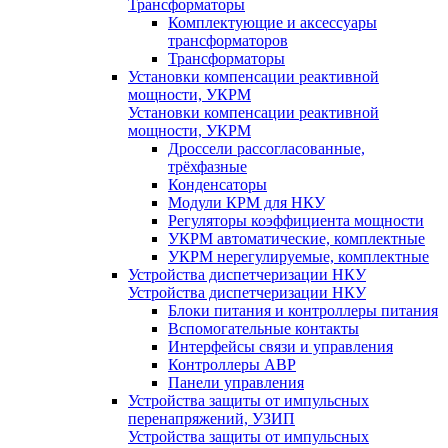
Трансформаторы
Комплектующие и аксессуары
трансформаторов
Трансформаторы
Установки компенсации реактивной
мощности, УКРМ
Установки компенсации реактивной
мощности, УКРМ
Дроссели рассогласованные,
трёхфазные
Конденсаторы
Модули КРМ для НКУ
Регуляторы коэффициента мощности
УКРМ автоматические, комплектные
УКРМ нерегулируемые, комплектные
Устройства диспетчеризации НКУ
Устройства диспетчеризации НКУ
Блоки питания и контроллеры питания
Вспомогательные контакты
Интерфейсы связи и управления
Контроллеры АВР
Панели управления
Устройства защиты от импульсных
перенапряжений, УЗИП
Устройства защиты от импульсных