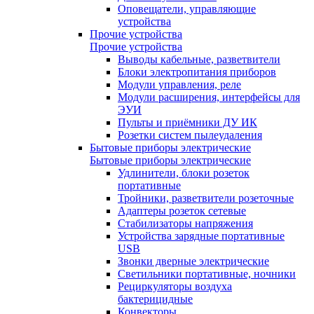
Оповещатели, управляющие
устройства
Прочие устройства
Прочие устройства
Выводы кабельные, разветвители
Блоки электропитания приборов
Модули управления, реле
Модули расширения, интерфейсы для
ЭУИ
Пульты и приёмники ДУ ИК
Розетки систем пылеудаления
Бытовые приборы электрические
Бытовые приборы электрические
Удлинители, блоки розеток
портативные
Тройники, разветвители розеточные
Адаптеры розеток сетевые
Стабилизаторы напряжения
Устройства зарядные портативные
USB
Звонки дверные электрические
Светильники портативные, ночники
Рециркуляторы воздуха
бактерицидные
Конвекторы