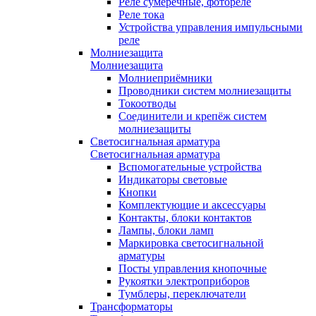
Реле сумеречные, фотореле
Реле тока
Устройства управления импульсными
реле
Молниезащита
Молниезащита
Молниеприёмники
Проводники систем молниезащиты
Токоотводы
Соединители и крепёж систем
молниезащиты
Светосигнальная арматура
Светосигнальная арматура
Вспомогательные устройства
Индикаторы световые
Кнопки
Комплектующие и аксессуары
Контакты, блоки контактов
Лампы, блоки ламп
Маркировка светосигнальной
арматуры
Посты управления кнопочные
Рукоятки электроприборов
Тумблеры, переключатели
Трансформаторы