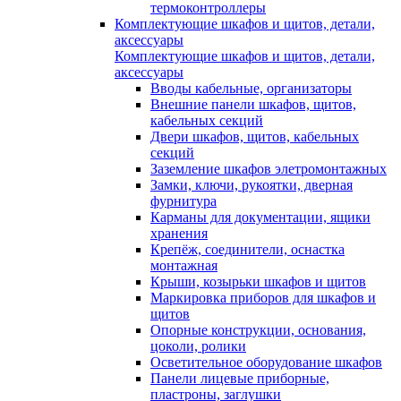
термоконтроллеры
Комплектующие шкафов и щитов, детали,
аксессуары
Комплектующие шкафов и щитов, детали,
аксессуары
Вводы кабельные, организаторы
Внешние панели шкафов, щитов,
кабельных секций
Двери шкафов, щитов, кабельных
секций
Заземление шкафов элетромонтажных
Замки, ключи, рукоятки, дверная
фурнитура
Карманы для документации, ящики
хранения
Крепёж, соединители, оснастка
монтажная
Крыши, козырьки шкафов и щитов
Маркировка приборов для шкафов и
щитов
Опорные конструкции, основания,
цоколи, ролики
Осветительное оборудование шкафов
Панели лицевые приборные,
пластроны, заглушки