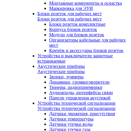
Монтажные компоненты и оснастка
Маркировка для ЭУИ
Блоки розеток для рабочих мест
Блоки розеток для рабочих мест
Блоки розеток комплектные
Корпуса блоков розеток
Модули для блоков розеток
Организаторы кабельные для рабочих
мест
Крепёж и аксессуары блоков розеток
Устройства и выключатели защитные
встраиваемые
Акустические приборы
Акустические приборы
Звонки, зуммеры
Динамики, громкоговорители
Тюнеры, радиоприемники
Аудиовходы, интерфейсы связи
Панели управления акустикой
Устройства технической сигнализации
Устройства технической сигнализации
Датчики движения, присутствия
Датчики температуры
Датчики утечки воды
Датчики утечки газа