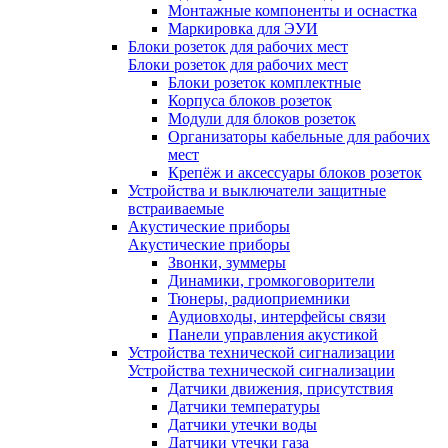
Монтажные компоненты и оснастка
Маркировка для ЭУИ
Блоки розеток для рабочих мест
Блоки розеток для рабочих мест
Блоки розеток комплектные
Корпуса блоков розеток
Модули для блоков розеток
Организаторы кабельные для рабочих
мест
Крепёж и аксессуары блоков розеток
Устройства и выключатели защитные
встраиваемые
Акустические приборы
Акустические приборы
Звонки, зуммеры
Динамики, громкоговорители
Тюнеры, радиоприемники
Аудиовходы, интерфейсы связи
Панели управления акустикой
Устройства технической сигнализации
Устройства технической сигнализации
Датчики движения, присутствия
Датчики температуры
Датчики утечки воды
Датчики утечки газа