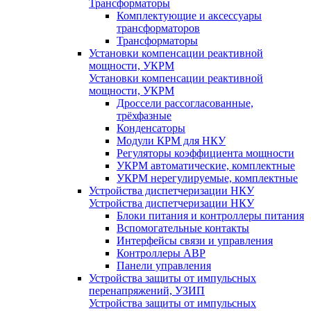
Трансформаторы
Комплектующие и аксессуары
трансформаторов
Трансформаторы
Установки компенсации реактивной
мощности, УКРМ
Установки компенсации реактивной
мощности, УКРМ
Дроссели рассогласованные,
трёхфазные
Конденсаторы
Модули КРМ для НКУ
Регуляторы коэффициента мощности
УКРМ автоматические, комплектные
УКРМ нерегулируемые, комплектные
Устройства диспетчеризации НКУ
Устройства диспетчеризации НКУ
Блоки питания и контроллеры питания
Вспомогательные контакты
Интерфейсы связи и управления
Контроллеры АВР
Панели управления
Устройства защиты от импульсных
перенапряжений, УЗИП
Устройства защиты от импульсных