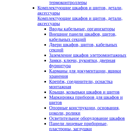
термоконтроллеры
Комплектующие шкафов и щитов, детали,
аксессуары
Комплектующие шкафов и щитов, детали,
аксессуары
Вводы кабельные, организаторы
Внешние панели шкафов, щитов,
кабельных секций
Двери шкафов, щитов, кабельных
секций
Заземление шкафов элетромонтажных
Замки, ключи, рукоятки, дверная
фурнитура
Карманы для документации, ящики
хранения
Крепёж, соединители, оснастка
монтажная
Крыши, козырьки шкафов и щитов
Маркировка приборов для шкафов и
щитов
Опорные конструкции, основания,
цоколи, ролики
Осветительное оборудование шкафов
Панели лицевые приборные,
пластроны, заглушки