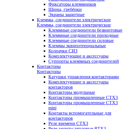
Фиксаторы клеммников
Шины, гребёнки
Экраны защитные
Клеммы, соединители электрические
Клеммы, соединители электрические
Клеммные соединители безвинтовые
Клеммные соединители проходные
Клеммные соединители силовые
Клеммы эквипотенциальные
Колпачки СИЗ
Комплектующие и аксессуары
Суппорты клеммных соединителей
Контакторы
Контакторы
Катушки управления контакторами
Комплектующие и аксессуары
контакторов
Контакторы модульные
Контакторы промышленные CTX3
Контакторы промышленные CTX3
mini
Контакты вспомогательные для
контакторов
Реле времени CTX3
Реле защиты тепловые RTX3