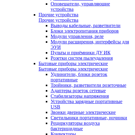
Оповещатели, управляющие
устройства
Прочие устройства
Прочие устройства
Выводы кабельные, разветвители
Блоки электропитания приборов
Модули управления, реле
Модули расширения, интерфейсы для
ЭУИ
Пульты и приёмники ДУ ИК
Розетки систем пылеудаления
Бытовые приборы электрические
Бытовые приборы электрические
Удлинители, блоки розеток
портативные
Тройники, разветвители розеточные
Адаптеры розеток сетевые
Стабилизаторы напряжения
Устройства зарядные портативные
USB
Звонки дверные электрические
Светильники портативные, ночники
Рециркуляторы воздуха
бактерицидные
Конвекторы