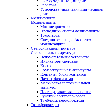
Реле сумеречные, фотореле
Реле тока
Устройства управления импульсными
реле
Молниезащита
Молниезащита
Молниеприёмники
Проводники систем молниезащиты
Токоотводы
Соединители и крепёж систем
молниезащиты
Светосигнальная арматура
Светосигнальная арматура
Вспомогательные устройства
Индикаторы световые
Кнопки
Комплектующие и аксессуары
Контакты, блоки контактов
Лампы, блоки ламп
Маркировка светосигнальной
арматуры
Посты управления кнопочные
Рукоятки электроприборов
Тумблеры, переключатели
Трансформаторы