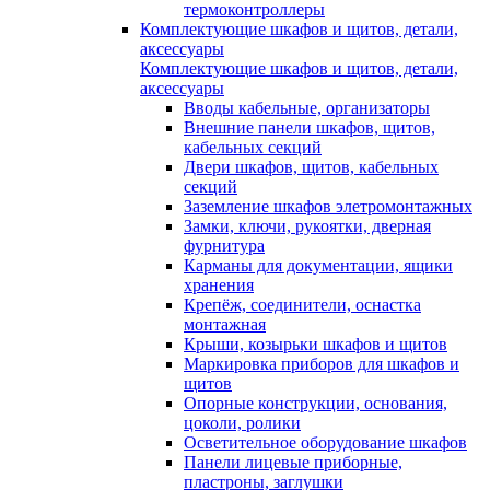
термоконтроллеры
Комплектующие шкафов и щитов, детали,
аксессуары
Комплектующие шкафов и щитов, детали,
аксессуары
Вводы кабельные, организаторы
Внешние панели шкафов, щитов,
кабельных секций
Двери шкафов, щитов, кабельных
секций
Заземление шкафов элетромонтажных
Замки, ключи, рукоятки, дверная
фурнитура
Карманы для документации, ящики
хранения
Крепёж, соединители, оснастка
монтажная
Крыши, козырьки шкафов и щитов
Маркировка приборов для шкафов и
щитов
Опорные конструкции, основания,
цоколи, ролики
Осветительное оборудование шкафов
Панели лицевые приборные,
пластроны, заглушки