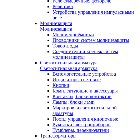
Реле сумеречные, фотореле
Реле тока
Устройства управления импульсными
реле
Молниезащита
Молниезащита
Молниеприёмники
Проводники систем молниезащиты
Токоотводы
Соединители и крепёж систем
молниезащиты
Светосигнальная арматура
Светосигнальная арматура
Вспомогательные устройства
Индикаторы световые
Кнопки
Комплектующие и аксессуары
Контакты, блоки контактов
Лампы, блоки ламп
Маркировка светосигнальной
арматуры
Посты управления кнопочные
Рукоятки электроприборов
Тумблеры, переключатели
Трансформаторы