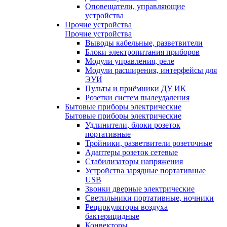
Оповещатели, управляющие
устройства
Прочие устройства
Прочие устройства
Выводы кабельные, разветвители
Блоки электропитания приборов
Модули управления, реле
Модули расширения, интерфейсы для
ЭУИ
Пульты и приёмники ДУ ИК
Розетки систем пылеудаления
Бытовые приборы электрические
Бытовые приборы электрические
Удлинители, блоки розеток
портативные
Тройники, разветвители розеточные
Адаптеры розеток сетевые
Стабилизаторы напряжения
Устройства зарядные портативные
USB
Звонки дверные электрические
Светильники портативные, ночники
Рециркуляторы воздуха
бактерицидные
Конвекторы