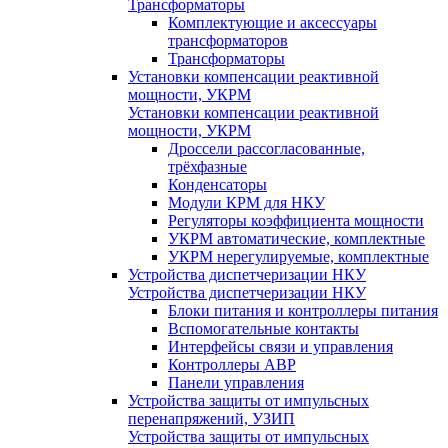
Трансформаторы
Комплектующие и аксессуары
трансформаторов
Трансформаторы
Установки компенсации реактивной
мощности, УКРМ
Установки компенсации реактивной
мощности, УКРМ
Дроссели рассогласованные,
трёхфазные
Конденсаторы
Модули КРМ для НКУ
Регуляторы коэффициента мощности
УКРМ автоматические, комплектные
УКРМ нерегулируемые, комплектные
Устройства диспетчеризации НКУ
Устройства диспетчеризации НКУ
Блоки питания и контроллеры питания
Вспомогательные контакты
Интерфейсы связи и управления
Контроллеры АВР
Панели управления
Устройства защиты от импульсных
перенапряжений, УЗИП
Устройства защиты от импульсных