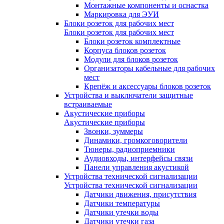
Монтажные компоненты и оснастка
Маркировка для ЭУИ
Блоки розеток для рабочих мест
Блоки розеток для рабочих мест
Блоки розеток комплектные
Корпуса блоков розеток
Модули для блоков розеток
Организаторы кабельные для рабочих
мест
Крепёж и аксессуары блоков розеток
Устройства и выключатели защитные
встраиваемые
Акустические приборы
Акустические приборы
Звонки, зуммеры
Динамики, громкоговорители
Тюнеры, радиоприемники
Аудиовходы, интерфейсы связи
Панели управления акустикой
Устройства технической сигнализации
Устройства технической сигнализации
Датчики движения, присутствия
Датчики температуры
Датчики утечки воды
Датчики утечки газа