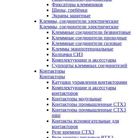
Фиксаторы клеммников
Шины, гребёнки
Экраны защитные
Клеммы, соединители электрические
Клеммы, соединители электрические
Клеммные соединители безвинтовые
Клеммные соединители проходные
Клеммные соединители силовые
Клеммы эквипотенциальные
Колпачки СИЗ
Комплектующие и аксессуары
Суппорты клеммных соединителей
Контакторы
Контакторы
Катушки управления контакторами
Комплектующие и аксессуары
контакторов
Контакторы модульные
Контакторы промышленные CTX3
Контакторы промышленные CTX3
mini
Контакты вспомогательные для
контакторов
Реле времени CTX3
Реле защиты тепловые RTX3