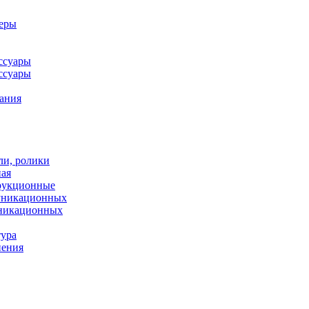
леры
ссуары
ссуары
ания
ли, ролики
ная
рукционные
муникационных
уникационных
тура
нения