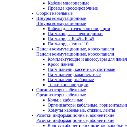
Кабели многопарные
Провода кроссировочные
Сборки кабельные
Шнуры коммутационные
Шнуры коммутационные
Кабели для точек консолидации
Патч-корды — переходники
Патч-корды RJ45 - RJ45
Патч-корды типа 110
Панели коммутационные, кросс-панели
Панели коммутационные, кросс-панели
Комплектующие и аксессуары для пане
Кросс-панели
Патч-панели, кассетные, слотовые
Патч-панели, комплектные
Патч-панели, наборные
Точки консолидации
Организаторы кабельные
Организаторы кабельные
Кольца кабельные
Организаторы кабельные, горизонтальн
Хомуты кабельные, стяжки, ленты
Розетки информационные, абонентские
Розетки информационные, абонентские
Корпуса абонентских розеток, коробки