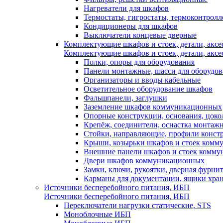
Нагреватели для шкафов
Термостаты, гигростаты, термоконтрол
Кондиционеры для шкафов
Выключатели концевые дверные
Комплектующие шкафов и стоек, детали, аксе
Комплектующие шкафов и стоек, детали, аксе
Полки, опоры для оборудования
Панели монтажные, шасси для оборудов
Организаторы и вводы кабельные
Осветительное оборудование шкафов
Фальшпанели, заглушки
Заземление шкафов коммуникационных
Опорные конструкции, основания, цоко
Крепёж, соединители, оснастка монтаж
Стойки, направляющие, профили конст
Крыши, козырьки шкафов и стоек ком
Внешние панели шкафов и стоек комм
Двери шкафов коммуникационных
Замки, ключи, рукоятки, дверная фурни
Карманы для документации, ящики хра
Источники бесперебойного питания, ИБП
Источники бесперебойного питания, ИБП
Переключатели нагрузки статические, STS
Моноблочные ИБП