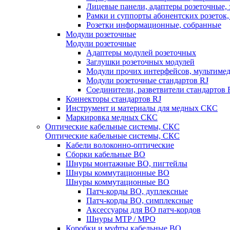
Лицевые панели, адаптеры розеточные,
Рамки и суппорты абонентских розеток
Розетки информационные, собранные
Модули розеточные
Модули розеточные
Адаптеры модулей розеточных
Заглушки розеточных модулей
Модули прочих интерфейсов, мультиме
Модули розеточные стандартов RJ
Соединители, разветвители стандартов 
Коннекторы стандартов RJ
Инструмент и материалы для медных СКС
Маркировка медных СКС
Оптические кабельные системы, СКС
Оптические кабельные системы, СКС
Кабели волоконно-оптические
Сборки кабельные ВО
Шнуры монтажные ВО, пигтейлы
Шнуры коммутационные ВО
Шнуры коммутационные ВО
Патч-корды ВО, дуплексные
Патч-корды ВО, симплексные
Аксессуары для ВО патч-кордов
Шнуры MTP / MPO
Коробки и муфты кабельные ВО