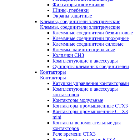
Фиксаторы клеммников
Шины, гребёнки
Экраны защитные
Клеммы, соединители электрические
Клеммы, соединители электрические
Клеммные соединители безвинтовые
Клеммные соединители проходные
Клеммные соединители силовые
Клеммы эквипотенциальные
Колпачки СИЗ
Комплектующие и аксессуары
Суппорты клеммных соединителей
Контакторы
Контакторы
Катушки управления контакторами
Комплектующие и аксессуары
контакторов
Контакторы модульные
Контакторы промышленные CTX3
Контакторы промышленные CTX3
mini
Контакты вспомогательные для
контакторов
Реле времени CTX3
Реле защиты тепловые RTX3