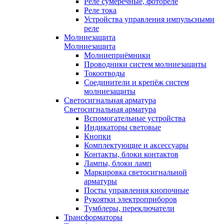
Реле сумеречные, фотореле
Реле тока
Устройства управления импульсными
реле
Молниезащита
Молниезащита
Молниеприёмники
Проводники систем молниезащиты
Токоотводы
Соединители и крепёж систем
молниезащиты
Светосигнальная арматура
Светосигнальная арматура
Вспомогательные устройства
Индикаторы световые
Кнопки
Комплектующие и аксессуары
Контакты, блоки контактов
Лампы, блоки ламп
Маркировка светосигнальной
арматуры
Посты управления кнопочные
Рукоятки электроприборов
Тумблеры, переключатели
Трансформаторы