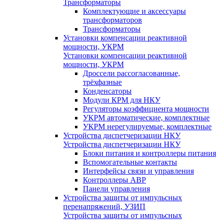
Трансформаторы
Комплектующие и аксессуары
трансформаторов
Трансформаторы
Установки компенсации реактивной
мощности, УКРМ
Установки компенсации реактивной
мощности, УКРМ
Дроссели рассогласованные,
трёхфазные
Конденсаторы
Модули КРМ для НКУ
Регуляторы коэффициента мощности
УКРМ автоматические, комплектные
УКРМ нерегулируемые, комплектные
Устройства диспетчеризации НКУ
Устройства диспетчеризации НКУ
Блоки питания и контроллеры питания
Вспомогательные контакты
Интерфейсы связи и управления
Контроллеры АВР
Панели управления
Устройства защиты от импульсных
перенапряжений, УЗИП
Устройства защиты от импульсных