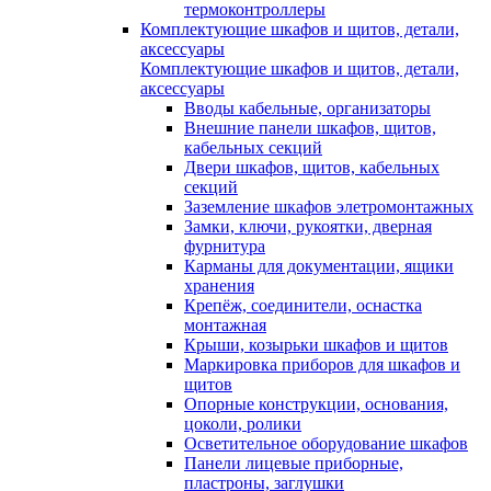
термоконтроллеры
Комплектующие шкафов и щитов, детали,
аксессуары
Комплектующие шкафов и щитов, детали,
аксессуары
Вводы кабельные, организаторы
Внешние панели шкафов, щитов,
кабельных секций
Двери шкафов, щитов, кабельных
секций
Заземление шкафов элетромонтажных
Замки, ключи, рукоятки, дверная
фурнитура
Карманы для документации, ящики
хранения
Крепёж, соединители, оснастка
монтажная
Крыши, козырьки шкафов и щитов
Маркировка приборов для шкафов и
щитов
Опорные конструкции, основания,
цоколи, ролики
Осветительное оборудование шкафов
Панели лицевые приборные,
пластроны, заглушки