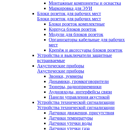
Монтажные компоненты и оснастка
Маркировка для ЭУИ
Блоки розеток для рабочих мест
Блоки розеток для рабочих мест
Блоки розеток комплектные
Корпуса блоков розеток
Модули для блоков розеток
Организаторы кабельные для рабочих
мест
Крепёж и аксессуары блоков розеток
Устройства и выключатели защитные
встраиваемые
Акустические приборы
Акустические приборы
Звонки, зуммеры
Динамики, громкоговорители
Тюнеры, радиоприемники
Аудиовходы, интерфейсы связи
Панели управления акустикой
Устройства технической сигнализации
Устройства технической сигнализации
Датчики движения, присутствия
Датчики температуры
Датчики утечки воды
Датчики утечки газа