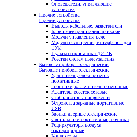
Оповещатели, управляющие
устройства
Прочие устройства
Прочие устройства
Выводы кабельные, разветвители
Блоки электропитания приборов
Модули управления, реле
Модули расширения, интерфейсы для
ЭУИ
Пульты и приёмники ДУ ИК
Розетки систем пылеудаления
Бытовые приборы электрические
Бытовые приборы электрические
Удлинители, блоки розеток
портативные
Тройники, разветвители розеточные
Адаптеры розеток сетевые
Стабилизаторы напряжения
Устройства зарядные портативные
USB
Звонки дверные электрические
Светильники портативные, ночники
Рециркуляторы воздуха
бактерицидные
Конвекторы