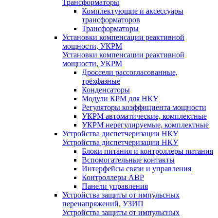
Трансформаторы
Комплектующие и аксессуары
трансформаторов
Трансформаторы
Установки компенсации реактивной
мощности, УКРМ
Установки компенсации реактивной
мощности, УКРМ
Дроссели рассогласованные,
трёхфазные
Конденсаторы
Модули КРМ для НКУ
Регуляторы коэффициента мощности
УКРМ автоматические, комплектные
УКРМ нерегулируемые, комплектные
Устройства диспетчеризации НКУ
Устройства диспетчеризации НКУ
Блоки питания и контроллеры питания
Вспомогательные контакты
Интерфейсы связи и управления
Контроллеры АВР
Панели управления
Устройства защиты от импульсных
перенапряжений, УЗИП
Устройства защиты от импульсных