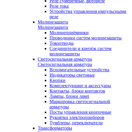
Реле сумеречные, фотореле
Реле тока
Устройства управления импульсными
реле
Молниезащита
Молниезащита
Молниеприёмники
Проводники систем молниезащиты
Токоотводы
Соединители и крепёж систем
молниезащиты
Светосигнальная арматура
Светосигнальная арматура
Вспомогательные устройства
Индикаторы световые
Кнопки
Комплектующие и аксессуары
Контакты, блоки контактов
Лампы, блоки ламп
Маркировка светосигнальной
арматуры
Посты управления кнопочные
Рукоятки электроприборов
Тумблеры, переключатели
Трансформаторы