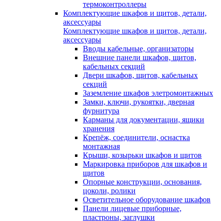
термоконтроллеры
Комплектующие шкафов и щитов, детали,
аксессуары
Комплектующие шкафов и щитов, детали,
аксессуары
Вводы кабельные, организаторы
Внешние панели шкафов, щитов,
кабельных секций
Двери шкафов, щитов, кабельных
секций
Заземление шкафов элетромонтажных
Замки, ключи, рукоятки, дверная
фурнитура
Карманы для документации, ящики
хранения
Крепёж, соединители, оснастка
монтажная
Крыши, козырьки шкафов и щитов
Маркировка приборов для шкафов и
щитов
Опорные конструкции, основания,
цоколи, ролики
Осветительное оборудование шкафов
Панели лицевые приборные,
пластроны, заглушки