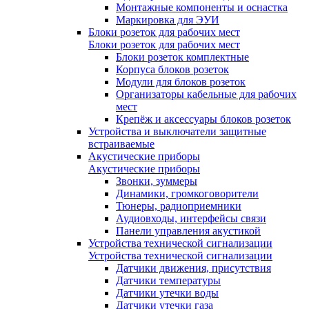
Монтажные компоненты и оснастка
Маркировка для ЭУИ
Блоки розеток для рабочих мест
Блоки розеток для рабочих мест
Блоки розеток комплектные
Корпуса блоков розеток
Модули для блоков розеток
Организаторы кабельные для рабочих
мест
Крепёж и аксессуары блоков розеток
Устройства и выключатели защитные
встраиваемые
Акустические приборы
Акустические приборы
Звонки, зуммеры
Динамики, громкоговорители
Тюнеры, радиоприемники
Аудиовходы, интерфейсы связи
Панели управления акустикой
Устройства технической сигнализации
Устройства технической сигнализации
Датчики движения, присутствия
Датчики температуры
Датчики утечки воды
Датчики утечки газа