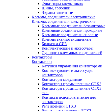
Фиксаторы клеммников
Шины, гребёнки
Экраны защитные
Клеммы, соединители электрические
Клеммы, соединители электрические
Клеммные соединители безвинтовые
Клеммные соединители проходные
Клеммные соединители силовые
Клеммы эквипотенциальные
Колпачки СИЗ
Комплектующие и аксессуары
Суппорты клеммных соединителей
Контакторы
Контакторы
Катушки управления контакторами
Комплектующие и аксессуары
контакторов
Контакторы модульные
Контакторы промышленные CTX3
Контакторы промышленные CTX3
mini
Контакты вспомогательные для
контакторов
Реле времени CTX3
Реле защиты тепловые RTX3