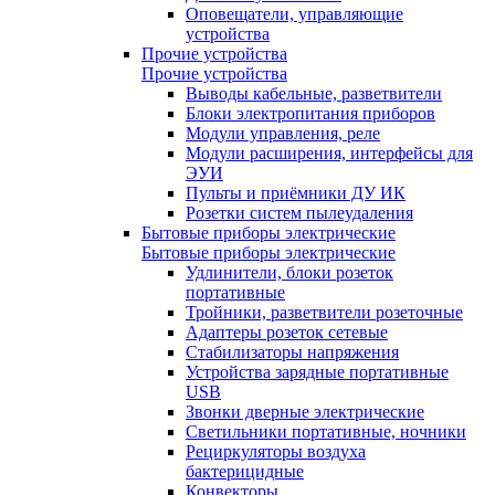
Оповещатели, управляющие
устройства
Прочие устройства
Прочие устройства
Выводы кабельные, разветвители
Блоки электропитания приборов
Модули управления, реле
Модули расширения, интерфейсы для
ЭУИ
Пульты и приёмники ДУ ИК
Розетки систем пылеудаления
Бытовые приборы электрические
Бытовые приборы электрические
Удлинители, блоки розеток
портативные
Тройники, разветвители розеточные
Адаптеры розеток сетевые
Стабилизаторы напряжения
Устройства зарядные портативные
USB
Звонки дверные электрические
Светильники портативные, ночники
Рециркуляторы воздуха
бактерицидные
Конвекторы