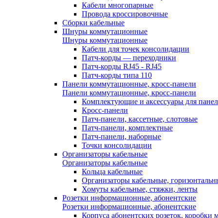
Кабели многопарные
Провода кроссировочные
Сборки кабельные
Шнуры коммутационные
Шнуры коммутационные
Кабели для точек консолидации
Патч-корды — переходники
Патч-корды RJ45 - RJ45
Патч-корды типа 110
Панели коммутационные, кросс-панели
Панели коммутационные, кросс-панели
Комплектующие и аксессуары для пане
Кросс-панели
Патч-панели, кассетные, слотовые
Патч-панели, комплектные
Патч-панели, наборные
Точки консолидации
Организаторы кабельные
Организаторы кабельные
Кольца кабельные
Организаторы кабельные, горизонтальн
Хомуты кабельные, стяжки, ленты
Розетки информационные, абонентские
Розетки информационные, абонентские
Корпуса абонентских розеток, коробки