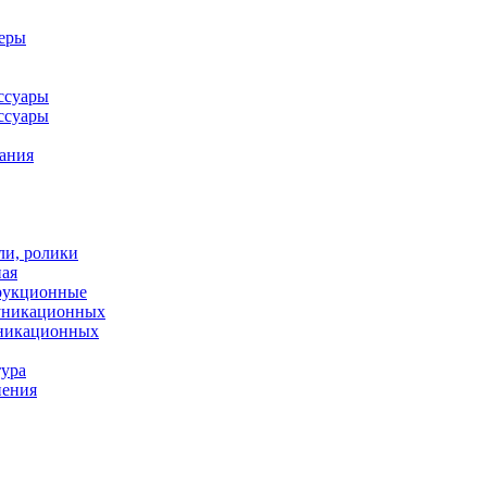
леры
ссуары
ссуары
ания
ли, ролики
ная
рукционные
муникационных
уникационных
тура
нения