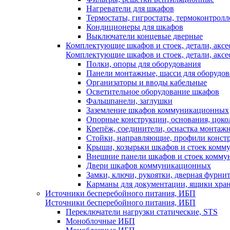
Нагреватели для шкафов
Термостаты, гигростаты, термоконтрол
Кондиционеры для шкафов
Выключатели концевые дверные
Комплектующие шкафов и стоек, детали, аксе
Комплектующие шкафов и стоек, детали, аксе
Полки, опоры для оборудования
Панели монтажные, шасси для оборудов
Организаторы и вводы кабельные
Осветительное оборудование шкафов
Фальшпанели, заглушки
Заземление шкафов коммуникационных
Опорные конструкции, основания, цоко
Крепёж, соединители, оснастка монтаж
Стойки, направляющие, профили конст
Крыши, козырьки шкафов и стоек ком
Внешние панели шкафов и стоек комм
Двери шкафов коммуникационных
Замки, ключи, рукоятки, дверная фурни
Карманы для документации, ящики хра
Источники бесперебойного питания, ИБП
Источники бесперебойного питания, ИБП
Переключатели нагрузки статические, STS
Моноблочные ИБП