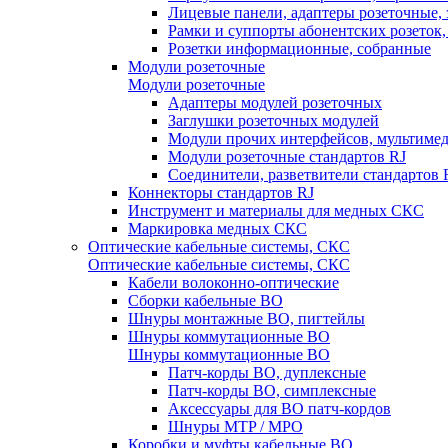
Лицевые панели, адаптеры розеточные,
Рамки и суппорты абонентских розеток
Розетки информационные, собранные
Модули розеточные
Модули розеточные
Адаптеры модулей розеточных
Заглушки розеточных модулей
Модули прочих интерфейсов, мультиме
Модули розеточные стандартов RJ
Соединители, разветвители стандартов 
Коннекторы стандартов RJ
Инструмент и материалы для медных СКС
Маркировка медных СКС
Оптические кабельные системы, СКС
Оптические кабельные системы, СКС
Кабели волоконно-оптические
Сборки кабельные ВО
Шнуры монтажные ВО, пигтейлы
Шнуры коммутационные ВО
Шнуры коммутационные ВО
Патч-корды ВО, дуплексные
Патч-корды ВО, симплексные
Аксессуары для ВО патч-кордов
Шнуры MTP / MPO
Коробки и муфты кабельные ВО