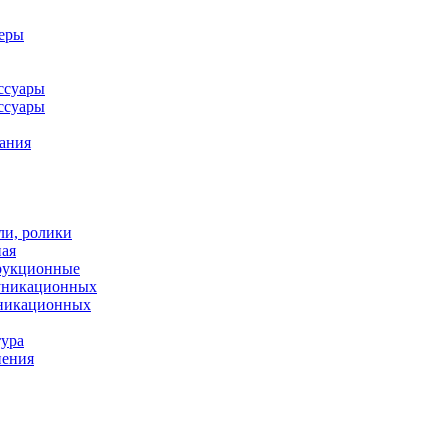
леры
ссуары
ссуары
ания
ли, ролики
ная
рукционные
муникационных
уникационных
тура
нения