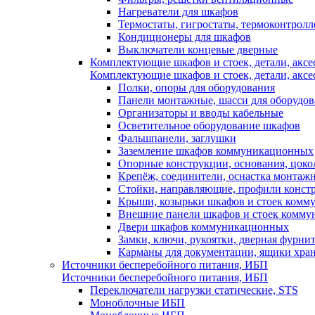
Нагреватели для шкафов
Термостаты, гигростаты, термоконтрол
Кондиционеры для шкафов
Выключатели концевые дверные
Комплектующие шкафов и стоек, детали, аксе
Комплектующие шкафов и стоек, детали, аксе
Полки, опоры для оборудования
Панели монтажные, шасси для оборудов
Организаторы и вводы кабельные
Осветительное оборудование шкафов
Фальшпанели, заглушки
Заземление шкафов коммуникационных
Опорные конструкции, основания, цоко
Крепёж, соединители, оснастка монтаж
Стойки, направляющие, профили конст
Крыши, козырьки шкафов и стоек ком
Внешние панели шкафов и стоек комм
Двери шкафов коммуникационных
Замки, ключи, рукоятки, дверная фурни
Карманы для документации, ящики хра
Источники бесперебойного питания, ИБП
Источники бесперебойного питания, ИБП
Переключатели нагрузки статические, STS
Моноблочные ИБП