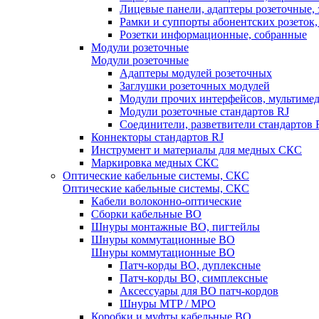
Лицевые панели, адаптеры розеточные,
Рамки и суппорты абонентских розеток
Розетки информационные, собранные
Модули розеточные
Модули розеточные
Адаптеры модулей розеточных
Заглушки розеточных модулей
Модули прочих интерфейсов, мультиме
Модули розеточные стандартов RJ
Соединители, разветвители стандартов 
Коннекторы стандартов RJ
Инструмент и материалы для медных СКС
Маркировка медных СКС
Оптические кабельные системы, СКС
Оптические кабельные системы, СКС
Кабели волоконно-оптические
Сборки кабельные ВО
Шнуры монтажные ВО, пигтейлы
Шнуры коммутационные ВО
Шнуры коммутационные ВО
Патч-корды ВО, дуплексные
Патч-корды ВО, симплексные
Аксессуары для ВО патч-кордов
Шнуры MTP / MPO
Коробки и муфты кабельные ВО