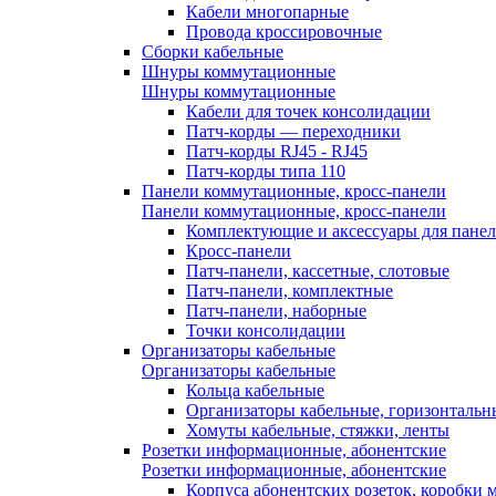
Кабели многопарные
Провода кроссировочные
Сборки кабельные
Шнуры коммутационные
Шнуры коммутационные
Кабели для точек консолидации
Патч-корды — переходники
Патч-корды RJ45 - RJ45
Патч-корды типа 110
Панели коммутационные, кросс-панели
Панели коммутационные, кросс-панели
Комплектующие и аксессуары для пане
Кросс-панели
Патч-панели, кассетные, слотовые
Патч-панели, комплектные
Патч-панели, наборные
Точки консолидации
Организаторы кабельные
Организаторы кабельные
Кольца кабельные
Организаторы кабельные, горизонтальн
Хомуты кабельные, стяжки, ленты
Розетки информационные, абонентские
Розетки информационные, абонентские
Корпуса абонентских розеток, коробки