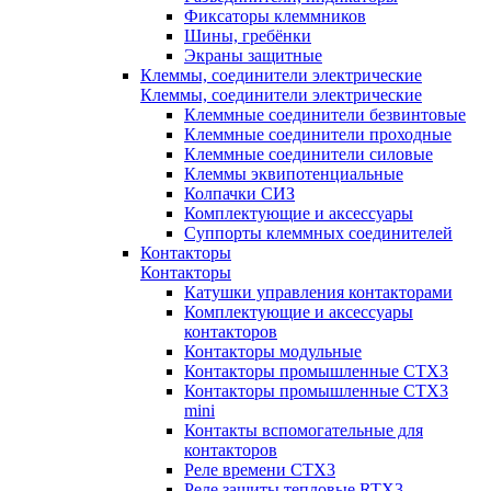
Фиксаторы клеммников
Шины, гребёнки
Экраны защитные
Клеммы, соединители электрические
Клеммы, соединители электрические
Клеммные соединители безвинтовые
Клеммные соединители проходные
Клеммные соединители силовые
Клеммы эквипотенциальные
Колпачки СИЗ
Комплектующие и аксессуары
Суппорты клеммных соединителей
Контакторы
Контакторы
Катушки управления контакторами
Комплектующие и аксессуары
контакторов
Контакторы модульные
Контакторы промышленные CTX3
Контакторы промышленные CTX3
mini
Контакты вспомогательные для
контакторов
Реле времени CTX3
Реле защиты тепловые RTX3