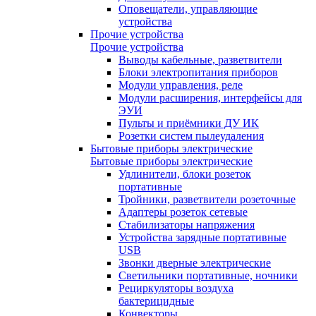
Оповещатели, управляющие
устройства
Прочие устройства
Прочие устройства
Выводы кабельные, разветвители
Блоки электропитания приборов
Модули управления, реле
Модули расширения, интерфейсы для
ЭУИ
Пульты и приёмники ДУ ИК
Розетки систем пылеудаления
Бытовые приборы электрические
Бытовые приборы электрические
Удлинители, блоки розеток
портативные
Тройники, разветвители розеточные
Адаптеры розеток сетевые
Стабилизаторы напряжения
Устройства зарядные портативные
USB
Звонки дверные электрические
Светильники портативные, ночники
Рециркуляторы воздуха
бактерицидные
Конвекторы