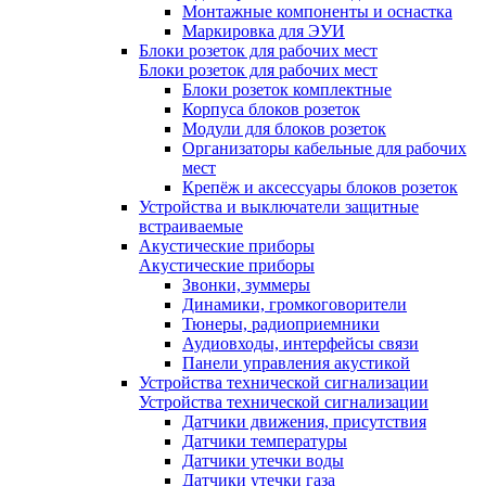
Монтажные компоненты и оснастка
Маркировка для ЭУИ
Блоки розеток для рабочих мест
Блоки розеток для рабочих мест
Блоки розеток комплектные
Корпуса блоков розеток
Модули для блоков розеток
Организаторы кабельные для рабочих
мест
Крепёж и аксессуары блоков розеток
Устройства и выключатели защитные
встраиваемые
Акустические приборы
Акустические приборы
Звонки, зуммеры
Динамики, громкоговорители
Тюнеры, радиоприемники
Аудиовходы, интерфейсы связи
Панели управления акустикой
Устройства технической сигнализации
Устройства технической сигнализации
Датчики движения, присутствия
Датчики температуры
Датчики утечки воды
Датчики утечки газа