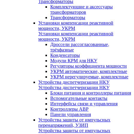
Трансформаторы
Комплектующие и аксессуары
трансформаторов
Трансформаторы
Установки компенсации реактивной
мощности, УКРМ
Установки компенсации реактивной
мощности, УКРМ
Дроссели рассогласованные,
трёхфазные
Конденсаторы
Модули КРМ для НКУ
Регуляторы коэффициента мощности
УКРМ автоматические, комплектные
УКРМ нерегулируемые, комплектные
Устройства диспетчеризации НКУ
Устройства диспетчеризации НКУ
Блоки питания и контроллеры питания
Вспомогательные контакты
Интерфейсы связи и управления
Контроллеры АВР
Панели управления
Устройства защиты от импульсных
перенапряжений, УЗИП
Устройства защиты от импульсных