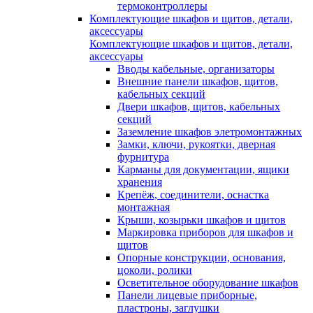
термоконтроллеры
Комплектующие шкафов и щитов, детали,
аксессуары
Комплектующие шкафов и щитов, детали,
аксессуары
Вводы кабельные, организаторы
Внешние панели шкафов, щитов,
кабельных секций
Двери шкафов, щитов, кабельных
секций
Заземление шкафов элетромонтажных
Замки, ключи, рукоятки, дверная
фурнитура
Карманы для документации, ящики
хранения
Крепёж, соединители, оснастка
монтажная
Крыши, козырьки шкафов и щитов
Маркировка приборов для шкафов и
щитов
Опорные конструкции, основания,
цоколи, ролики
Осветительное оборудование шкафов
Панели лицевые приборные,
пластроны, заглушки