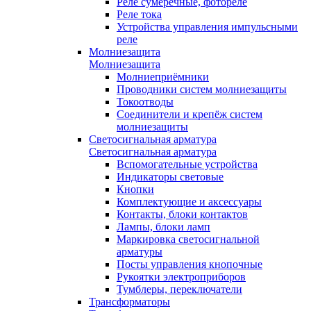
Реле сумеречные, фотореле
Реле тока
Устройства управления импульсными
реле
Молниезащита
Молниезащита
Молниеприёмники
Проводники систем молниезащиты
Токоотводы
Соединители и крепёж систем
молниезащиты
Светосигнальная арматура
Светосигнальная арматура
Вспомогательные устройства
Индикаторы световые
Кнопки
Комплектующие и аксессуары
Контакты, блоки контактов
Лампы, блоки ламп
Маркировка светосигнальной
арматуры
Посты управления кнопочные
Рукоятки электроприборов
Тумблеры, переключатели
Трансформаторы