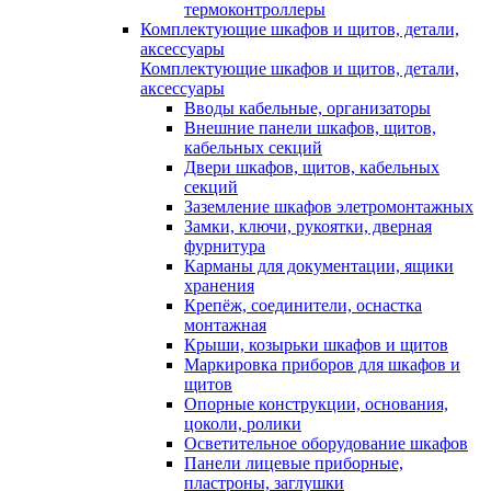
термоконтроллеры
Комплектующие шкафов и щитов, детали,
аксессуары
Комплектующие шкафов и щитов, детали,
аксессуары
Вводы кабельные, организаторы
Внешние панели шкафов, щитов,
кабельных секций
Двери шкафов, щитов, кабельных
секций
Заземление шкафов элетромонтажных
Замки, ключи, рукоятки, дверная
фурнитура
Карманы для документации, ящики
хранения
Крепёж, соединители, оснастка
монтажная
Крыши, козырьки шкафов и щитов
Маркировка приборов для шкафов и
щитов
Опорные конструкции, основания,
цоколи, ролики
Осветительное оборудование шкафов
Панели лицевые приборные,
пластроны, заглушки