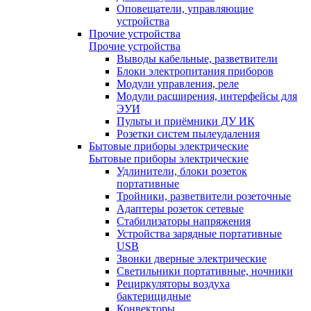
Оповещатели, управляющие
устройства
Прочие устройства
Прочие устройства
Выводы кабельные, разветвители
Блоки электропитания приборов
Модули управления, реле
Модули расширения, интерфейсы для
ЭУИ
Пульты и приёмники ДУ ИК
Розетки систем пылеудаления
Бытовые приборы электрические
Бытовые приборы электрические
Удлинители, блоки розеток
портативные
Тройники, разветвители розеточные
Адаптеры розеток сетевые
Стабилизаторы напряжения
Устройства зарядные портативные
USB
Звонки дверные электрические
Светильники портативные, ночники
Рециркуляторы воздуха
бактерицидные
Конвекторы