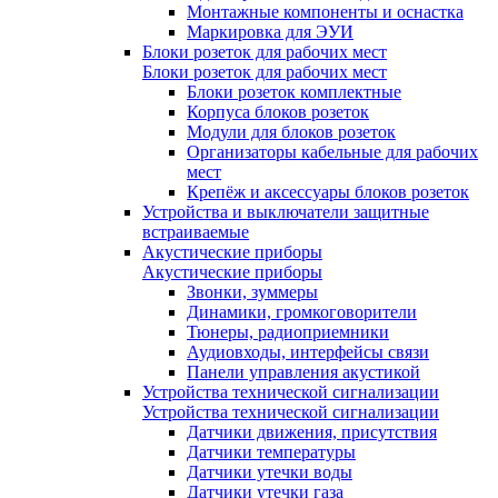
Монтажные компоненты и оснастка
Маркировка для ЭУИ
Блоки розеток для рабочих мест
Блоки розеток для рабочих мест
Блоки розеток комплектные
Корпуса блоков розеток
Модули для блоков розеток
Организаторы кабельные для рабочих
мест
Крепёж и аксессуары блоков розеток
Устройства и выключатели защитные
встраиваемые
Акустические приборы
Акустические приборы
Звонки, зуммеры
Динамики, громкоговорители
Тюнеры, радиоприемники
Аудиовходы, интерфейсы связи
Панели управления акустикой
Устройства технической сигнализации
Устройства технической сигнализации
Датчики движения, присутствия
Датчики температуры
Датчики утечки воды
Датчики утечки газа