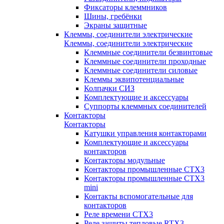
Фиксаторы клеммников
Шины, гребёнки
Экраны защитные
Клеммы, соединители электрические
Клеммы, соединители электрические
Клеммные соединители безвинтовые
Клеммные соединители проходные
Клеммные соединители силовые
Клеммы эквипотенциальные
Колпачки СИЗ
Комплектующие и аксессуары
Суппорты клеммных соединителей
Контакторы
Контакторы
Катушки управления контакторами
Комплектующие и аксессуары
контакторов
Контакторы модульные
Контакторы промышленные CTX3
Контакторы промышленные CTX3
mini
Контакты вспомогательные для
контакторов
Реле времени CTX3
Реле защиты тепловые RTX3