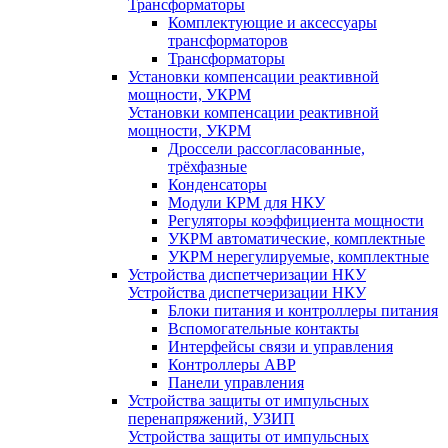
Трансформаторы
Комплектующие и аксессуары
трансформаторов
Трансформаторы
Установки компенсации реактивной
мощности, УКРМ
Установки компенсации реактивной
мощности, УКРМ
Дроссели рассогласованные,
трёхфазные
Конденсаторы
Модули КРМ для НКУ
Регуляторы коэффициента мощности
УКРМ автоматические, комплектные
УКРМ нерегулируемые, комплектные
Устройства диспетчеризации НКУ
Устройства диспетчеризации НКУ
Блоки питания и контроллеры питания
Вспомогательные контакты
Интерфейсы связи и управления
Контроллеры АВР
Панели управления
Устройства защиты от импульсных
перенапряжений, УЗИП
Устройства защиты от импульсных