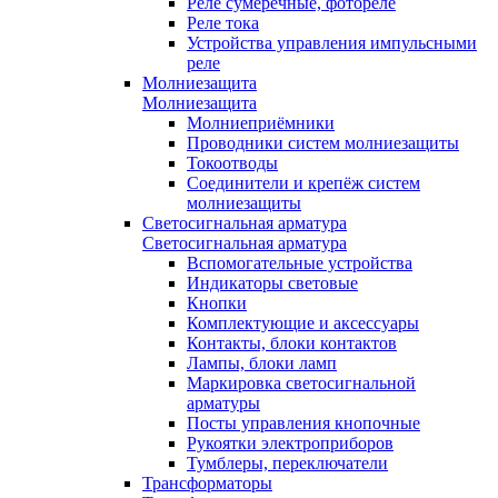
Реле сумеречные, фотореле
Реле тока
Устройства управления импульсными
реле
Молниезащита
Молниезащита
Молниеприёмники
Проводники систем молниезащиты
Токоотводы
Соединители и крепёж систем
молниезащиты
Светосигнальная арматура
Светосигнальная арматура
Вспомогательные устройства
Индикаторы световые
Кнопки
Комплектующие и аксессуары
Контакты, блоки контактов
Лампы, блоки ламп
Маркировка светосигнальной
арматуры
Посты управления кнопочные
Рукоятки электроприборов
Тумблеры, переключатели
Трансформаторы