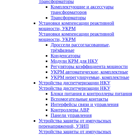
Трансформаторы
Комплектующие и аксессуары
трансформаторов
Трансформаторы
Установки компенсации реактивной
мощности, УКРМ
Установки компенсации реактивной
мощности, УКРМ
Дроссели рассогласованные,
трёхфазные
Конденсаторы
Модули КРМ для НКУ
Регуляторы коэффициента мощности
УКРМ автоматические, комплектные
УКРМ нерегулируемые, комплектные
Устройства диспетчеризации НКУ
Устройства диспетчеризации НКУ
Блоки питания и контроллеры питания
Вспомогательные контакты
Интерфейсы связи и управления
Контроллеры АВР
Панели управления
Устройства защиты от импульсных
перенапряжений, УЗИП
Устройства защиты от импульсных