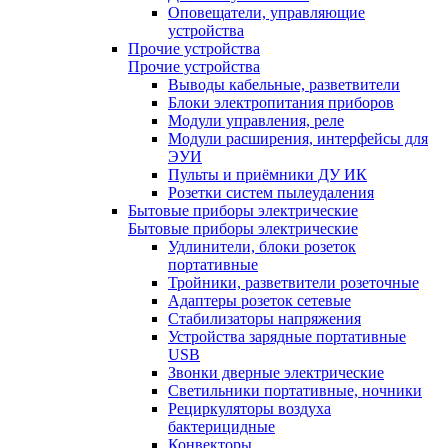
Оповещатели, управляющие
устройства
Прочие устройства
Прочие устройства
Выводы кабельные, разветвители
Блоки электропитания приборов
Модули управления, реле
Модули расширения, интерфейсы для
ЭУИ
Пульты и приёмники ДУ ИК
Розетки систем пылеудаления
Бытовые приборы электрические
Бытовые приборы электрические
Удлинители, блоки розеток
портативные
Тройники, разветвители розеточные
Адаптеры розеток сетевые
Стабилизаторы напряжения
Устройства зарядные портативные
USB
Звонки дверные электрические
Светильники портативные, ночники
Рециркуляторы воздуха
бактерицидные
Конвекторы