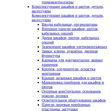
термоконтроллеры
Комплектующие шкафов и щитов, детали,
аксессуары
Комплектующие шкафов и щитов, детали,
аксессуары
Вводы кабельные, организаторы
Внешние панели шкафов, щитов,
кабельных секций
Двери шкафов, щитов, кабельных
секций
Заземление шкафов элетромонтажных
Замки, ключи, рукоятки, дверная
фурнитура
Карманы для документации, ящики
хранения
Крепёж, соединители, оснастка
монтажная
Крыши, козырьки шкафов и щитов
Маркировка приборов для шкафов и
щитов
Опорные конструкции, основания,
цоколи, ролики
Осветительное оборудование шкафов
Панели лицевые приборные,
пластроны, заглушки