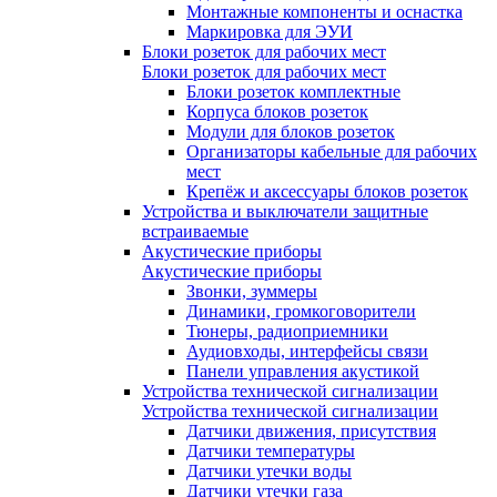
Монтажные компоненты и оснастка
Маркировка для ЭУИ
Блоки розеток для рабочих мест
Блоки розеток для рабочих мест
Блоки розеток комплектные
Корпуса блоков розеток
Модули для блоков розеток
Организаторы кабельные для рабочих
мест
Крепёж и аксессуары блоков розеток
Устройства и выключатели защитные
встраиваемые
Акустические приборы
Акустические приборы
Звонки, зуммеры
Динамики, громкоговорители
Тюнеры, радиоприемники
Аудиовходы, интерфейсы связи
Панели управления акустикой
Устройства технической сигнализации
Устройства технической сигнализации
Датчики движения, присутствия
Датчики температуры
Датчики утечки воды
Датчики утечки газа