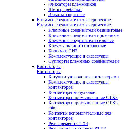
Фиксаторы клеммников
Шины, гребёнки
Экраны защитные
Клеммы, соединители электрические
Клеммы, соединители электрические
Клеммные соединители безвинтовые
Клеммные соединители проходные
Клеммные соединители силовые
Клеммы эквипотенциальные
Колпачки СИЗ
Комплектующие и аксессуары
Суппорты клеммных соединителей
Контакторы
Контакторы
Катушки управления контакторами
Комплектующие и аксессуары
контакторов
Контакторы модульные
Контакторы промышленные CTX3
Контакторы промышленные CTX3
mini
Контакты вспомогательные для
контакторов
Реле времени CTX3
Реле защиты тепловые RTX3