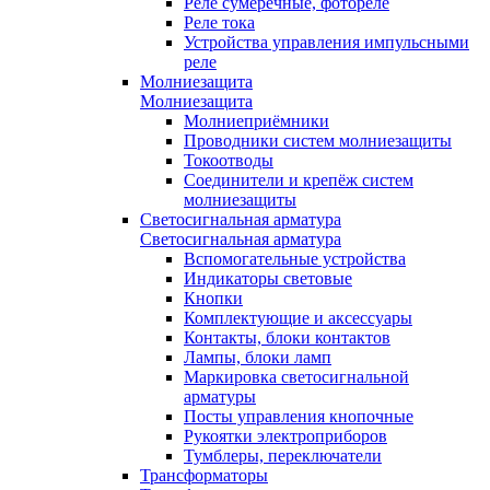
Реле сумеречные, фотореле
Реле тока
Устройства управления импульсными
реле
Молниезащита
Молниезащита
Молниеприёмники
Проводники систем молниезащиты
Токоотводы
Соединители и крепёж систем
молниезащиты
Светосигнальная арматура
Светосигнальная арматура
Вспомогательные устройства
Индикаторы световые
Кнопки
Комплектующие и аксессуары
Контакты, блоки контактов
Лампы, блоки ламп
Маркировка светосигнальной
арматуры
Посты управления кнопочные
Рукоятки электроприборов
Тумблеры, переключатели
Трансформаторы