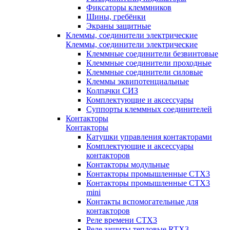
Фиксаторы клеммников
Шины, гребёнки
Экраны защитные
Клеммы, соединители электрические
Клеммы, соединители электрические
Клеммные соединители безвинтовые
Клеммные соединители проходные
Клеммные соединители силовые
Клеммы эквипотенциальные
Колпачки СИЗ
Комплектующие и аксессуары
Суппорты клеммных соединителей
Контакторы
Контакторы
Катушки управления контакторами
Комплектующие и аксессуары
контакторов
Контакторы модульные
Контакторы промышленные CTX3
Контакторы промышленные CTX3
mini
Контакты вспомогательные для
контакторов
Реле времени CTX3
Реле защиты тепловые RTX3