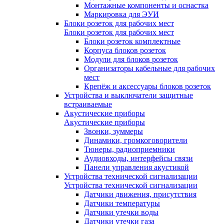
Монтажные компоненты и оснастка
Маркировка для ЭУИ
Блоки розеток для рабочих мест
Блоки розеток для рабочих мест
Блоки розеток комплектные
Корпуса блоков розеток
Модули для блоков розеток
Организаторы кабельные для рабочих
мест
Крепёж и аксессуары блоков розеток
Устройства и выключатели защитные
встраиваемые
Акустические приборы
Акустические приборы
Звонки, зуммеры
Динамики, громкоговорители
Тюнеры, радиоприемники
Аудиовходы, интерфейсы связи
Панели управления акустикой
Устройства технической сигнализации
Устройства технической сигнализации
Датчики движения, присутствия
Датчики температуры
Датчики утечки воды
Датчики утечки газа