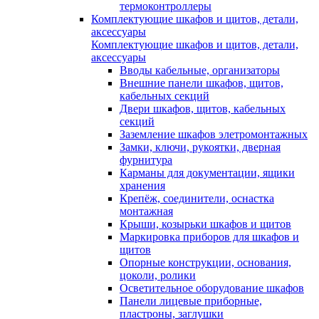
термоконтроллеры
Комплектующие шкафов и щитов, детали,
аксессуары
Комплектующие шкафов и щитов, детали,
аксессуары
Вводы кабельные, организаторы
Внешние панели шкафов, щитов,
кабельных секций
Двери шкафов, щитов, кабельных
секций
Заземление шкафов элетромонтажных
Замки, ключи, рукоятки, дверная
фурнитура
Карманы для документации, ящики
хранения
Крепёж, соединители, оснастка
монтажная
Крыши, козырьки шкафов и щитов
Маркировка приборов для шкафов и
щитов
Опорные конструкции, основания,
цоколи, ролики
Осветительное оборудование шкафов
Панели лицевые приборные,
пластроны, заглушки