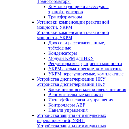
Трансформаторы
Комплектующие и аксессуары
трансформаторов
Трансформаторы
Установки компенсации реактивной
мощности, УКРМ
Установки компенсации реактивной
мощности, УКРМ
Дроссели рассогласованные,
трёхфазные
Конденсаторы
Модули КРМ для НКУ
Регуляторы коэффициента мощности
УКРМ автоматические, комплектные
УКРМ нерегулируемые, комплектные
Устройства диспетчеризации НКУ
Устройства диспетчеризации НКУ
Блоки питания и контроллеры питания
Вспомогательные контакты
Интерфейсы связи и управления
Контроллеры АВР
Панели управления
Устройства защиты от импульсных
перенапряжений, УЗИП
Устройства защиты от импульсных