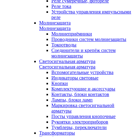
Реле сумеречные, фотореле
Реле тока
Устройства управления импульсными
реле
Молниезащита
Молниезащита
Молниеприёмники
Проводники систем молниезащиты
Токоотводы
Соединители и крепёж систем
молниезащиты
Светосигнальная арматура
Светосигнальная арматура
Вспомогательные устройства
Индикаторы световые
Кнопки
Комплектующие и аксессуары
Контакты, блоки контактов
Лампы, блоки ламп
Маркировка светосигнальной
арматуры
Посты управления кнопочные
Рукоятки электроприборов
Тумблеры, переключатели
Трансформаторы