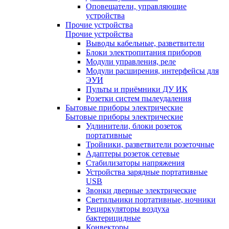
Оповещатели, управляющие
устройства
Прочие устройства
Прочие устройства
Выводы кабельные, разветвители
Блоки электропитания приборов
Модули управления, реле
Модули расширения, интерфейсы для
ЭУИ
Пульты и приёмники ДУ ИК
Розетки систем пылеудаления
Бытовые приборы электрические
Бытовые приборы электрические
Удлинители, блоки розеток
портативные
Тройники, разветвители розеточные
Адаптеры розеток сетевые
Стабилизаторы напряжения
Устройства зарядные портативные
USB
Звонки дверные электрические
Светильники портативные, ночники
Рециркуляторы воздуха
бактерицидные
Конвекторы