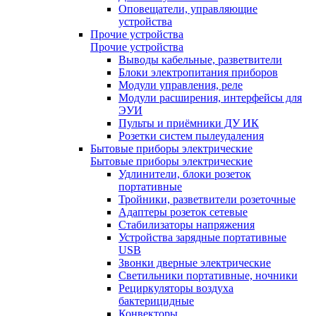
Оповещатели, управляющие
устройства
Прочие устройства
Прочие устройства
Выводы кабельные, разветвители
Блоки электропитания приборов
Модули управления, реле
Модули расширения, интерфейсы для
ЭУИ
Пульты и приёмники ДУ ИК
Розетки систем пылеудаления
Бытовые приборы электрические
Бытовые приборы электрические
Удлинители, блоки розеток
портативные
Тройники, разветвители розеточные
Адаптеры розеток сетевые
Стабилизаторы напряжения
Устройства зарядные портативные
USB
Звонки дверные электрические
Светильники портативные, ночники
Рециркуляторы воздуха
бактерицидные
Конвекторы