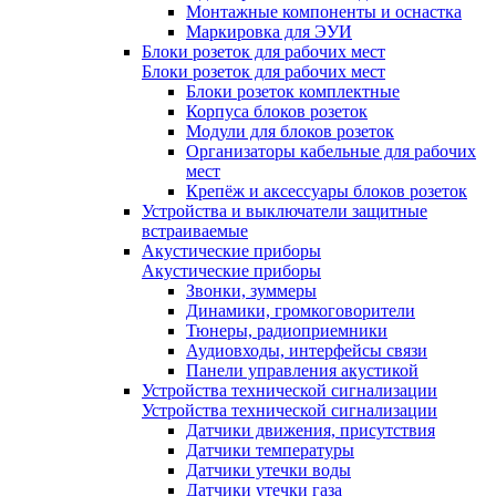
Монтажные компоненты и оснастка
Маркировка для ЭУИ
Блоки розеток для рабочих мест
Блоки розеток для рабочих мест
Блоки розеток комплектные
Корпуса блоков розеток
Модули для блоков розеток
Организаторы кабельные для рабочих
мест
Крепёж и аксессуары блоков розеток
Устройства и выключатели защитные
встраиваемые
Акустические приборы
Акустические приборы
Звонки, зуммеры
Динамики, громкоговорители
Тюнеры, радиоприемники
Аудиовходы, интерфейсы связи
Панели управления акустикой
Устройства технической сигнализации
Устройства технической сигнализации
Датчики движения, присутствия
Датчики температуры
Датчики утечки воды
Датчики утечки газа