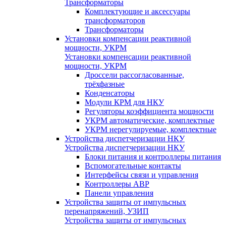
Трансформаторы
Комплектующие и аксессуары
трансформаторов
Трансформаторы
Установки компенсации реактивной
мощности, УКРМ
Установки компенсации реактивной
мощности, УКРМ
Дроссели рассогласованные,
трёхфазные
Конденсаторы
Модули КРМ для НКУ
Регуляторы коэффициента мощности
УКРМ автоматические, комплектные
УКРМ нерегулируемые, комплектные
Устройства диспетчеризации НКУ
Устройства диспетчеризации НКУ
Блоки питания и контроллеры питания
Вспомогательные контакты
Интерфейсы связи и управления
Контроллеры АВР
Панели управления
Устройства защиты от импульсных
перенапряжений, УЗИП
Устройства защиты от импульсных