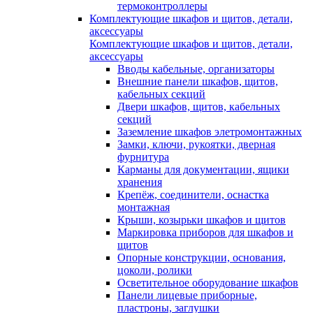
термоконтроллеры
Комплектующие шкафов и щитов, детали,
аксессуары
Комплектующие шкафов и щитов, детали,
аксессуары
Вводы кабельные, организаторы
Внешние панели шкафов, щитов,
кабельных секций
Двери шкафов, щитов, кабельных
секций
Заземление шкафов элетромонтажных
Замки, ключи, рукоятки, дверная
фурнитура
Карманы для документации, ящики
хранения
Крепёж, соединители, оснастка
монтажная
Крыши, козырьки шкафов и щитов
Маркировка приборов для шкафов и
щитов
Опорные конструкции, основания,
цоколи, ролики
Осветительное оборудование шкафов
Панели лицевые приборные,
пластроны, заглушки