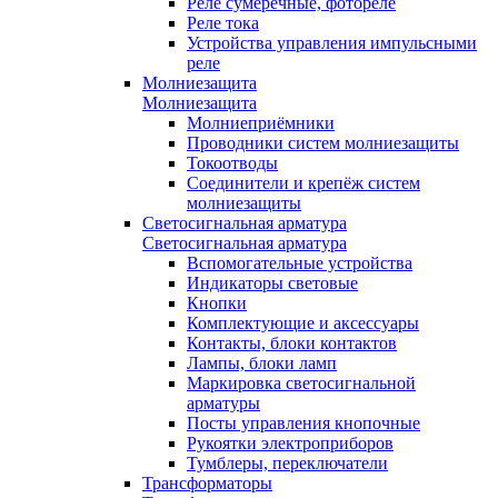
Реле сумеречные, фотореле
Реле тока
Устройства управления импульсными
реле
Молниезащита
Молниезащита
Молниеприёмники
Проводники систем молниезащиты
Токоотводы
Соединители и крепёж систем
молниезащиты
Светосигнальная арматура
Светосигнальная арматура
Вспомогательные устройства
Индикаторы световые
Кнопки
Комплектующие и аксессуары
Контакты, блоки контактов
Лампы, блоки ламп
Маркировка светосигнальной
арматуры
Посты управления кнопочные
Рукоятки электроприборов
Тумблеры, переключатели
Трансформаторы