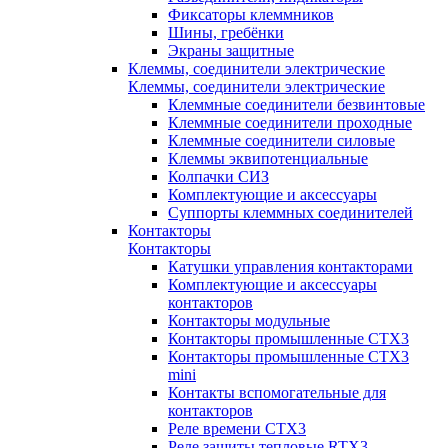
Фиксаторы клеммников
Шины, гребёнки
Экраны защитные
Клеммы, соединители электрические
Клеммы, соединители электрические
Клеммные соединители безвинтовые
Клеммные соединители проходные
Клеммные соединители силовые
Клеммы эквипотенциальные
Колпачки СИЗ
Комплектующие и аксессуары
Суппорты клеммных соединителей
Контакторы
Контакторы
Катушки управления контакторами
Комплектующие и аксессуары
контакторов
Контакторы модульные
Контакторы промышленные CTX3
Контакторы промышленные CTX3
mini
Контакты вспомогательные для
контакторов
Реле времени CTX3
Реле защиты тепловые RTX3