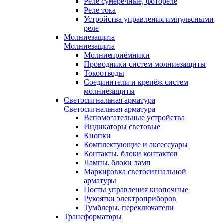
Реле сумеречные, фотореле
Реле тока
Устройства управления импульсными
реле
Молниезащита
Молниезащита
Молниеприёмники
Проводники систем молниезащиты
Токоотводы
Соединители и крепёж систем
молниезащиты
Светосигнальная арматура
Светосигнальная арматура
Вспомогательные устройства
Индикаторы световые
Кнопки
Комплектующие и аксессуары
Контакты, блоки контактов
Лампы, блоки ламп
Маркировка светосигнальной
арматуры
Посты управления кнопочные
Рукоятки электроприборов
Тумблеры, переключатели
Трансформаторы