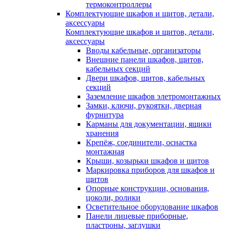
термоконтроллеры
Комплектующие шкафов и щитов, детали,
аксессуары
Комплектующие шкафов и щитов, детали,
аксессуары
Вводы кабельные, организаторы
Внешние панели шкафов, щитов,
кабельных секций
Двери шкафов, щитов, кабельных
секций
Заземление шкафов элетромонтажных
Замки, ключи, рукоятки, дверная
фурнитура
Карманы для документации, ящики
хранения
Крепёж, соединители, оснастка
монтажная
Крыши, козырьки шкафов и щитов
Маркировка приборов для шкафов и
щитов
Опорные конструкции, основания,
цоколи, ролики
Осветительное оборудование шкафов
Панели лицевые приборные,
пластроны, заглушки