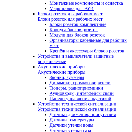
Монтажные компоненты и оснастка
Маркировка для ЭУИ
Блоки розеток для рабочих мест
Блоки розеток для рабочих мест
Блоки розеток комплектные
Корпуса блоков розеток
Модули для блоков розеток
Организаторы кабельные для рабочих
мест
Крепёж и аксессуары блоков розеток
Устройства и выключатели защитные
встраиваемые
Акустические приборы
Акустические приборы
Звонки, зуммеры
Динамики, громкоговорители
Тюнеры, радиоприемники
Аудиовходы, интерфейсы связи
Панели управления акустикой
Устройства технической сигнализации
Устройства технической сигнализации
Датчики движения, присутствия
Датчики температуры
Датчики утечки воды
Датчики утечки газа