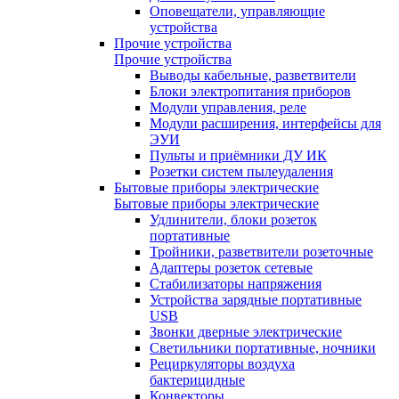
Оповещатели, управляющие
устройства
Прочие устройства
Прочие устройства
Выводы кабельные, разветвители
Блоки электропитания приборов
Модули управления, реле
Модули расширения, интерфейсы для
ЭУИ
Пульты и приёмники ДУ ИК
Розетки систем пылеудаления
Бытовые приборы электрические
Бытовые приборы электрические
Удлинители, блоки розеток
портативные
Тройники, разветвители розеточные
Адаптеры розеток сетевые
Стабилизаторы напряжения
Устройства зарядные портативные
USB
Звонки дверные электрические
Светильники портативные, ночники
Рециркуляторы воздуха
бактерицидные
Конвекторы