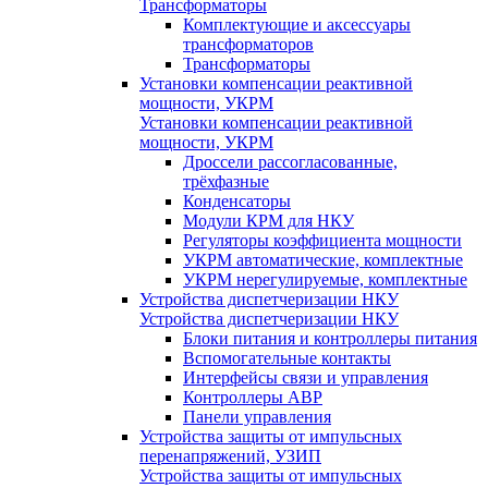
Трансформаторы
Комплектующие и аксессуары
трансформаторов
Трансформаторы
Установки компенсации реактивной
мощности, УКРМ
Установки компенсации реактивной
мощности, УКРМ
Дроссели рассогласованные,
трёхфазные
Конденсаторы
Модули КРМ для НКУ
Регуляторы коэффициента мощности
УКРМ автоматические, комплектные
УКРМ нерегулируемые, комплектные
Устройства диспетчеризации НКУ
Устройства диспетчеризации НКУ
Блоки питания и контроллеры питания
Вспомогательные контакты
Интерфейсы связи и управления
Контроллеры АВР
Панели управления
Устройства защиты от импульсных
перенапряжений, УЗИП
Устройства защиты от импульсных