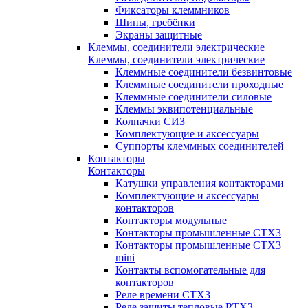
Фиксаторы клеммников
Шины, гребёнки
Экраны защитные
Клеммы, соединители электрические
Клеммы, соединители электрические
Клеммные соединители безвинтовые
Клеммные соединители проходные
Клеммные соединители силовые
Клеммы эквипотенциальные
Колпачки СИЗ
Комплектующие и аксессуары
Суппорты клеммных соединителей
Контакторы
Контакторы
Катушки управления контакторами
Комплектующие и аксессуары
контакторов
Контакторы модульные
Контакторы промышленные CTX3
Контакторы промышленные CTX3
mini
Контакты вспомогательные для
контакторов
Реле времени CTX3
Реле защиты тепловые RTX3